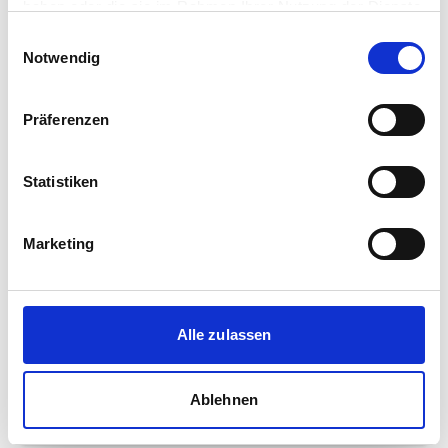
haben oder die sie im Rahmen Ihrer Nutzung der Dienste
Immobilienmakler
gesammelt haben.
Einwilligungsauswahl
Notwendig
Uhlandstr. 3
53859
Niederkassel
zum Anbieter
Präferenzen
Statistiken
Marketing
Immobilien Gerber
Immobilienmakler
Alle zulassen
Rathausplatz 5
53859
Niederkassel
Ablehnen
zum Anbieter