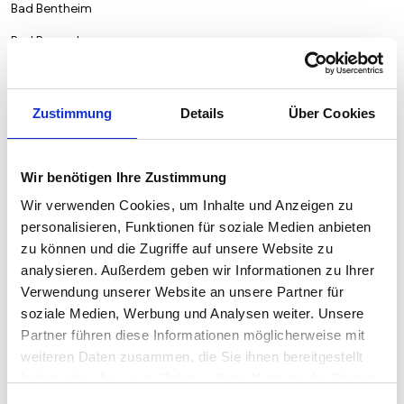
Bad Bentheim
Bad Bergzabern
Bad Berleburg
Bad Bevensen
Zustimmung
Details
Über Cookies
Bad Birnbach
Bad Boll
Wir benötigen Ihre Zustimmung
Bad Bramstedt
Wir verwenden Cookies, um Inhalte und Anzeigen zu
personalisieren, Funktionen für soziale Medien anbieten
Bad Breisig
zu können und die Zugriffe auf unsere Website zu
Bad Camberg
analysieren. Außerdem geben wir Informationen zu Ihrer
Verwendung unserer Website an unsere Partner für
Bad Doberan
soziale Medien, Werbung und Analysen weiter. Unsere
Bad Driburg
Partner führen diese Informationen möglicherweise mit
weiteren Daten zusammen, die Sie ihnen bereitgestellt
Bad Düben
haben oder die sie im Rahmen Ihrer Nutzung der Dienste
Bad Dürkheim
gesammelt haben.