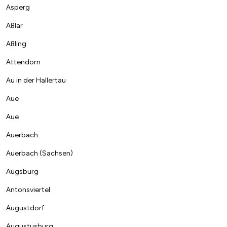
Asperg
Aßlar
Aßling
Attendorn
Au in der Hallertau
Aue
Aue
Auerbach
Auerbach (Sachsen)
Augsburg
Antonsviertel
Augustdorf
Augustusburg