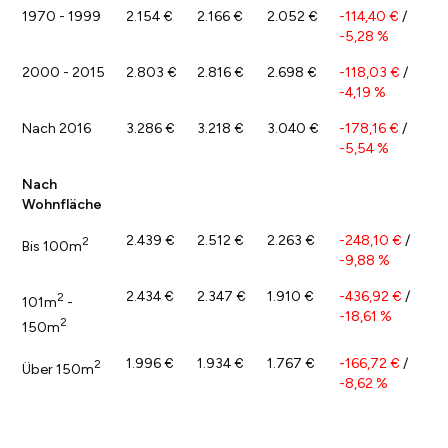
1970 - 1999
2.154 €
2.166 €
2.052 €
-114,40 €
/
-5,28 %
2000 - 2015
2.803 €
2.816 €
2.698 €
-118,03 €
/
-4,19 %
Nach 2016
3.286 €
3.218 €
3.040 €
-178,16 €
/
-5,54 %
Nach
Wohnfläche
2.439 €
2.512 €
2.263 €
-248,10 €
/
2
Bis 100m
-9,88 %
2.434 €
2.347 €
1.910 €
-436,92 €
/
2
101m
-
-18,61 %
2
150m
1.996 €
1.934 €
1.767 €
-166,72 €
/
2
Über 150m
-8,62 %