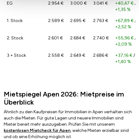
EG
2.954 €
3.000 €
3.041 €
+40,47 €
/
+1,35 %
1. Stock
2.589 €
2.695 €
2.763 €
+67,89 €
/
+2,52 %
2. Stock
2.601 €
2.684 €
2.740 €
+55,96 €
/
+2,09 %
3.+ Stock
2.558 €
2.649 €
2.686 €
+37,16 €
/
+1,40 %
Mietspiegel Apen 2026: Mietpreise im
Überblick
Ähnlich zu den Kaufpreisen für Immobilien in Apen verhalten sich
auch die Mieten. Für gute Lagen und neuere Immobilien sind
Mieter bereit mehr auszugeben. Prüfen Sie mit unserem
kostenlosen Mietcheck für Apen
, welche Mieten erzielbar sind
und ob eine Erhöhung möglich ist.