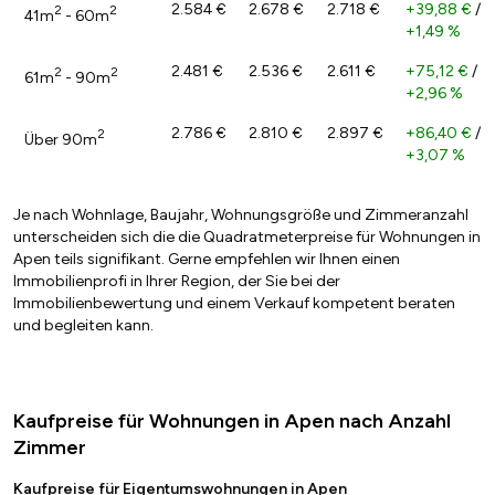
2.584 €
2.678 €
2.718 €
+39,88 €
/
2
2
41m
- 60m
+1,49 %
2.481 €
2.536 €
2.611 €
+75,12 €
/
2
2
61m
- 90m
+2,96 %
2.786 €
2.810 €
2.897 €
+86,40 €
/
2
Über 90m
+3,07 %
Je nach Wohnlage, Baujahr, Wohnungsgröße und Zimmeranzahl
unterscheiden sich die die Quadratmeterpreise für Wohnungen in
Apen teils signifikant. Gerne empfehlen wir Ihnen einen
Immobilienprofi in Ihrer Region, der Sie bei der
Immobilienbewertung und einem Verkauf kompetent beraten
und begleiten kann.
Kaufpreise für Wohnungen in Apen nach Anzahl
Zimmer
Kaufpreise für Eigentumswohnungen in Apen