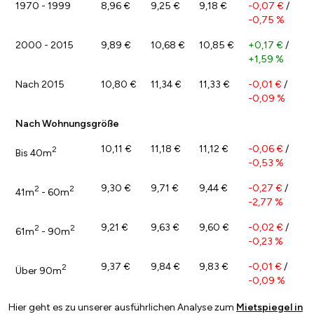
1970 - 1999
8,96 €
9,25 €
9,18 €
-0,07 €
/
-0,75 %
2000 - 2015
9,89 €
10,68 €
10,85 €
+0,17 €
/
+1,59 %
Nach 2015
10,80 €
11,34 €
11,33 €
-0,01 €
/
-0,09 %
Nach Wohnungsgröße
10,11 €
11,18 €
11,12 €
-0,06 €
/
2
Bis 40m
-0,53 %
9,30 €
9,71 €
9,44 €
-0,27 €
/
2
2
41m
- 60m
-2,77 %
9,21 €
9,63 €
9,60 €
-0,02 €
/
2
2
61m
- 90m
-0,23 %
9,37 €
9,84 €
9,83 €
-0,01 €
/
2
Über 90m
-0,09 %
Hier geht es zu unserer ausführlichen Analyse zum
Mietspiegel in