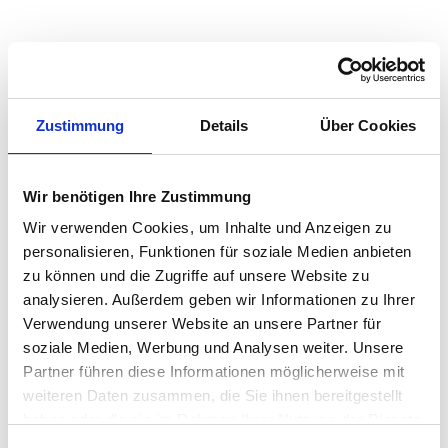
Quadratmeterpreise in Apen für Wohnungen nach
Wohnungstyp
Zustimmung
Details
Über Cookies
2024
2025
2026
Verän
2
Wohnungspreise /m
zum Vo
Wir benötigen Ihre Zustimmung
Sonstige
2.901 €
2.805 €
2.750 €
-55,33
-1,97 
Wir verwenden Cookies, um Inhalte und Anzeigen zu
personalisieren, Funktionen für soziale Medien anbieten
Erdgeschosswohnung
2.769 €
2.851 €
2.909 €
+58,36
zu können und die Zugriffe auf unsere Website zu
+2,05
analysieren. Außerdem geben wir Informationen zu Ihrer
Souterrain
2.142 €
2.261 €
2.410 €
+149,7
Verwendung unserer Website an unsere Partner für
+6,62 
soziale Medien, Werbung und Analysen weiter. Unsere
Hochparterre
2.501 €
2.597 €
2.672 €
+75,0
Partner führen diese Informationen möglicherweise mit
+2,89
weiteren Daten zusammen, die Sie ihnen bereitgestellt
haben oder die sie im Rahmen Ihrer Nutzung der Dienste
Etagenwohnung
2.565 €
2.643 €
2.716 €
+73,0
gesammelt haben.
+2,77