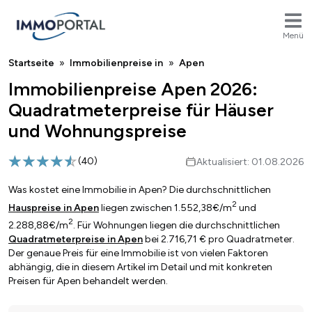
Menü
Breadcrumb
Startseite
Immobilienpreise in
Apen
Immobilienpreise Apen 2026:
Quadratmeterpreise für Häuser
und Wohnungspreise
(
40
)
Aktualisiert: 01.08.2026
Was kostet eine Immobilie in Apen? Die durchschnittlichen
2
Hauspreise in Apen
liegen zwischen 1.552,38€/m
und
2
2.288,88€/m
. Für Wohnungen liegen die durchschnittlichen
Quadratmeterpreise in Apen
bei 2.716,71 € pro Quadratmeter.
Der genaue Preis für eine Immobilie ist von vielen Faktoren
abhängig, die in diesem Artikel im Detail und mit konkreten
Preisen für Apen behandelt werden.