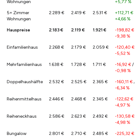
Wohnungen
+5,77 %
5+ Zimmer
2.289 €
2.419 €
2.531 €
+112,71 €
/
Wohnungen
+4,66 %
Hauspreise
2.183 €
2.119 €
1.921 €
-198,82 €
/
-9,38 %
Einfamilienhaus
2.268 €
2.179 €
2.059 €
-120,40 €
/
-5,52 %
Mehrfamilienhaus
1.638 €
1.728 €
1.711 €
-16,92 €
/
-0,98 %
Doppelhaushälfte
2.532 €
2.525 €
2.365 €
-160,11 €
/
-6,34 %
Reihenmittelhaus
2.446 €
2.468 €
2.345 €
-122,62 €
/
-4,97 %
Reiheneckhaus
2.586 €
2.623 €
2.492 €
-130,58 €
/
-4,98 %
Bungalow
2.801 €
2.710 €
2.485 €
-225,32 €
/