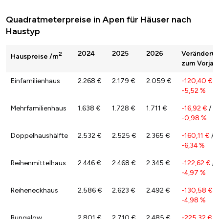
Quadratmeterpreise in Apen für Häuser nach
Haustyp
2024
2025
2026
Veränderu
2
Hauspreise /m
zum Vorjah
Einfamilienhaus
2.268 €
2.179 €
2.059 €
-120,40 €
/
-5,52 %
Mehrfamilienhaus
1.638 €
1.728 €
1.711 €
-16,92 €
/
-0,98 %
Doppelhaushälfte
2.532 €
2.525 €
2.365 €
-160,11 €
/
-6,34 %
Reihenmittelhaus
2.446 €
2.468 €
2.345 €
-122,62 €
/
-4,97 %
Reiheneckhaus
2.586 €
2.623 €
2.492 €
-130,58 €
/
-4,98 %
Bungalow
2.801 €
2.710 €
2.485 €
-225,32 €
/