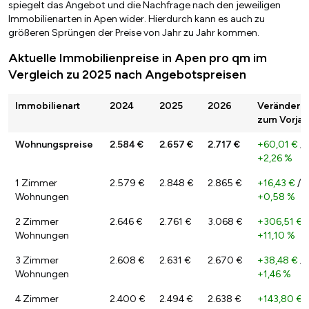
spiegelt das Angebot und die Nachfrage nach den jeweiligen
Immobilienarten in Apen wider. Hierdurch kann es auch zu
größeren Sprüngen der Preise von Jahr zu Jahr kommen.
Aktuelle Immobilienpreise in Apen pro qm im
Vergleich zu 2025 nach Angebotspreisen
Immobilienart
2024
2025
2026
Veränderu
zum Vorjah
Wohnungspreise
2.584 €
2.657 €
2.717 €
+60,01 €
/
+2,26 %
1 Zimmer
2.579 €
2.848 €
2.865 €
+16,43 €
/
Wohnungen
+0,58 %
2 Zimmer
2.646 €
2.761 €
3.068 €
+306,51 €
/
Wohnungen
+11,10 %
3 Zimmer
2.608 €
2.631 €
2.670 €
+38,48 €
/
Wohnungen
+1,46 %
4 Zimmer
2.400 €
2.494 €
2.638 €
+143,80 €
/