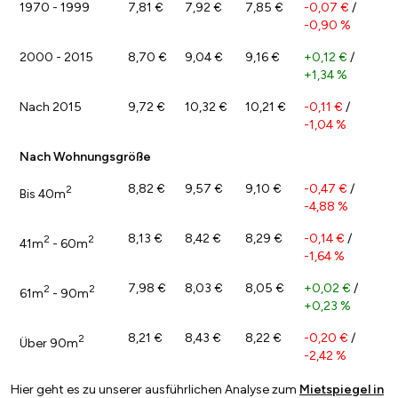
1970 - 1999
7,81 €
7,92 €
7,85 €
-0,07 €
/
-0,90 %
2000 - 2015
8,70 €
9,04 €
9,16 €
+0,12 €
/
+1,34 %
Nach 2015
9,72 €
10,32 €
10,21 €
-0,11 €
/
-1,04 %
Nach Wohnungsgröße
8,82 €
9,57 €
9,10 €
-0,47 €
/
2
Bis 40m
-4,88 %
8,13 €
8,42 €
8,29 €
-0,14 €
/
2
2
41m
- 60m
-1,64 %
7,98 €
8,03 €
8,05 €
+0,02 €
/
2
2
61m
- 90m
+0,23 %
8,21 €
8,43 €
8,22 €
-0,20 €
/
2
Über 90m
-2,42 %
Hier geht es zu unserer ausführlichen Analyse zum
Mietspiegel in