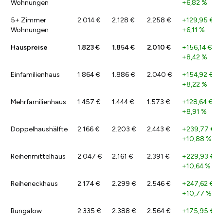
Wohnungen
+6,82 %
5+ Zimmer
2.014 €
2.128 €
2.258 €
+129,95 €
/
Wohnungen
+6,11 %
Hauspreise
1.823 €
1.854 €
2.010 €
+156,14 €
/
+8,42 %
Einfamilienhaus
1.864 €
1.886 €
2.040 €
+154,92 €
/
+8,22 %
Mehrfamilienhaus
1.457 €
1.444 €
1.573 €
+128,64 €
/
+8,91 %
Doppelhaushälfte
2.166 €
2.203 €
2.443 €
+239,77 €
+10,88 %
Reihenmittelhaus
2.047 €
2.161 €
2.391 €
+229,93 €
+10,64 %
Reiheneckhaus
2.174 €
2.299 €
2.546 €
+247,62 €
/
+10,77 %
Bungalow
2.335 €
2.388 €
2.564 €
+175,95 €