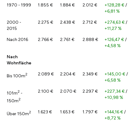
1970 - 1999
1.855 €
1.884 €
2.012 €
+128,28 €
/
+6,81 %
2000 -
2.275 €
2.438 €
2.712 €
+274,63 €
/
2015
+11,27 %
Nach 2016
2.766 €
2.761 €
2.888 €
+126,47 €
/
+4,58 %
Nach
Wohnfläche
2.089 €
2.204 €
2.349 €
+145,00 €
/
2
Bis 100m
+6,58 %
2.100 €
2.070 €
2.297 €
+227,34 €
/
2
101m
-
+10,98 %
2
150m
1.623 €
1.653 €
1.797 €
+144,16 €
/
2
Über 150m
+8,72 %