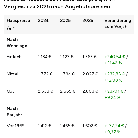
Vergleich zu 2025 nach Angebotspreisen
Hauspreise
2024
2025
2026
Veränderung
zum Vorjahr
2
/m
Nach
Wohnlage
Einfach
1.134 €
1.123 €
1.363 €
+240,54 €
/
+21,42 %
Mittel
1.772 €
1.794 €
2.027 €
+232,85 €
/
+12,98 %
Gut
2.538 €
2.565 €
2.803 €
+237,11 €
/
+9,24 %
Nach
Baujahr
Vor 1969
1.412 €
1.465 €
1.602 €
+137,24 €
/
+9,37 %