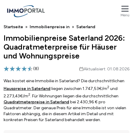
Menü
Breadcrumb
Startseite
Immobilienpreise in
Saterland
Immobilienpreise Saterland 2026:
Quadratmeterpreise für Häuser
und Wohnungspreise
(
8
)
Aktualisiert: 01.08.2026
Was kostet eine Immobilie in Saterland? Die durchschnittlichen
2
Hauspreise in Saterland
liegen zwischen 1.747,53€/m
und
2
2.273,43€/m
. Für Wohnungen liegen die durchschnittlichen
Quadratmeterpreise in Saterland
bei 2.430,96 € pro
Quadratmeter. Der genaue Preis für eine Immobilie ist von vielen
Faktoren abhängig, die in diesem Artikel im Detail und mit
konkreten Preisen für Saterland behandelt werden.