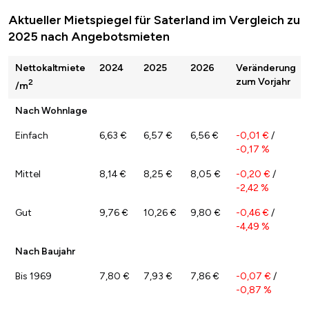
Aktueller Mietspiegel für Saterland im Vergleich zu
2025 nach Angebotsmieten
Nettokaltmiete
2024
2025
2026
Veränderung
zum Vorjahr
2
/m
Nach Wohnlage
Einfach
6,63 €
6,57 €
6,56 €
-0,01 €
/
-0,17 %
Mittel
8,14 €
8,25 €
8,05 €
-0,20 €
/
-2,42 %
Gut
9,76 €
10,26 €
9,80 €
-0,46 €
/
-4,49 %
Nach Baujahr
Bis 1969
7,80 €
7,93 €
7,86 €
-0,07 €
/
-0,87 %