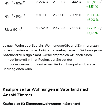
2.274 €
2.359 €
2.442 €
+82,91 €
/
2
2
41m
- 60m
+3,51 %
2.183 €
2.233 €
2.372 €
+138,54 €
/
2
2
61m
- 90m
+6,20 %
2.452 €
2.475 €
2.552 €
+77,31 €
/
2
Über 90m
+3,12 %
Je nach Wohnlage, Baujahr, Wohnungsgröße und Zimmeranzahl
unterscheiden sich die die Quadratmeterpreise für Wohnungen in
Saterland teils signifikant. Gerne empfehlen wir Ihnen einen
Immobilienprofi in Ihrer Region, der Sie bei der
Immobilienbewertung und einem Verkauf kompetent beraten
und begleiten kann.
Kaufpreise für Wohnungen in Saterland nach
Anzahl Zimmer
Kaufpreise für Eigentumswohnungen in Saterland