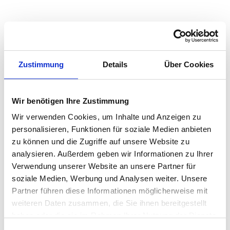
Quadratmeterpreise in Saterland für Wohnungen
nach Wohnungstyp
Zustimmung
Details
Über Cookies
2024
2025
2026
Veränd
2
Wohnungspreise /m
zum Vo
Wir benötigen Ihre Zustimmung
Sonstige
2.552 €
2.467 €
2.463 €
-4,12 €
-0,17 %
Wir verwenden Cookies, um Inhalte und Anzeigen zu
personalisieren, Funktionen für soziale Medien anbieten
Erdgeschosswohnung
2.437 €
2.510 €
2.593 €
+83,01
zu können und die Zugriffe auf unsere Website zu
+3,31 %
analysieren. Außerdem geben wir Informationen zu Ihrer
Souterrain
1.886 €
1.991 €
2.146 €
+154,5
Verwendung unserer Website an unsere Partner für
+7,76 
soziale Medien, Werbung und Analysen weiter. Unsere
Hochparterre
2.202 €
2.286 €
2.379 €
+93,17 
Partner führen diese Informationen möglicherweise mit
+4,08 
weiteren Daten zusammen, die Sie ihnen bereitgestellt
haben oder die sie im Rahmen Ihrer Nutzung der Dienste
Etagenwohnung
2.258 €
2.327 €
2.417 €
+89,73
gesammelt haben.
+3,86 