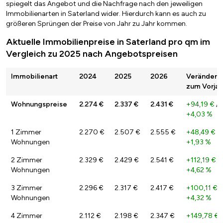
spiegelt das Angebot und die Nachfrage nach den jeweiligen
Immobilienarten in Saterland wider. Hierdurch kann es auch zu
größeren Sprüngen der Preise von Jahr zu Jahr kommen.
Aktuelle Immobilienpreise in Saterland pro qm im
Vergleich zu 2025 nach Angebotspreisen
Immobilienart
2024
2025
2026
Veränderu
zum Vorjah
Wohnungspreise
2.274 €
2.337 €
2.431 €
+94,19 €
/
+4,03 %
1 Zimmer
2.270 €
2.507 €
2.555 €
+48,49 €
/
Wohnungen
+1,93 %
2 Zimmer
2.329 €
2.429 €
2.541 €
+112,19 €
/
Wohnungen
+4,62 %
3 Zimmer
2.296 €
2.317 €
2.417 €
+100,11 €
/
Wohnungen
+4,32 %
4 Zimmer
2.112 €
2.198 €
2.347 €
+149,78 €
/