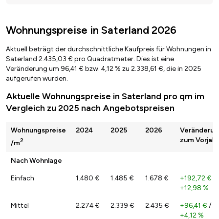
Wohnungspreise in Saterland 2026
Aktuell beträgt der durchschnittliche Kaufpreis für Wohnungen in
Saterland 2.435,03 € pro Quadratmeter. Dies ist eine
Veränderung um 96,41 € bzw. 4,12 % zu 2.338,61 €, die in 2025
aufgerufen wurden.
Aktuelle Wohnungspreise in Saterland pro qm im
Vergleich zu 2025 nach Angebotspreisen
Wohnungspreise
2024
2025
2026
Veränderun
zum Vorjahr
2
/m
Nach Wohnlage
Einfach
1.480 €
1.485 €
1.678 €
+192,72 €
/
+12,98 %
Mittel
2.274 €
2.339 €
2.435 €
+96,41 €
/
+4,12 %