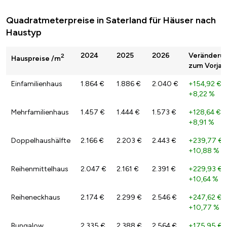
Quadratmeterpreise in Saterland für Häuser nach
Haustyp
2024
2025
2026
Veränderu
2
Hauspreise /m
zum Vorjah
Einfamilienhaus
1.864 €
1.886 €
2.040 €
+154,92 €
/
+8,22 %
Mehrfamilienhaus
1.457 €
1.444 €
1.573 €
+128,64 €
/
+8,91 %
Doppelhaushälfte
2.166 €
2.203 €
2.443 €
+239,77 €
/
+10,88 %
Reihenmittelhaus
2.047 €
2.161 €
2.391 €
+229,93 €
/
+10,64 %
Reiheneckhaus
2.174 €
2.299 €
2.546 €
+247,62 €
/
+10,77 %
Bungalow
2.335 €
2.388 €
2.564 €
+175,95 €
/