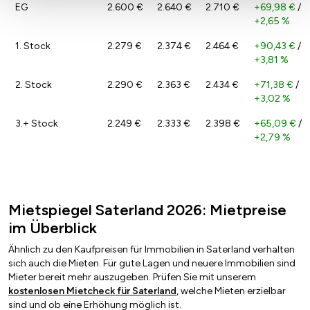
EG
2.600 €
2.640 €
2.710 €
+69,98 €
/
+2,65 %
1. Stock
2.279 €
2.374 €
2.464 €
+90,43 €
/
+3,81 %
2. Stock
2.290 €
2.363 €
2.434 €
+71,38 €
/
+3,02 %
3.+ Stock
2.249 €
2.333 €
2.398 €
+65,09 €
/
+2,79 %
Mietspiegel Saterland 2026: Mietpreise
im Überblick
Ähnlich zu den Kaufpreisen für Immobilien in Saterland verhalten
sich auch die Mieten. Für gute Lagen und neuere Immobilien sind
Mieter bereit mehr auszugeben. Prüfen Sie mit unserem
kostenlosen Mietcheck für Saterland
, welche Mieten erzielbar
sind und ob eine Erhöhung möglich ist.