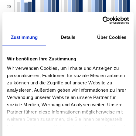
Zustimmung
Details
Über Cookies
Quadratmeterpreise in Springe Eldagsen für
Wohnungen nach Wohnungstyp
Wir benötigen Ihre Zustimmung
Wir verwenden Cookies, um Inhalte und Anzeigen zu
2024
2025
2026
Verän
2
Wohnungspreise /m
personalisieren, Funktionen für soziale Medien anbieten
zum Vo
zu können und die Zugriffe auf unsere Website zu
Sonstige
2.388 €
2.350 €
2.269 €
-80,85
analysieren. Außerdem geben wir Informationen zu Ihrer
-3,44 
Verwendung unserer Website an unsere Partner für
soziale Medien, Werbung und Analysen weiter. Unsere
Erdgeschosswohnung
2.256 €
2.357 €
2.298 €
-58,97
Partner führen diese Informationen möglicherweise mit
-2,50 
weiteren Daten zusammen, die Sie ihnen bereitgestellt
Souterrain
1.798 €
1.913 €
1.960 €
+47,17
haben oder die sie im Rahmen Ihrer Nutzung der Dienste
+2,47 
gesammelt haben.
Einwilligungsauswahl