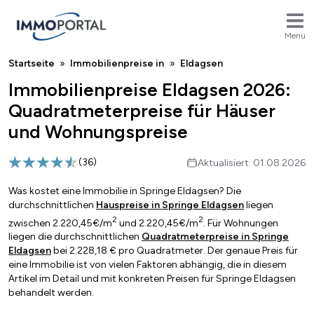
Menü
Breadcrumb
Startseite
Immobilienpreise in
Eldagsen
Immobilienpreise Eldagsen 2026:
Quadratmeterpreise für Häuser
und Wohnungspreise
(
36
)
Aktualisiert: 01.08.2026
Was kostet eine Immobilie in Springe Eldagsen? Die
durchschnittlichen
Hauspreise in Springe Eldagsen
liegen
2
2
zwischen 2.220,45€/m
und 2.220,45€/m
. Für Wohnungen
liegen die durchschnittlichen
Quadratmeterpreise in Springe
Eldagsen
bei 2.228,18 € pro Quadratmeter. Der genaue Preis für
eine Immobilie ist von vielen Faktoren abhängig, die in diesem
Artikel im Detail und mit konkreten Preisen für Springe Eldagsen
behandelt werden.