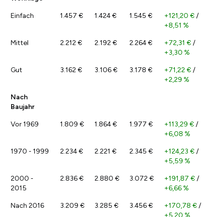
Einfach
1.457 €
1.424 €
1.545 €
+121,20 €
/
+8,51 %
Mittel
2.212 €
2.192 €
2.264 €
+72,31 €
/
+3,30 %
Gut
3.162 €
3.106 €
3.178 €
+71,22 €
/
+2,29 %
Nach
Baujahr
Vor 1969
1.809 €
1.864 €
1.977 €
+113,29 €
/
+6,08 %
1970 - 1999
2.234 €
2.221 €
2.345 €
+124,23 €
/
+5,59 %
2000 -
2.836 €
2.880 €
3.072 €
+191,87 €
/
2015
+6,66 %
Nach 2016
3.209 €
3.285 €
3.456 €
+170,78 €
/
+5,20 %