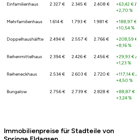
Einfamilienhaus
2.327 €
2.345 €
2.408 €
+63,42 €
/
+2,70 %
Mehrfamilienhaus
1.614 €
1.793 €
1.981 €
+188,97 €
/
+10,54 %
Doppelhaushälfte
2.494 €
2.557 €
2.766 €
+208,59 €
+8,16 %
Reihenmittelhaus
2.394 €
2.426 €
2.456 €
+29,93 €
/
+1,23 %
Reiheneckhaus
2.534 €
2.603 €
2.720 €
+117,14 €
/
+4,50 %
Bungalow
2.756 €
2.739 €
2.828 €
+88,87 €
/
+3,24 %
Immobilienpreise für Stadteile von
Springe Eldagsen