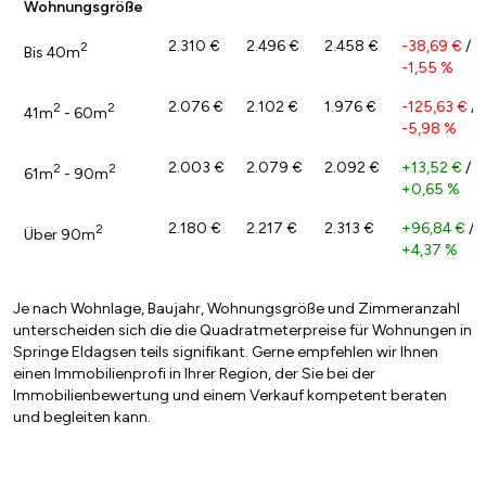
Wohnungsgröße
2.310 €
2.496 €
2.458 €
-38,69 €
/
2
Bis 40m
-1,55 %
2.076 €
2.102 €
1.976 €
-125,63 €
/
2
2
41m
- 60m
-5,98 %
2.003 €
2.079 €
2.092 €
+13,52 €
/
2
2
61m
- 90m
+0,65 %
2.180 €
2.217 €
2.313 €
+96,84 €
/
2
Über 90m
+4,37 %
Je nach Wohnlage, Baujahr, Wohnungsgröße und Zimmeranzahl
unterscheiden sich die die Quadratmeterpreise für Wohnungen in
Springe Eldagsen teils signifikant. Gerne empfehlen wir Ihnen
einen Immobilienprofi in Ihrer Region, der Sie bei der
Immobilienbewertung und einem Verkauf kompetent beraten
und begleiten kann.