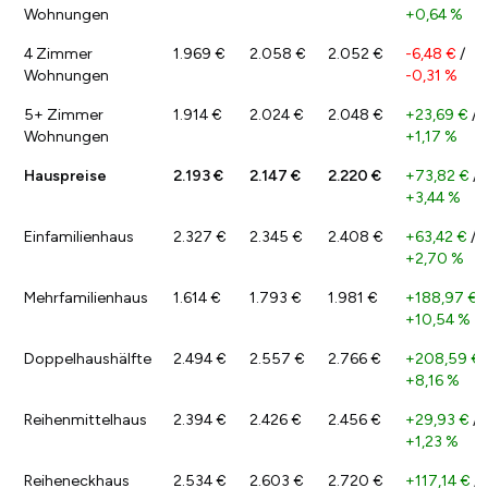
Wohnungen
+0,64 %
4 Zimmer
1.969 €
2.058 €
2.052 €
-6,48 €
/
Wohnungen
-0,31 %
5+ Zimmer
1.914 €
2.024 €
2.048 €
+23,69 €
/
Wohnungen
+1,17 %
Hauspreise
2.193 €
2.147 €
2.220 €
+73,82 €
/
+3,44 %
Einfamilienhaus
2.327 €
2.345 €
2.408 €
+63,42 €
/
+2,70 %
Mehrfamilienhaus
1.614 €
1.793 €
1.981 €
+188,97 €
/
+10,54 %
Doppelhaushälfte
2.494 €
2.557 €
2.766 €
+208,59 €
+8,16 %
Reihenmittelhaus
2.394 €
2.426 €
2.456 €
+29,93 €
/
+1,23 %
Reiheneckhaus
2.534 €
2.603 €
2.720 €
+117,14 €
/