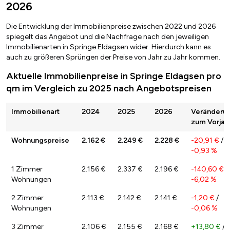
2026
Die Entwicklung der Immobilienpreise zwischen 2022 und 2026
spiegelt das Angebot und die Nachfrage nach den jeweiligen
Immobilienarten in Springe Eldagsen wider. Hierdurch kann es
auch zu größeren Sprüngen der Preise von Jahr zu Jahr kommen.
Aktuelle Immobilienpreise in Springe Eldagsen pro
qm im Vergleich zu 2025 nach Angebotspreisen
Immobilienart
2024
2025
2026
Veränderu
zum Vorjah
Wohnungspreise
2.162 €
2.249 €
2.228 €
-20,91 €
/
-0,93 %
1 Zimmer
2.156 €
2.337 €
2.196 €
-140,60 €
/
Wohnungen
-6,02 %
2 Zimmer
2.113 €
2.142 €
2.141 €
-1,20 €
/
Wohnungen
-0,06 %
3 Zimmer
2.106 €
2.155 €
2.168 €
+13,80 €
/