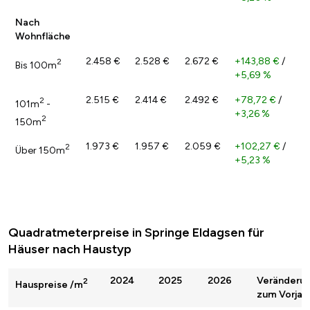
Nach
Wohnfläche
2.458 €
2.528 €
2.672 €
+143,88 €
/
2
Bis 100m
+5,69 %
2.515 €
2.414 €
2.492 €
+78,72 €
/
2
101m
-
+3,26 %
2
150m
1.973 €
1.957 €
2.059 €
+102,27 €
/
2
Über 150m
+5,23 %
Quadratmeterpreise in Springe Eldagsen für
Häuser nach Haustyp
2024
2025
2026
Veränderu
2
Hauspreise /m
zum Vorjah