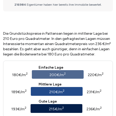
Die Grundstückspreise in Pattensen liegen in mittlerer Lage bei
210 Euro pro Quadratmeter. In den gefragtesten Lagen müssen
Interessierte momentan einen Quadratmeterpreis von 236 €/m²
bezahlen. Es geht aber auch günstiger, denn in einfachen Lagen
liegen die Bodenwerte bei 180 Euro pro Quadratmeter.
Einfache Lage
2
2
2
180€/m
200€/m
220€/m
Mittlere Lage
2
2
2
189€/m
210€/m
231€/m
Gute Lage
2
2
2
193€/m
215€/m
236€/m