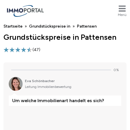
Menü
Breadcrumb
Startseite
Grundstückspreise in
Pattensen
Grundstückspreise in Pattensen
(
47
)