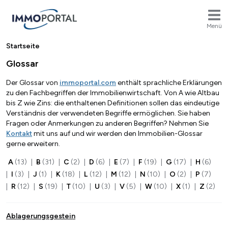
Menü
Breadcrumb
Startseite
Glossar
Der Glossar von
immoportal.com
enthält sprachliche Erklärungen
zu den Fachbegriffen der Immobilienwirtschaft. Von A wie Altbau
bis Z wie Zins: die enthaltenen Definitionen sollen das eindeutige
Verständnis der verwendeten Begriffe ermöglichen. Sie haben
Fragen oder Anmerkungen zu anderen Begriffen? Nehmen Sie
Kontakt
mit uns auf und wir werden den Immobilien-Glossar
gerne erweitern.
A
(13)
|
B
(31)
|
C
(2)
|
D
(6)
|
E
(7)
|
F
(19)
|
G
(17)
|
H
(6)
|
I
(3)
|
J
(1)
|
K
(18)
|
L
(12)
|
M
(12)
|
N
(10)
|
O
(2)
|
P
(7)
|
R
(12)
|
S
(19)
|
T
(10)
|
U
(3)
|
V
(5)
|
W
(10)
|
X
(1)
|
Z
(2)
Ablagerungsgestein