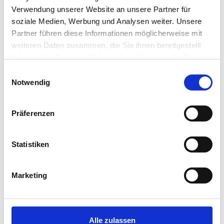
Belüftetes Dach
Verwendung unserer Website an unsere Partner für
Beschränkte persönliche Dienstbarkeit
soziale Medien, Werbung und Analysen weiter. Unsere
Partner führen diese Informationen möglicherweise mit
Beton
weiteren Daten zusammen, die Sie ihnen bereitgestellt
Betonwand
haben oder die sie im Rahmen Ihrer Nutzung der Dienste
Binderschicht (Mauerwerk)
gesammelt haben.
Einwilligungsauswahl
Notwendig
Binderverband / Kopfverband (Mauerwerk)
Bitumen
Präferenzen
Blei
Blockverband (Mauerwerk)
Statistiken
Brandabschottung
Brandschott
Marketing
Brandschottung
Brandwand
Bruttogrundfläche (BGF)
Alle zulassen