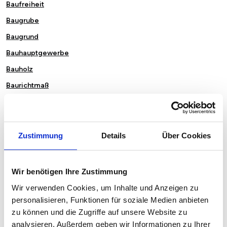
Baufreiheit
Baugrube
Baugrund
Bauhauptgewerbe
Bauholz
Baurichtmaß
Bauseits
Baustelleneinrichtung
Baustoffklasse
Zustimmung
Details
Über Cookies
Bautagesbericht
Bauvorlageberechtigung
Wir benötigen Ihre Zustimmung
Bebaute Fläche (BF)
Wir verwenden Cookies, um Inhalte und Anzeigen zu
Bebauungsverbot
personalisieren, Funktionen für soziale Medien anbieten
zu können und die Zugriffe auf unsere Website zu
Behaglichkeit
analysieren. Außerdem geben wir Informationen zu Ihrer