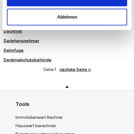
Bruttorauminhalt (BRI)
Calciumsulfatestrich
Ablehnen
Carbonbeton
Dachfirst
Darlehensnehmer
Dehnfuge
Denkmalschutzbehörde
Seite 1
Nächste
nächste Seite ››
Seite
Zurück zum Anfang
Tools
Immobilienwert Rechner
Hauswert berechnen