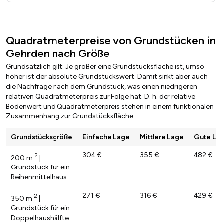
Quadratmeterpreise von Grundstücken in
Gehrden nach Größe
Grundsätzlich gilt: Je größer eine Grundstücksfläche ist, umso
höher ist der absolute Grundstückswert. Damit sinkt aber auch
die Nachfrage nach dem Grundstück, was einen niedrigeren
relativen Quadratmeterpreis zur Folge hat. D. h. der relative
Bodenwert und Quadratmeterpreis stehen in einem funktionalen
Zusammenhang zur Grundstücksfläche.
Grundstücksgröße
Einfache Lage
Mittlere Lage
Gute La
304 €
355 €
482 €
2
200 m
|
Grundstück für ein
Reihenmittelhaus
271 €
316 €
429 €
2
350 m
|
Grundstück für ein
Doppelhaushälfte