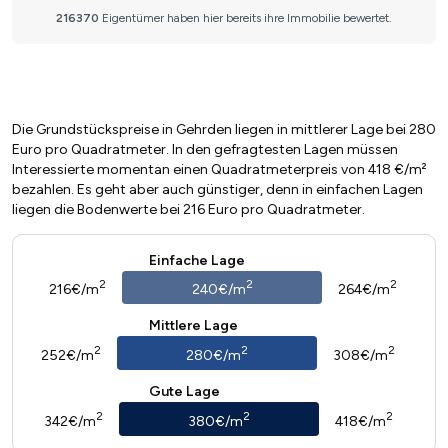
Die Grundstückspreise in Gehrden liegen in mittlerer Lage bei 280
Euro pro Quadratmeter. In den gefragtesten Lagen müssen
Interessierte momentan einen Quadratmeterpreis von 418 €/m²
bezahlen. Es geht aber auch günstiger, denn in einfachen Lagen
liegen die Bodenwerte bei 216 Euro pro Quadratmeter.
Einfache Lage
2
2
2
216€/m
240€/m
264€/m
Mittlere Lage
2
2
2
252€/m
280€/m
308€/m
Gute Lage
2
2
2
342€/m
380€/m
418€/m