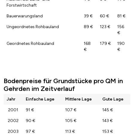
Forstwirtschaft
Bauerwarungsland
39 €
60 €
81 €
Ungeordnetes Rohbauland
89 €
123 €
156
€
Geordnetes Rohbauland
168
179 €
190
€
€
Bodenpreise für Grundstücke pro QM in
Gehrden im Zeitverlauf
Jahr
Einfache Lage
Mittlere Lage
Gute Lage
2001
91 €
107 €
145 €
2002
90 €
105 €
143 €
2003
97 €
113 €
153 €