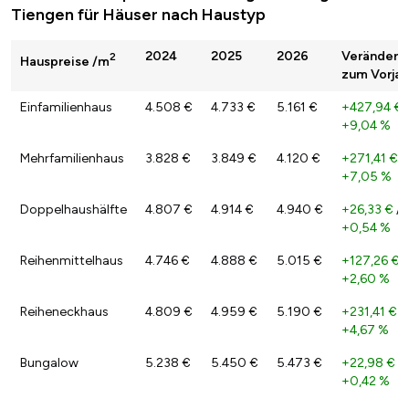
Tiengen für Häuser nach Haustyp
2024
2025
2026
Veränderu
2
Hauspreise /m
zum Vorjah
Einfamilienhaus
4.508 €
4.733 €
5.161 €
+427,94 €
+9,04 %
Mehrfamilienhaus
3.828 €
3.849 €
4.120 €
+271,41 €
/
+7,05 %
Doppelhaushälfte
4.807 €
4.914 €
4.940 €
+26,33 €
/
+0,54 %
Reihenmittelhaus
4.746 €
4.888 €
5.015 €
+127,26 €
/
+2,60 %
Reiheneckhaus
4.809 €
4.959 €
5.190 €
+231,41 €
/
+4,67 %
Bungalow
5.238 €
5.450 €
5.473 €
+22,98 €
/
+0,42 %