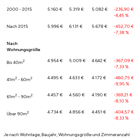
2000 - 2015
5.160 €
5.319 €
5.082 €
-236,90 €
/
-4,45 %
Nach 2015
5.996 €
6.131 €
5.678 €
-452,70 €
/
-7,38 %
Nach
Wohnungsgröße
4.954 €
5.009 €
4.642 €
-367,09 €
/
2
Bis 40m
-7,33 %
4.495 €
4.633 €
4.172 €
-460,75 €
/
2
2
41m
- 60m
-9,95 %
4.457 €
4.560 €
4.190 €
-369,21 €
/
2
2
61m
- 90m
-8,10 %
4.734 €
4.856 €
4.451 €
-404,57 €
/
2
Über 90m
-8,33 %
Je nach Wohnlage, Baujahr, Wohnungsgröße und Zimmeranzahl