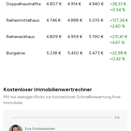
Doppelhaushälfte
4.807 €
4.914 €
4.940 €
+26,33 €
/
+0,54 %
Reihenmittelhaus
4.746 €
4.888 €
5.015 €
+127,26 €
/
+2,60 %
Reiheneckhaus
4.809 €
4.959 €
5.190 €
+231,41 €
/
+4,67 %
Bungalow
5.238 €
5.450 €
5.473 €
+22,98 €
/
+0,42 %
Kostenloser Immobilienwertrechner
Mit nur wenigen Klicks zur kostenlosen Schnellbewertung Ihrer
Immobilie.