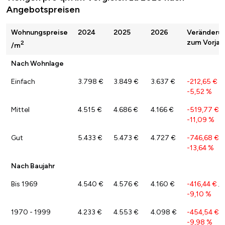
Angebotspreisen
Wohnungspreise
2024
2025
2026
Veränderu
zum Vorjah
2
/m
Nach Wohnlage
Einfach
3.798 €
3.849 €
3.637 €
-212,65 €
/
-5,52 %
Mittel
4.515 €
4.686 €
4.166 €
-519,77 €
/
-11,09 %
Gut
5.433 €
5.473 €
4.727 €
-746,68 €
/
-13,64 %
Nach Baujahr
Bis 1969
4.540 €
4.576 €
4.160 €
-416,44 €
/
-9,10 %
1970 - 1999
4.233 €
4.553 €
4.098 €
-454,54 €
/
-9,98 %