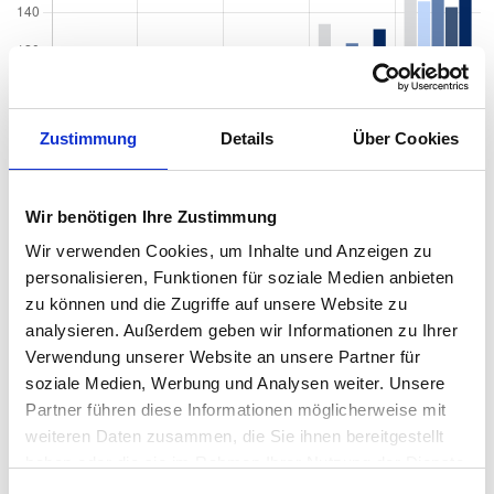
Zustimmung
Details
Über Cookies
Wir benötigen Ihre Zustimmung
Wir verwenden Cookies, um Inhalte und Anzeigen zu
personalisieren, Funktionen für soziale Medien anbieten
zu können und die Zugriffe auf unsere Website zu
analysieren. Außerdem geben wir Informationen zu Ihrer
Verwendung unserer Website an unsere Partner für
soziale Medien, Werbung und Analysen weiter. Unsere
Quadratmeterpreise in Freiburg im Breisgau
Partner führen diese Informationen möglicherweise mit
Tiengen für Wohnungen nach Wohnungstyp
weiteren Daten zusammen, die Sie ihnen bereitgestellt
haben oder die sie im Rahmen Ihrer Nutzung der Dienste
2024
2025
2026
Verän
2
Wohnungspreise /m
gesammelt haben.