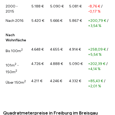
2000 -
5.188 €
5.090 €
5.081 €
-8,76 €
/
2015
-0,17 %
Nach 2016
5.420 €
5.666 €
5.867 €
+200,79 €
/
+3,54 %
Nach
Wohnfläche
4.648 €
4.655 €
4.914 €
+258,09 €
/
2
Bis 100m
+5,54 %
4.726 €
4.888 €
5.090 €
+202,39 €
/
2
101m
-
+4,14 %
2
150m
4.211 €
4.246 €
4.332 €
+85,43 €
/
2
Über 150m
+2,01 %
Quadratmeterpreise in Freiburg im Breisgau