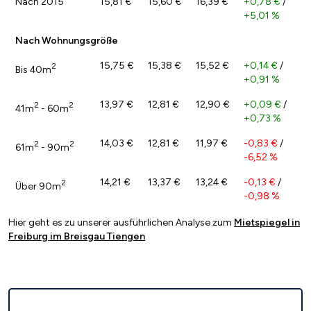
Nach 2015
15,81 €
15,60 €
16,39 €
+0,78 €
/
+5,01 %
Nach Wohnungsgröße
15,75 €
15,38 €
15,52 €
+0,14 €
/
2
Bis 40m
+0,91 %
13,97 €
12,81 €
12,90 €
+0,09 €
/
2
2
41m
- 60m
+0,73 %
14,03 €
12,81 €
11,97 €
-0,83 €
/
2
2
61m
- 90m
-6,52 %
14,21 €
13,37 €
13,24 €
-0,13 €
/
2
Über 90m
-0,98 %
Hier geht es zu unserer ausführlichen Analyse zum
Mietspiegel in
Freiburg im Breisgau Tiengen