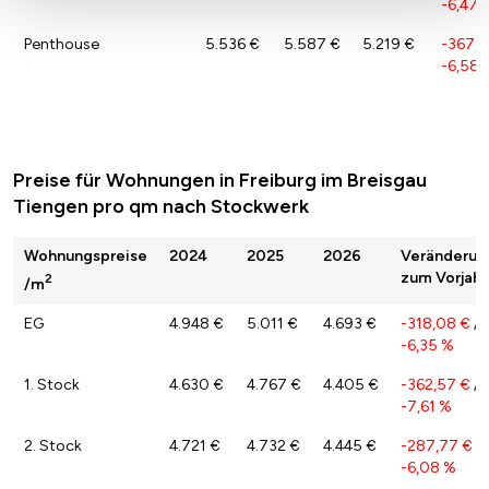
-6,47 
Penthouse
5.536 €
5.587 €
5.219 €
-367,6
-6,58 
Preise für Wohnungen in Freiburg im Breisgau
Tiengen pro qm nach Stockwerk
Wohnungspreise
2024
2025
2026
Veränderun
zum Vorjahr
2
/m
EG
4.948 €
5.011 €
4.693 €
-318,08 €
/
-6,35 %
1. Stock
4.630 €
4.767 €
4.405 €
-362,57 €
/
-7,61 %
2. Stock
4.721 €
4.732 €
4.445 €
-287,77 €
/
-6,08 %