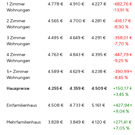
1 Zimmer
4.778 €
4.910 €
4.227 €
-682,76 €
/
Wohnungen
-13,91 %
2 Zimmer
4.565 €
4.700 €
4.281 €
-418,17 €
/
Wohnungen
-8,90 %
3 Zimmer
4.495 €
4.649 €
4.291 €
-358,01 €
/
Wohnungen
-7,70 %
4 Zimmer
4.763 €
4.843 €
4.395 €
-447,79 €
/
Wohnungen
-9,25 %
5+ Zimmer
4.589 €
4.629 €
4.238 €
-390,99 €
Wohnungen
-8,45 %
Hauspreise
4.255 €
4.359 €
4.509 €
+150,17 €
/
+3,45 %
Einfamilienhaus
4.508 €
4.733 €
5.161 €
+427,94 €
+9,04 %
Mehrfamilienhaus
3.828 €
3.849 €
4.120 €
+271,41 €
/
+7,05 %