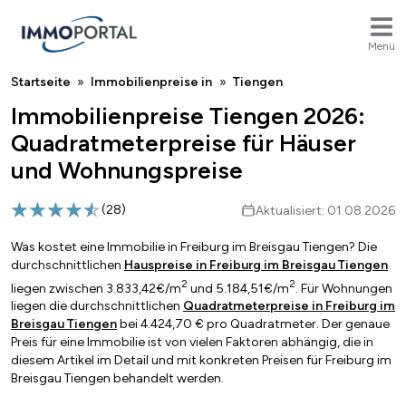
Menü
Breadcrumb
Startseite
Immobilienpreise in
Tiengen
Immobilienpreise Tiengen 2026:
Quadratmeterpreise für Häuser
und Wohnungspreise
(
28
)
Aktualisiert: 01.08.2026
Was kostet eine Immobilie in Freiburg im Breisgau Tiengen? Die
durchschnittlichen
Hauspreise in Freiburg im Breisgau Tiengen
2
2
liegen zwischen 3.833,42€/m
und 5.184,51€/m
. Für Wohnungen
liegen die durchschnittlichen
Quadratmeterpreise in Freiburg im
Breisgau Tiengen
bei 4.424,70 € pro Quadratmeter. Der genaue
Preis für eine Immobilie ist von vielen Faktoren abhängig, die in
diesem Artikel im Detail und mit konkreten Preisen für Freiburg im
Breisgau Tiengen behandelt werden.