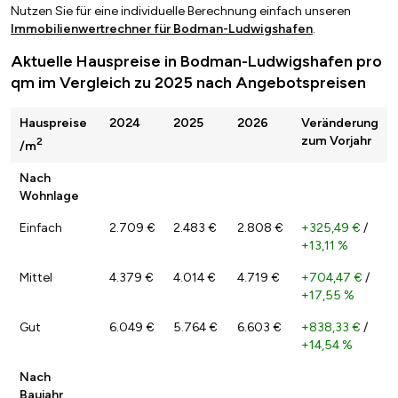
Nutzen Sie für eine individuelle Berechnung einfach unseren
Immobilienwertrechner für Bodman-Ludwigshafen
.
Aktuelle Hauspreise in Bodman-Ludwigshafen pro
qm im Vergleich zu 2025 nach Angebotspreisen
Hauspreise
2024
2025
2026
Veränderung
zum Vorjahr
2
/m
Nach
Wohnlage
Einfach
2.709 €
2.483 €
2.808 €
+325,49 €
/
+13,11 %
Mittel
4.379 €
4.014 €
4.719 €
+704,47 €
/
+17,55 %
Gut
6.049 €
5.764 €
6.603 €
+838,33 €
/
+14,54 %
Nach
Baujahr