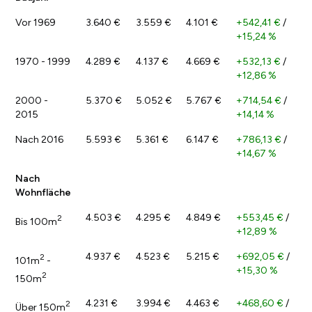
Vor 1969
3.640 €
3.559 €
4.101 €
+542,41 €
/
+15,24 %
1970 - 1999
4.289 €
4.137 €
4.669 €
+532,13 €
/
+12,86 %
2000 -
5.370 €
5.052 €
5.767 €
+714,54 €
/
2015
+14,14 %
Nach 2016
5.593 €
5.361 €
6.147 €
+786,13 €
/
+14,67 %
Nach
Wohnfläche
4.503 €
4.295 €
4.849 €
+553,45 €
/
2
Bis 100m
+12,89 %
4.937 €
4.523 €
5.215 €
+692,05 €
/
2
101m
-
+15,30 %
2
150m
4.231 €
3.994 €
4.463 €
+468,60 €
/
2
Über 150m