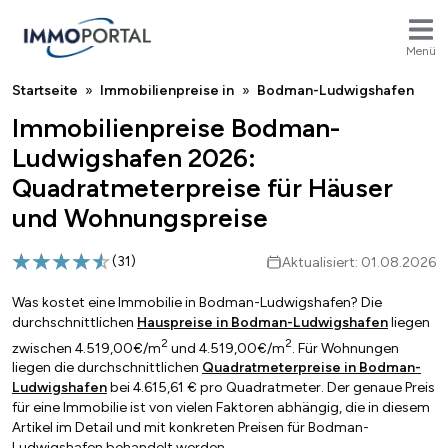
Menü
Breadcrumb
Startseite
Immobilienpreise in
Bodman-Ludwigshafen
Immobilienpreise Bodman-
Ludwigshafen 2026:
Quadratmeterpreise für Häuser
und Wohnungspreise
(
31
)
Aktualisiert: 01.08.2026
Was kostet eine Immobilie in Bodman-Ludwigshafen? Die
durchschnittlichen
Hauspreise in Bodman-Ludwigshafen
liegen
2
2
zwischen 4.519,00€/m
und 4.519,00€/m
. Für Wohnungen
liegen die durchschnittlichen
Quadratmeterpreise in Bodman-
Ludwigshafen
bei 4.615,61 € pro Quadratmeter. Der genaue Preis
für eine Immobilie ist von vielen Faktoren abhängig, die in diesem
Artikel im Detail und mit konkreten Preisen für Bodman-
Ludwigshafen behandelt werden.