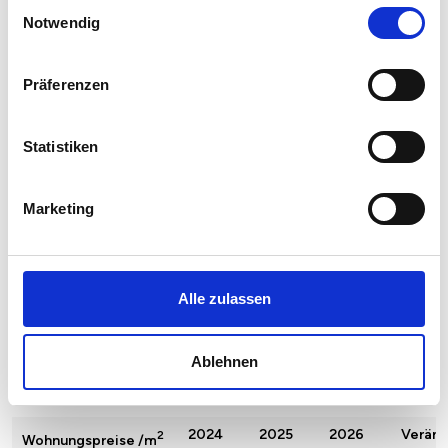
Einwilligungsauswahl
Notwendig
Präferenzen
Statistiken
Marketing
Alle zulassen
Ablehnen
Quadratmeterpreise in Bodman-Ludwigshafen für
Wohnungen nach Wohnungstyp
2024
2025
2026
Verän
2
Wohnungspreise /m