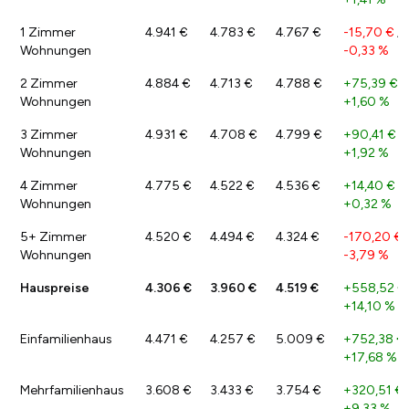
1 Zimmer
4.941 €
4.783 €
4.767 €
-15,70 €
/
Wohnungen
-0,33 %
2 Zimmer
4.884 €
4.713 €
4.788 €
+75,39 €
/
Wohnungen
+1,60 %
3 Zimmer
4.931 €
4.708 €
4.799 €
+90,41 €
/
Wohnungen
+1,92 %
4 Zimmer
4.775 €
4.522 €
4.536 €
+14,40 €
/
Wohnungen
+0,32 %
5+ Zimmer
4.520 €
4.494 €
4.324 €
-170,20 €
Wohnungen
-3,79 %
Hauspreise
4.306 €
3.960 €
4.519 €
+558,52 €
+14,10 %
Einfamilienhaus
4.471 €
4.257 €
5.009 €
+752,38 €
+17,68 %
Mehrfamilienhaus
3.608 €
3.433 €
3.754 €
+320,51 €
+9,33 %