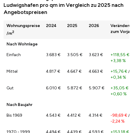
Ludwigshafen pro qm im Vergleich zu 2025 nach
Angebotspreisen
Wohnungspreise
2024
2025
2026
Veränderu
zum Vorjah
2
/m
Nach Wohnlage
Einfach
3.683 €
3.505 €
3.623 €
+118,55 €
/
+3,38 %
Mittel
4.817 €
4.647 €
4.663 €
+15,76 €
/
+0,34 %
Gut
6.010 €
5.872 €
5.907 €
+35,05 €
/
+0,60 %
Nach Baujahr
Bis 1969
4.543 €
4.412 €
4.314 €
-98,69 €
/
-2,24 %
1970 - 1999
4.494 €
4.439 €
4.593 €
+153,18 €
/