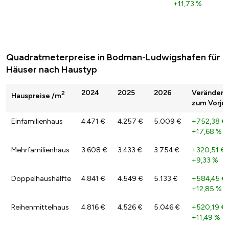
+11,73 %
Quadratmeterpreise in Bodman-Ludwigshafen für
Häuser nach Haustyp
2024
2025
2026
Veränderu
2
Hauspreise /m
zum Vorjah
Einfamilienhaus
4.471 €
4.257 €
5.009 €
+752,38 €
+17,68 %
Mehrfamilienhaus
3.608 €
3.433 €
3.754 €
+320,51 €
+9,33 %
Doppelhaushälfte
4.841 €
4.549 €
5.133 €
+584,45 €
+12,85 %
Reihenmittelhaus
4.816 €
4.526 €
5.046 €
+520,19 €
+11,49 %