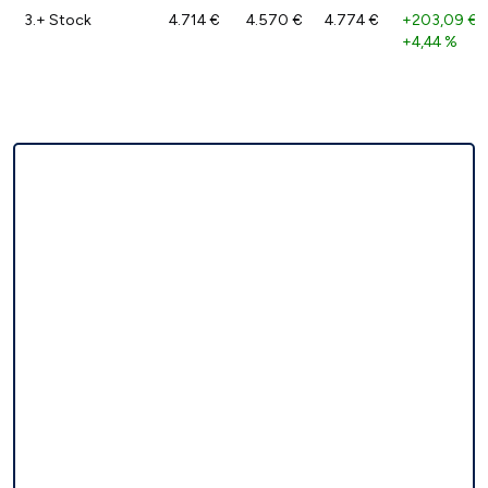
3.+ Stock
4.714 €
4.570 €
4.774 €
+203,09 €
/
+4,44 %