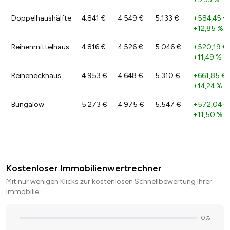
Doppelhaushälfte
4.841 €
4.549 €
5.133 €
+584,45 €
+12,85 %
Reihenmittelhaus
4.816 €
4.526 €
5.046 €
+520,19 €
+11,49 %
Reiheneckhaus
4.953 €
4.648 €
5.310 €
+661,85 €
+14,24 %
Bungalow
5.273 €
4.975 €
5.547 €
+572,04 €
+11,50 %
Kostenloser Immobilienwertrechner
Mit nur wenigen Klicks zur kostenlosen Schnellbewertung Ihrer
Immobilie.