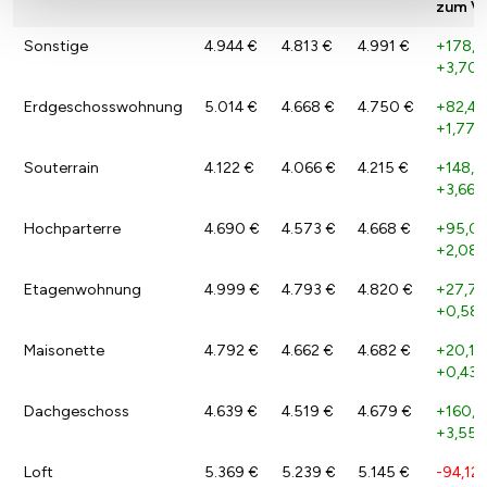
zum Vo
Sonstige
4.944 €
4.813 €
4.991 €
+178,0
+3,70 
Erdgeschosswohnung
5.014 €
4.668 €
4.750 €
+82,48
+1,77 
Souterrain
4.122 €
4.066 €
4.215 €
+148,7
+3,66 
Hochparterre
4.690 €
4.573 €
4.668 €
+95,07
+2,08 
Etagenwohnung
4.999 €
4.793 €
4.820 €
+27,71
+0,58
Maisonette
4.792 €
4.662 €
4.682 €
+20,15
+0,43 
Dachgeschoss
4.639 €
4.519 €
4.679 €
+160,5
+3,55 
Loft
5.369 €
5.239 €
5.145 €
-94,12 