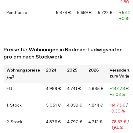
-1,80 
Penthouse
5.874 €
5.669 €
5.722 €
+53,21
+0,94 
Preise für Wohnungen in Bodman-Ludwigshafen
pro qm nach Stockwerk
Wohnungspreise
2024
2025
2026
Veränderu
zum Vorjahr
2
/m
EG
4.989 €
4.741 €
4.885 €
+143,78 €
/
+3,03 %
1. Stock
5.051 €
4.859 €
4.844 €
-14,73 €
/
-0,30 %
2. Stock
4.876 €
4.790 €
4.712 €
-78,37 €
/
-1,64 %