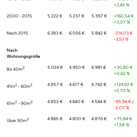
+3,45 %
2000 - 2015
5.222 €
5.237 €
5.397 €
+160,54 €
/
+3,07 %
Nach 2015
6.383 €
6.056 €
5.842 €
-214,03 €
/
-3,53 %
Nach
Wohnungsgröße
5.024 €
4.950 €
4.981 €
+30,80 €
/
2
Bis 40m
+0,62 %
4.857 €
4.617 €
4.742 €
+124,82 €
/
2
2
41m
- 60m
+2,70 %
4.852 €
4.640 €
4.544 €
-95,94 €
/
2
2
61m
- 90m
-2,07 %
4.865 €
4.800 €
4.876 €
+75,84 €
/
2
Über 90m
+1,58 %