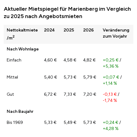
Aktueller Mietspiegel für Marienberg im Vergleich
zu 2025 nach Angebotsmieten
Nettokaltmiete
2024
2025
2026
Veränderung
zum Vorjahr
2
/m
Nach Wohnlage
Einfach
4,60 €
4,58 €
4,82 €
+0,25 €
/
+5,36 %
Mittel
5,40 €
5,73 €
5,79 €
+0,07 €
/
+1,14 %
Gut
6,72 €
7,33 €
7,20 €
-0,13 €
/
-1,74 %
Nach Baujahr
Bis 1969
5,33 €
5,49 €
5,73 €
+0,24 €
/
+4,28 %