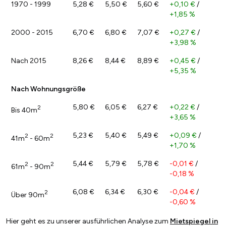
1970 - 1999
5,28 €
5,50 €
5,60 €
+0,10 €
/
+1,85 %
2000 - 2015
6,70 €
6,80 €
7,07 €
+0,27 €
/
+3,98 %
Nach 2015
8,26 €
8,44 €
8,89 €
+0,45 €
/
+5,35 %
Nach Wohnungsgröße
5,80 €
6,05 €
6,27 €
+0,22 €
/
2
Bis 40m
+3,65 %
5,23 €
5,40 €
5,49 €
+0,09 €
/
2
2
41m
- 60m
+1,70 %
5,44 €
5,79 €
5,78 €
-0,01 €
/
2
2
61m
- 90m
-0,18 %
6,08 €
6,34 €
6,30 €
-0,04 €
/
2
Über 90m
-0,60 %
Hier geht es zu unserer ausführlichen Analyse zum
Mietspiegel in