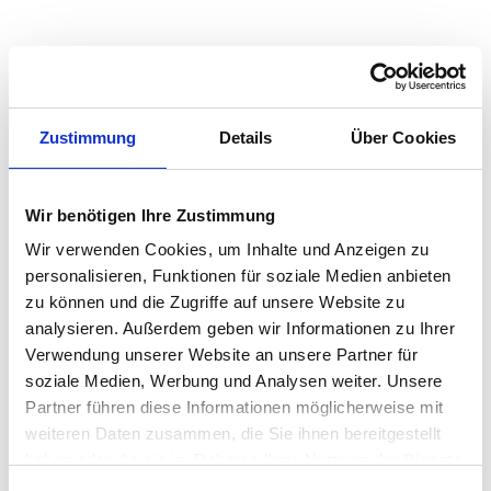
Quadratmeterpreise in Marienberg für
Wohnungen nach Wohnungstyp
Zustimmung
Details
Über Cookies
2024
2025
2026
Verän
2
Wohnungspreise /m
zum Vo
Wir benötigen Ihre Zustimmung
Sonstige
1.918 €
2.025 €
2.003 €
-22,52
-1,11 %
Wir verwenden Cookies, um Inhalte und Anzeigen zu
personalisieren, Funktionen für soziale Medien anbieten
Erdgeschosswohnung
1.850 €
1.978 €
1.945 €
-33,74
zu können und die Zugriffe auf unsere Website zu
-1,71 %
analysieren. Außerdem geben wir Informationen zu Ihrer
Souterrain
1.548 €
1.763 €
1.747 €
-15,20
Verwendung unserer Website an unsere Partner für
-0,86 
soziale Medien, Werbung und Analysen weiter. Unsere
Hochparterre
1.886 €
2.059 €
1.952 €
-106,4
Partner führen diese Informationen möglicherweise mit
-5,17 
weiteren Daten zusammen, die Sie ihnen bereitgestellt
haben oder die sie im Rahmen Ihrer Nutzung der Dienste
Etagenwohnung
1.786 €
2.034 €
1.958 €
-76,64
gesammelt haben.
-3,77 