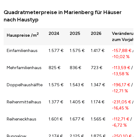
Quadratmeterpreise in Marienberg für Häuser
nach Haustyp
2024
2025
2026
Veränderun
2
Hauspreise /m
zum Vorjahr
Einfamilienhaus
1.577 €
1.575 €
1.417 €
-157,88 €
/
-10,02 %
Mehrfamilienhaus
825 €
836 €
723 €
-113,59 €
/
-13,58 %
Doppelhaushälfte
1.575 €
1.543 €
1.347 €
-196,17 €
/
-12,71 %
Reihenmittelhaus
1.377 €
1.405 €
1.174 €
-231,05 €
/
-16,45 %
Reiheneckhaus
1.601 €
1.677 €
1.565 €
-112,71 €
/
-6,72 %
Bungalow
2.174 €
2.125 €
1.875 €
-250,10 €
/