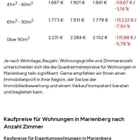
1.697 €
1.901 €
1.841 €
-59,67 €
/
2
2
41m
- 60m
-3,14 %
1.773 €
1.931 €
1.778 €
-153,22 €
/
2
2
61m
- 90m
-7,93 %
2.231 €
2.284 €
2.152 €
-131,88 €
/
2
Über 90m
-5,78 %
Je nach Wohnlage, Baujahr, Wohnungsgröße und Zimmeranzahl
unterscheiden sich die die Quadratmeterpreise für Wohnungen in
Marienberg teils signifikant. Gerne empfehlen wir Ihnen einen
Immobilienprofi in Ihrer Region, der Sie bei der
Immobilienbewertung und einem Verkauf kompetent beraten
und begleiten kann.
Kaufpreise für Wohnungen in Marienberg nach
Anzahl Zimmer
Kaufpreise für Eigentumswohnungen in Marienberg