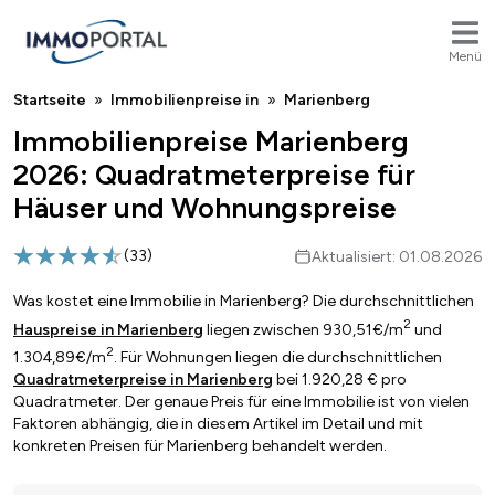
Menü
Breadcrumb
Startseite
Immobilienpreise in
Marienberg
Immobilienpreise Marienberg
2026: Quadratmeterpreise für
Häuser und Wohnungspreise
(
33
)
Aktualisiert: 01.08.2026
Was kostet eine Immobilie in Marienberg? Die durchschnittlichen
2
Hauspreise in Marienberg
liegen zwischen 930,51€/m
und
2
1.304,89€/m
. Für Wohnungen liegen die durchschnittlichen
Quadratmeterpreise in Marienberg
bei 1.920,28 € pro
Quadratmeter. Der genaue Preis für eine Immobilie ist von vielen
Faktoren abhängig, die in diesem Artikel im Detail und mit
konkreten Preisen für Marienberg behandelt werden.