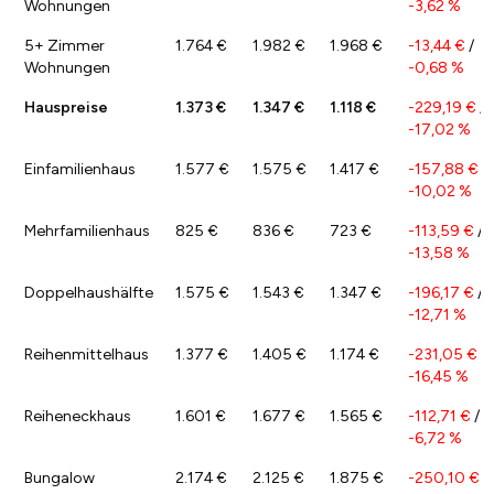
Wohnungen
-3,62 %
5+ Zimmer
1.764 €
1.982 €
1.968 €
-13,44 €
/
Wohnungen
-0,68 %
Hauspreise
1.373 €
1.347 €
1.118 €
-229,19 €
/
-17,02 %
Einfamilienhaus
1.577 €
1.575 €
1.417 €
-157,88 €
/
-10,02 %
Mehrfamilienhaus
825 €
836 €
723 €
-113,59 €
/
-13,58 %
Doppelhaushälfte
1.575 €
1.543 €
1.347 €
-196,17 €
/
-12,71 %
Reihenmittelhaus
1.377 €
1.405 €
1.174 €
-231,05 €
/
-16,45 %
Reiheneckhaus
1.601 €
1.677 €
1.565 €
-112,71 €
/
-6,72 %
Bungalow
2.174 €
2.125 €
1.875 €
-250,10 €
/