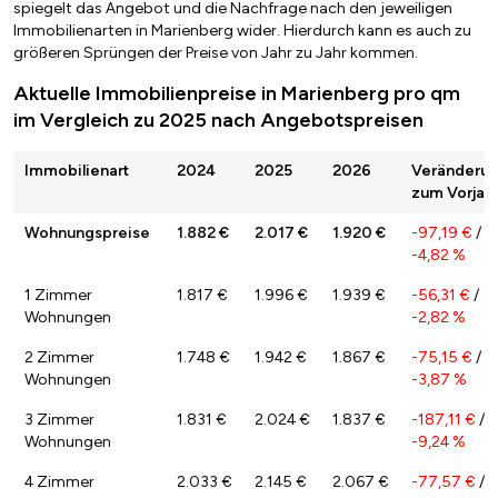
spiegelt das Angebot und die Nachfrage nach den jeweiligen
Immobilienarten in Marienberg wider. Hierdurch kann es auch zu
größeren Sprüngen der Preise von Jahr zu Jahr kommen.
Aktuelle Immobilienpreise in Marienberg pro qm
im Vergleich zu 2025 nach Angebotspreisen
Immobilienart
2024
2025
2026
Veränderu
zum Vorjah
Wohnungspreise
1.882 €
2.017 €
1.920 €
-97,19 €
/
-4,82 %
1 Zimmer
1.817 €
1.996 €
1.939 €
-56,31 €
/
Wohnungen
-2,82 %
2 Zimmer
1.748 €
1.942 €
1.867 €
-75,15 €
/
Wohnungen
-3,87 %
3 Zimmer
1.831 €
2.024 €
1.837 €
-187,11 €
/
Wohnungen
-9,24 %
4 Zimmer
2.033 €
2.145 €
2.067 €
-77,57 €
/