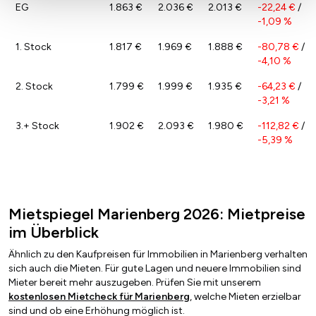
EG
1.863 €
2.036 €
2.013 €
-22,24 €
/
-1,09 %
1. Stock
1.817 €
1.969 €
1.888 €
-80,78 €
/
-4,10 %
2. Stock
1.799 €
1.999 €
1.935 €
-64,23 €
/
-3,21 %
3.+ Stock
1.902 €
2.093 €
1.980 €
-112,82 €
/
-5,39 %
Mietspiegel Marienberg 2026: Mietpreise
im Überblick
Ähnlich zu den Kaufpreisen für Immobilien in Marienberg verhalten
sich auch die Mieten. Für gute Lagen und neuere Immobilien sind
Mieter bereit mehr auszugeben. Prüfen Sie mit unserem
kostenlosen Mietcheck für Marienberg
, welche Mieten erzielbar
sind und ob eine Erhöhung möglich ist.