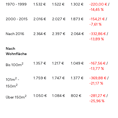
1970 - 1999
1.532 €
1.522 €
1.302 €
-220,00 €
/
-14,45 %
2000 - 2015
2.016 €
2.027 €
1.873 €
-154,21 €
/
-7,61 %
Nach 2016
2.364 €
2.397 €
2.064 €
-332,86 €
/
-13,89 %
Nach
Wohnfläche
1.357 €
1.217 €
1.049 €
-167,56 €
/
2
Bis 100m
-13,77 %
1.759 €
1.747 €
1.377 €
-369,88 €
/
2
101m
-
-21,17 %
2
150m
1.050 €
1.084 €
802 €
-281,27 €
/
2
Über 150m
-25,96 %