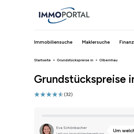
Immobiliensuche
Maklersuche
Finanz
Breadcrumb
Startseite
Grundstückspreise in
Olbernhau
Grundstückspreise i
(
32
)