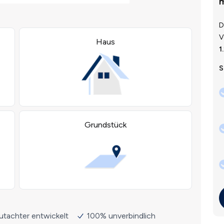
m
D
V
1
S