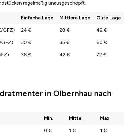
undstücken regelmäßig unausgeschöpft.
Einfache Lage
Mittlere Lage
Gute Lage
Z/GFZ)
24 €
28 €
49 €
Z/GFZ)
30 €
35 €
60 €
GFZ)
36 €
42 €
72 €
dratmenter in Olbernhau nach
Min.
Mittel
Max.
0 €
1 €
1 €