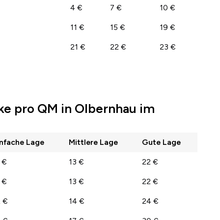
4 €
7 €
10 €
11 €
15 €
19 €
21 €
22 €
23 €
ke pro QM in Olbernhau im
infache Lage
Mittlere Lage
Gute Lage
 €
13 €
22 €
 €
13 €
22 €
2 €
14 €
24 €