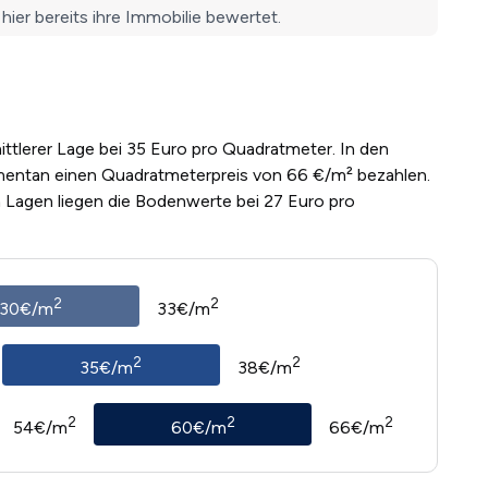
ittlerer Lage bei 35 Euro pro Quadratmeter. In den
entan einen Quadratmeterpreis von 66 €/m² bezahlen.
n Lagen liegen die Bodenwerte bei 27 Euro pro
2
2
30€/m
33€/m
2
2
35€/m
38€/m
2
2
2
54€/m
60€/m
66€/m