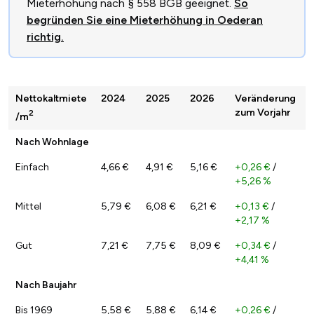
Mieterhöhung nach § 558 BGB geeignet.
So
begründen Sie eine Mieterhöhung in Oederan
richtig.
Nettokaltmiete
2024
2025
2026
Veränderung
zum Vorjahr
2
/m
Nach Wohnlage
Einfach
4,66 €
4,91 €
5,16 €
+0,26 €
/
+5,26 %
Mittel
5,79 €
6,08 €
6,21 €
+0,13 €
/
+2,17 %
Gut
7,21 €
7,75 €
8,09 €
+0,34 €
/
+4,41 %
Nach Baujahr
Bis 1969
5,58 €
5,88 €
6,14 €
+0,26 €
/