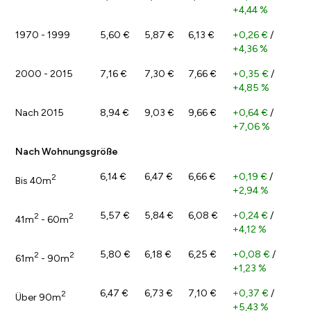
+4,44 %
1970 - 1999
5,60 €
5,87 €
6,13 €
+0,26 €
/
+4,36 %
2000 - 2015
7,16 €
7,30 €
7,66 €
+0,35 €
/
+4,85 %
Nach 2015
8,94 €
9,03 €
9,66 €
+0,64 €
/
+7,06 %
Nach Wohnungsgröße
6,14 €
6,47 €
6,66 €
+0,19 €
/
2
Bis 40m
+2,94 %
5,57 €
5,84 €
6,08 €
+0,24 €
/
2
2
41m
- 60m
+4,12 %
5,80 €
6,18 €
6,25 €
+0,08 €
/
2
2
61m
- 90m
+1,23 %
6,47 €
6,73 €
7,10 €
+0,37 €
/
2
Über 90m
+5,43 %