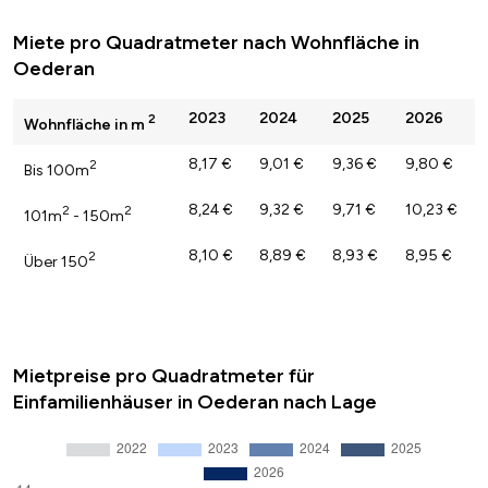
Miete pro Quadratmeter nach Wohnfläche in
Oederan
2023
2024
2025
2026
2
Wohnfläche in m
8,17 €
9,01 €
9,36 €
9,80 €
2
Bis 100m
8,24 €
9,32 €
9,71 €
10,23 €
2
2
101m
- 150m
8,10 €
8,89 €
8,93 €
8,95 €
2
Über 150
Mietpreise pro Quadratmeter für
Einfamilienhäuser in Oederan nach Lage