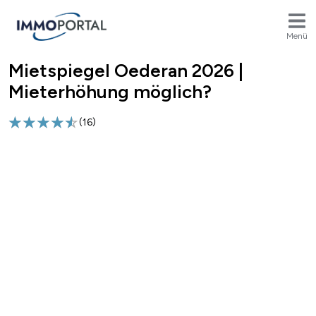
Menü
Mietspiegel Oederan 2026 |
Breadcrumb
Mieterhöhung möglich?
(
16
)