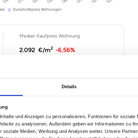
Kaufpreis Wohnung
2
2.092 €/m
-6,56%
gen und Häuser basieren auf Angebotspreisen der von
 Immobilien. Echte Verkaufspreise in Freiberg können
Details
entsprechend nach oben und unten abweichen. Nutzen
seren
Immobilienwertrechner für Freiberg
.
mung
nhalte und Anzeigen zu personalisieren, Funktionen für soziale
Website zu analysieren. Außerdem geben wir Informationen zu I
rg 2026
r soziale Medien, Werbung und Analysen weiter. Unsere Partner