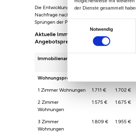
möglicherweise mit weiteren
Die Entwicklung der Immobilienpreise zwische
der Dienste gesammelt habe
Nachfrage nach den jeweiligen Immobilienarten
Sprüngen der Preise von Jahr zu Jahr kommen.
Einwilligungsauswahl
Notwendig
Aktuelle Immobilienpreise in Freiberg p
Angebotspreisen
Immobilienart
2022
2023
Wohnungspreise
1.938 €
1.905 €
1 Zimmer Wohnungen
1.711 €
1.702 €
2 Zimmer
1.575 €
1.675 €
Wohnungen
3 Zimmer
1.809 €
1.955 €
Wohnungen