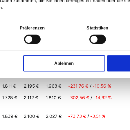
 Daten zusammen, die Sie ihnen bereitgestellt haben oder die s
n 2022 und 2026 spiegelt das Angebot und die
n.
 in Freiberg wider. Hierdurch kann es auch zu größeren
Präferenzen
Statistiken
ro qm im Vergleich zu 2025 nach
2024
2025
2026
Veränderung zum
Vorjahr
Ablehnen
1.923 €
2.239 €
2.092 €
-146,86 €
/
-6,56 %
1.811 €
2.195 €
1.963 €
-231,76 €
/
-10,56 %
1.728 €
2.112 €
1.810 €
-302,56 €
/
-14,32 %
1.839 €
2.100 €
2.027 €
-73,73 €
/
-3,51 %