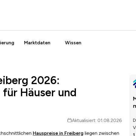
ierung
Marktdaten
Wissen
eiberg 2026:
 für Häuser und
M
m
Aktualisiert: 01.08.2026
D
V
chschnittlichen
Hauspreise in Freiberg
liegen zwischen
1