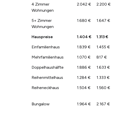
4 Zimmer
2.042 €
2.200 €
Wohnungen
5+ Zimmer
1.680 €
1.647 €
Wohnungen
Hauspreise
1.404 €
1.313 €
Einfamilienhaus
1.839 €
1.455 €
Mehrfamilienhaus
1.070 €
817 €
Doppelhaushälfte
1.886 €
1.633 €
Reihenmittelhaus
1.284 €
1.333 €
Reiheneckhaus
1.504 €
1.560 €
Bungalow
1.964 €
2.167 €