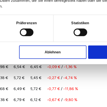
 Daten zusammen, die Sie ihnen bereitgestellt haben oder die s
n.
,48 €
5,93 €
5,77 €
-0,15 €
/
-2,60 %
Präferenzen
Statistiken
,48 €
5,80 €
5,63 €
-0,17 €
/
-2,98 %
,96 €
7,26 €
7,08 €
-0,19 €
/
-2,57 %
,79 €
9,08 €
8,88 €
-0,20 €
/
-2,19 %
Ablehnen
,98 €
6,54 €
6,45 €
-0,09 €
/
-1,36 %
,38 €
5,72 €
5,45 €
-0,27 €
/
-4,74 %
,68 €
6,49 €
5,72 €
-0,77 €
/
-11,86 %
,38 €
6,79 €
6,12 €
-0,67 €
/
-9,80 %