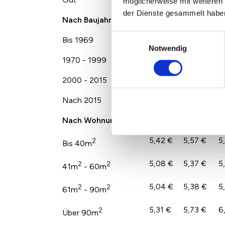
möglicherweise mit weiteren
der Dienste gesammelt habe
Nach Baujahr
Einwilligungsauswahl
Bis 1969
5,25 €
5,22 €
5
Notwendig
1970 - 1999
5,11 €
5,21 €
5
2000 - 2015
5,90 €
6,29 €
6
Nach 2015
7,00 €
7,10 €
8
Nach Wohnungsgröße
5,42 €
5,57 €
5
2
Bis 40m
5,08 €
5,37 €
5
2
2
41m
- 60m
5,04 €
5,38 €
5
2
2
61m
- 90m
5,31 €
5,73 €
6
2
Über 90m