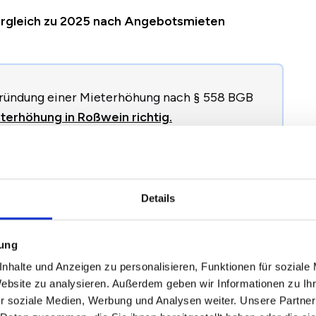
Vergleich zu 2025 nach Angebotsmieten
egründung einer Mieterhöhung nach § 558 BGB
terhöhung in Roßwein richtig.
024
2025
2026
Veränderung zum Vorjahr
Details
mung
,53 €
4,77 €
4,53 €
-0,24 €
/
-5,02 %
nhalte und Anzeigen zu personalisieren, Funktionen für soziale
Website zu analysieren. Außerdem geben wir Informationen zu I
,70 €
6,10 €
5,74 €
-0,35 €
/
-5,77 %
r soziale Medien, Werbung und Analysen weiter. Unsere Partner
,03 €
7,92 €
7,21 €
-0,71 €
/
-8,93 %