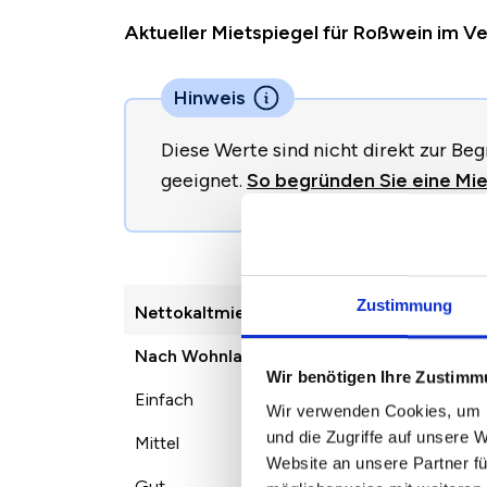
Aktueller Mietspiegel für Roßwein im 
Hinweis
Diese Werte sind nicht direkt zur B
geeignet.
So begründen Sie eine Mie
2022
2023
2
Zustimmung
2
Nettokaltmiete /m
Nach Wohnlage
Wir benötigen Ihre Zustim
Einfach
4,50 €
4,64 €
4
Wir verwenden Cookies, um I
und die Zugriffe auf unsere 
Mittel
5,11 €
5,42 €
5
Website an unsere Partner fü
Gut
5,95 €
6,57 €
7