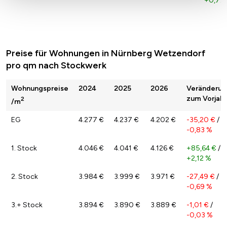
+0,77
Preise für Wohnungen in Nürnberg Wetzendorf
pro qm nach Stockwerk
Wohnungspreise
2024
2025
2026
Veränderun
zum Vorjahr
2
/m
EG
4.277 €
4.237 €
4.202 €
-35,20 €
/
-0,83 %
1. Stock
4.046 €
4.041 €
4.126 €
+85,64 €
/
+2,12 %
2. Stock
3.984 €
3.999 €
3.971 €
-27,49 €
/
-0,69 %
3.+ Stock
3.894 €
3.890 €
3.889 €
-1,01 €
/
-0,03 %