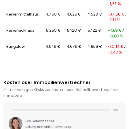
-1,33 %
Reihenmittelhaus
4.760 €
4.626 €
4.529 €
-97,58 €
/
-2,11 %
Reiheneckhaus
5.260 €
5.120 €
5.122 €
+1,69 €
/
+0,03 %
Bungalow
4.848 €
4.678 €
4.658 €
-20,14 €
/
-0,43 %
Kostenloser Immobilienwertrechner
Mit nur wenigen Klicks zur kostenlosen Schnellbewertung Ihrer
Immobilie.