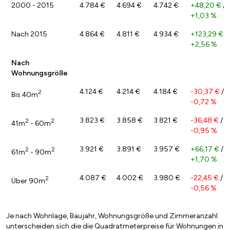
2000 - 2015
4.784 €
4.694 €
4.742 €
+48,20 €
/
+1,03 %
Nach 2015
4.864 €
4.811 €
4.934 €
+123,29 €
/
+2,56 %
Nach
Wohnungsgröße
4.124 €
4.214 €
4.184 €
-30,37 €
/
2
Bis 40m
-0,72 %
3.823 €
3.858 €
3.821 €
-36,48 €
/
2
2
41m
- 60m
-0,95 %
3.921 €
3.891 €
3.957 €
+66,17 €
/
2
2
61m
- 90m
+1,70 %
4.087 €
4.002 €
3.980 €
-22,45 €
/
2
Über 90m
-0,56 %
Je nach Wohnlage, Baujahr, Wohnungsgröße und Zimmeranzahl
unterscheiden sich die die Quadratmeterpreise für Wohnungen in