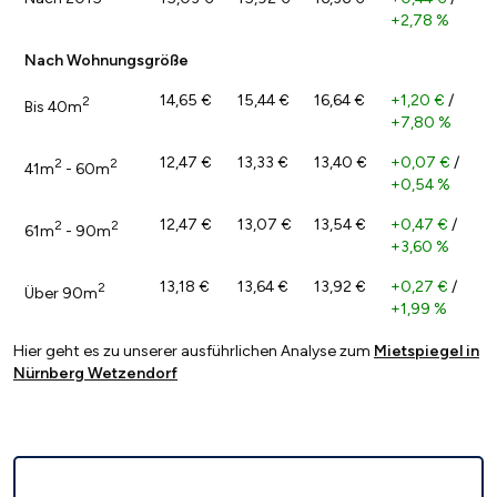
+2,78 %
Nach Wohnungsgröße
14,65 €
15,44 €
16,64 €
+1,20 €
/
2
Bis 40m
+7,80 %
12,47 €
13,33 €
13,40 €
+0,07 €
/
2
2
41m
- 60m
+0,54 %
12,47 €
13,07 €
13,54 €
+0,47 €
/
2
2
61m
- 90m
+3,60 %
13,18 €
13,64 €
13,92 €
+0,27 €
/
2
Über 90m
+1,99 %
Hier geht es zu unserer ausführlichen Analyse zum
Mietspiegel in
Nürnberg Wetzendorf