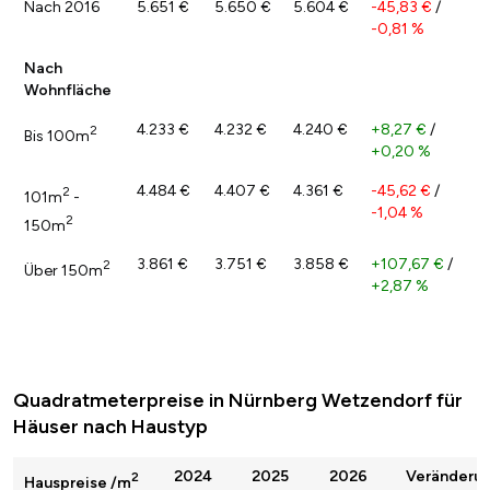
Nach 2016
5.651 €
5.650 €
5.604 €
-45,83 €
/
-0,81 %
Nach
Wohnfläche
4.233 €
4.232 €
4.240 €
+8,27 €
/
2
Bis 100m
+0,20 %
4.484 €
4.407 €
4.361 €
-45,62 €
/
2
101m
-
-1,04 %
2
150m
3.861 €
3.751 €
3.858 €
+107,67 €
/
2
Über 150m
+2,87 %
Quadratmeterpreise in Nürnberg Wetzendorf für
Häuser nach Haustyp
2024
2025
2026
Veränderu
2
Hauspreise /m