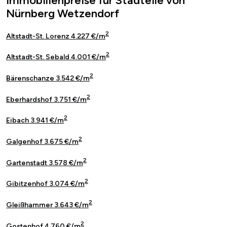
Immobilienpreise für Stadteile von
Nürnberg Wetzendorf
2
Altstadt-St. Lorenz 4.227 €/m
2
Altstadt-St. Sebald 4.001 €/m
2
Bärenschanze 3.542 €/m
2
Eberhardshof 3.751 €/m
2
Eibach 3.941 €/m
2
Galgenhof 3.675 €/m
2
Gartenstadt 3.578 €/m
2
Gibitzenhof 3.074 €/m
2
Gleißhammer 3.643 €/m
2
Gostenhof 4.760 €/m