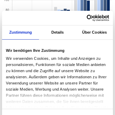
Zustimmung
Details
Über Cookies
Wir benötigen Ihre Zustimmung
Wir verwenden Cookies, um Inhalte und Anzeigen zu
personalisieren, Funktionen für soziale Medien anbieten
zu können und die Zugriffe auf unsere Website zu
analysieren. Außerdem geben wir Informationen zu Ihrer
Quadratmeterpreise in Nürnberg Wetzendorf für
Verwendung unserer Website an unsere Partner für
Wohnungen nach Wohnungstyp
soziale Medien, Werbung und Analysen weiter. Unsere
Partner führen diese Informationen möglicherweise mit
2024
2025
2026
Verän
2
Wohnungspreise /m
zum Vo
weiteren Daten zusammen, die Sie ihnen bereitgestellt
haben oder die sie im Rahmen Ihrer Nutzung der Dienste
Sonstige
4.255 €
4.183 €
4.388 €
+204,
gesammelt haben.