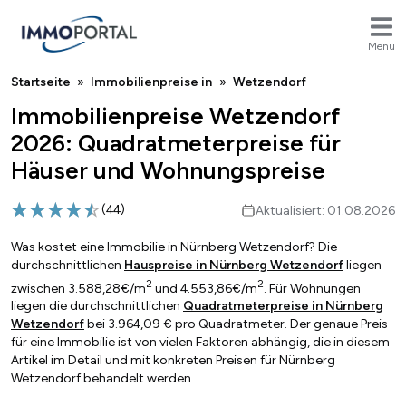
Menü
Breadcrumb
Startseite
Immobilienpreise in
Wetzendorf
Immobilienpreise Wetzendorf
2026: Quadratmeterpreise für
Häuser und Wohnungspreise
(
44
)
Aktualisiert: 01.08.2026
Was kostet eine Immobilie in Nürnberg Wetzendorf? Die
durchschnittlichen
Hauspreise in Nürnberg Wetzendorf
liegen
2
2
zwischen 3.588,28€/m
und 4.553,86€/m
. Für Wohnungen
liegen die durchschnittlichen
Quadratmeterpreise in Nürnberg
Wetzendorf
bei 3.964,09 € pro Quadratmeter. Der genaue Preis
für eine Immobilie ist von vielen Faktoren abhängig, die in diesem
Artikel im Detail und mit konkreten Preisen für Nürnberg
Wetzendorf behandelt werden.