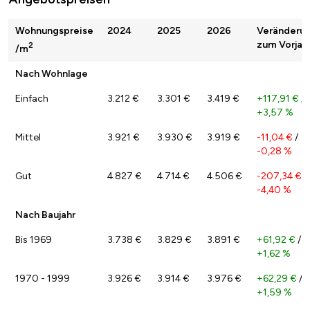
Wohnungspreise
2024
2025
2026
Veränderu
zum Vorjah
2
/m
Nach Wohnlage
Einfach
3.212 €
3.301 €
3.419 €
+117,91 €
/
+3,57 %
Mittel
3.921 €
3.930 €
3.919 €
-11,04 €
/
-0,28 %
Gut
4.827 €
4.714 €
4.506 €
-207,34 €
/
-4,40 %
Nach Baujahr
Bis 1969
3.738 €
3.829 €
3.891 €
+61,92 €
/
+1,62 %
1970 - 1999
3.926 €
3.914 €
3.976 €
+62,29 €
/
+1,59 %