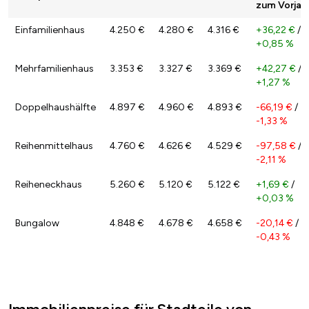
zum Vorjah
Einfamilienhaus
4.250 €
4.280 €
4.316 €
+36,22 €
/
+0,85 %
Mehrfamilienhaus
3.353 €
3.327 €
3.369 €
+42,27 €
/
+1,27 %
Doppelhaushälfte
4.897 €
4.960 €
4.893 €
-66,19 €
/
-1,33 %
Reihenmittelhaus
4.760 €
4.626 €
4.529 €
-97,58 €
/
-2,11 %
Reiheneckhaus
5.260 €
5.120 €
5.122 €
+1,69 €
/
+0,03 %
Bungalow
4.848 €
4.678 €
4.658 €
-20,14 €
/
-0,43 %