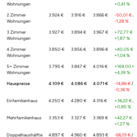
Wohnungen
+0,41 %
2 Zimmer
3.924 €
3.916 €
3.866 €
-50,01 €
/
Wohnungen
-1,28 %
3 Zimmer
3.927 €
3.894 €
3.967 €
+72,77 €
/
Wohnungen
+1,87 %
4 Zimmer
3.850 €
3.856 €
3.896 €
+40,05 €
/
Wohnungen
+1,04 %
5+ Zimmer
3.795 €
3.847 €
4.016 €
+169,00 €
Wohnungen
+4,39 %
Hauspreise
4.109 €
4.086 €
4.071 €
-14,86 €
/
-0,36 %
Einfamilienhaus
4.250 €
4.280 €
4.316 €
+36,22 €
/
+0,85 %
Mehrfamilienhaus
3.353 €
3.327 €
3.369 €
+42,27 €
/
+1,27 %
Doppelhaushälfte
4.897 €
4.960 €
4.893 €
-66,19 €
/