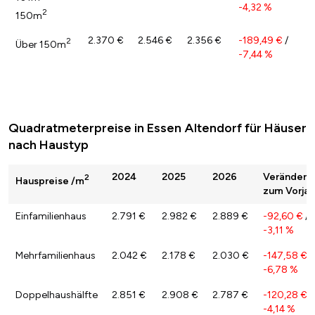
-4,32 %
2
150m
2.370 €
2.546 €
2.356 €
-189,49 €
/
2
Über 150m
-7,44 %
Quadratmeterpreise in Essen Altendorf für Häuser
nach Haustyp
2024
2025
2026
Veränderu
2
Hauspreise /m
zum Vorjah
Einfamilienhaus
2.791 €
2.982 €
2.889 €
-92,60 €
/
-3,11 %
Mehrfamilienhaus
2.042 €
2.178 €
2.030 €
-147,58 €
/
-6,78 %
Doppelhaushälfte
2.851 €
2.908 €
2.787 €
-120,28 €
/
-4,14 %