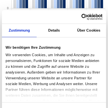
Zustimmung
Details
Über Cookies
Quadratmeterpreise in Essen Altendorf für
Wohnungen nach Wohnungstyp
Wir benötigen Ihre Zustimmung
2024
2025
2026
Verän
2
Wohnungspreise /m
Wir verwenden Cookies, um Inhalte und Anzeigen zu
zum Vo
personalisieren, Funktionen für soziale Medien anbieten
Sonstige
2.088 €
2.176 €
2.123 €
-52,90
zu können und die Zugriffe auf unsere Website zu
-2,43 
analysieren. Außerdem geben wir Informationen zu Ihrer
Erdgeschosswohnung
2.025 €
2.038 €
1.981 €
-56,52
Verwendung unserer Website an unsere Partner für
-2,77 
soziale Medien, Werbung und Analysen weiter. Unsere
Partner führen diese Informationen möglicherweise mit
Souterrain
1.681 €
1.867 €
1.844 €
-22,33
weiteren Daten zusammen, die Sie ihnen bereitgestellt
-1,20 
haben oder die sie im Rahmen Ihrer Nutzung der Dienste
Hochparterre
2.018 €
2.135 €
2.002 €
-132,8
gesammelt haben.