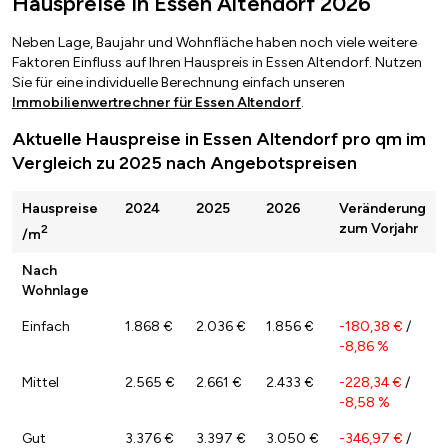
Hauspreise in Essen Altendorf 2026
Neben Lage, Baujahr und Wohnfläche haben noch viele weitere
Faktoren Einfluss auf Ihren Hauspreis in Essen Altendorf. Nutzen
Sie für eine individuelle Berechnung einfach unseren
Immobilienwertrechner für Essen Altendorf
.
Aktuelle Hauspreise in Essen Altendorf pro qm im
Vergleich zu 2025 nach Angebotspreisen
Hauspreise
2024
2025
2026
Veränderung
zum Vorjahr
2
/m
Nach
Wohnlage
Einfach
1.868 €
2.036 €
1.856 €
-180,38 €
/
-8,86 %
Mittel
2.565 €
2.661 €
2.433 €
-228,34 €
/
-8,58 %
Gut
3.376 €
3.397 €
3.050 €
-346,97 €
/