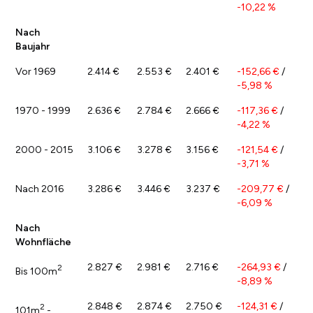
-10,22 %
Nach
Baujahr
Vor 1969
2.414 €
2.553 €
2.401 €
-152,66 €
/
-5,98 %
1970 - 1999
2.636 €
2.784 €
2.666 €
-117,36 €
/
-4,22 %
2000 - 2015
3.106 €
3.278 €
3.156 €
-121,54 €
/
-3,71 %
Nach 2016
3.286 €
3.446 €
3.237 €
-209,77 €
/
-6,09 %
Nach
Wohnfläche
2.827 €
2.981 €
2.716 €
-264,93 €
/
2
Bis 100m
-8,89 %
2.848 €
2.874 €
2.750 €
-124,31 €
/
2
101m
-