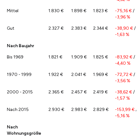
Mittel
1.830 €
1.898 €
1.823 €
-75,16 €
/
-3,96 %
Gut
2.327 €
2.383 €
2.344 €
-38,90 €
/
-1,63 %
Nach Baujahr
Bis 1969
1.821 €
1.909 €
1.825 €
-83,92 €
/
-4,40 %
1970 - 1999
1.922 €
2.041 €
1.969 €
-72,72 €
/
-3,56 %
2000 - 2015
2.365 €
2.457 €
2.419 €
-38,62 €
/
-1,57 %
Nach 2015
2.930 €
2.983 €
2.829 €
-153,99 €
/
-5,16 %
Nach
Wohnungsgröße