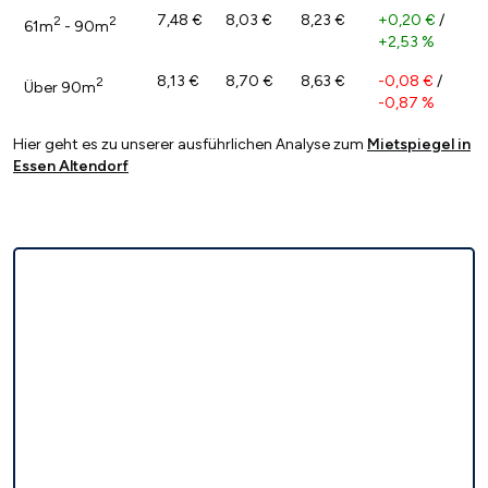
7,48 €
8,03 €
8,23 €
+0,20 €
/
2
2
61m
- 90m
+2,53 %
8,13 €
8,70 €
8,63 €
-0,08 €
/
2
Über 90m
-0,87 %
Hier geht es zu unserer ausführlichen Analyse zum
Mietspiegel in
Essen Altendorf