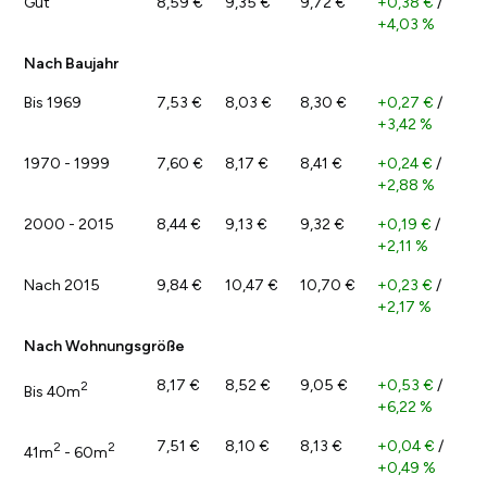
Gut
8,59 €
9,35 €
9,72 €
+0,38 €
/
+4,03 %
Nach Baujahr
Bis 1969
7,53 €
8,03 €
8,30 €
+0,27 €
/
+3,42 %
1970 - 1999
7,60 €
8,17 €
8,41 €
+0,24 €
/
+2,88 %
2000 - 2015
8,44 €
9,13 €
9,32 €
+0,19 €
/
+2,11 %
Nach 2015
9,84 €
10,47 €
10,70 €
+0,23 €
/
+2,17 %
Nach Wohnungsgröße
8,17 €
8,52 €
9,05 €
+0,53 €
/
2
Bis 40m
+6,22 %
7,51 €
8,10 €
8,13 €
+0,04 €
/
2
2
41m
- 60m
+0,49 %