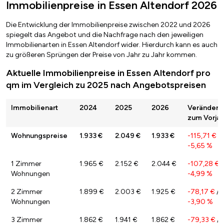
Immobilienpreise in Essen Altendorf 2026
Die Entwicklung der Immobilienpreise zwischen 2022 und 2026
spiegelt das Angebot und die Nachfrage nach den jeweiligen
Immobilienarten in Essen Altendorf wider. Hierdurch kann es auch
zu größeren Sprüngen der Preise von Jahr zu Jahr kommen.
Aktuelle Immobilienpreise in Essen Altendorf pro
qm im Vergleich zu 2025 nach Angebotspreisen
Immobilienart
2024
2025
2026
Veränderu
zum Vorjah
Wohnungspreise
1.933 €
2.049 €
1.933 €
-115,71 €
/
-5,65 %
1 Zimmer
1.965 €
2.152 €
2.044 €
-107,28 €
/
Wohnungen
-4,99 %
2 Zimmer
1.899 €
2.003 €
1.925 €
-78,17 €
/
Wohnungen
-3,90 %
3 Zimmer
1.862 €
1.941 €
1.862 €
-79,33 €
/