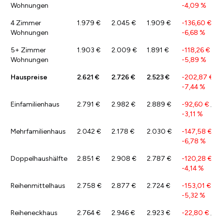
Wohnungen
-4,09 %
4 Zimmer
1.979 €
2.045 €
1.909 €
-136,60 €
/
Wohnungen
-6,68 %
5+ Zimmer
1.903 €
2.009 €
1.891 €
-118,26 €
/
Wohnungen
-5,89 %
Hauspreise
2.621 €
2.726 €
2.523 €
-202,87 €
-7,44 %
Einfamilienhaus
2.791 €
2.982 €
2.889 €
-92,60 €
/
-3,11 %
Mehrfamilienhaus
2.042 €
2.178 €
2.030 €
-147,58 €
/
-6,78 %
Doppelhaushälfte
2.851 €
2.908 €
2.787 €
-120,28 €
/
-4,14 %
Reihenmittelhaus
2.758 €
2.877 €
2.724 €
-153,01 €
/
-5,32 %
Reiheneckhaus
2.764 €
2.946 €
2.923 €
-22,80 €
/