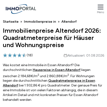
Menü
Breadcrumb
Startseite
Immobilienpreise in
Altendorf
Immobilienpreise Altendorf 2026:
Quadratmeterpreise für Häuser
und Wohnungspreise
(
18
)
Aktualisiert: 01.08.2026
Was kostet eine Immobilie in Essen Altendorf? Die
durchschnittlichen
Hauspreise in Essen Altendorf
liegen
2
2
zwischen 2.184,68€/m
und 2.860,88€/m
. Für Wohnungen
liegen die durchschnittlichen
Quadratmeterpreise in Essen
Altendorf
bei 1.932,86 € pro Quadratmeter. Der genaue Preis für
eine Immobilie ist von vielen Faktoren abhängig, die in diesem
Artikel im Detail und mit konkreten Preisen für Essen Altendorf
behandelt werden.