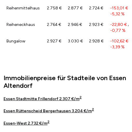
Reihenmittelhaus
2.758 €
2.877 €
2.724 €
-153,01 €
/
-5,32 %
Reiheneckhaus
2.764 €
2.946 €
2.923 €
-22,80 €
/
-0,77 %
Bungalow
2.927 €
3.030 €
2.928 €
-102,62 €
/
-3,39 %
Immobilienpreise für Stadteile von Essen
Altendorf
2
Essen Stadtmitte Frillendorf 2.307 €/m
2
Essen Rüttenscheid Bergerhausen 3.204 €/m
2
Essen-West 2.732 €/m