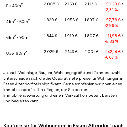
2.008 €
2.163 €
2.113 €
-50,29 €
/
2
Bis 40m
-2,32 %
1.829 €
1.955 €
1.897 €
-57,78 €
/
2
2
41m
- 60m
-2,96 %
1.844 €
1.919 €
1.807 €
-111,98 €
/
2
2
61m
- 90m
-5,83 %
2.029 €
2.143 €
2.001 €
-142,14 €
/
2
Über 90m
-6,63 %
Je nach Wohnlage, Baujahr, Wohnungsgröße und Zimmeranzahl
unterscheiden sich die die Quadratmeterpreise für Wohnungen in
Essen Altendorf teils signifikant. Gerne empfehlen wir Ihnen einen
Immobilienprofi in Ihrer Region, der Sie bei der
Immobilienbewertung und einem Verkauf kompetent beraten
und begleiten kann.
Kaufpreise für Wohnungen in Essen Altendorf nach