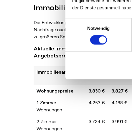
möglicherweise mit weiteren
Immobilienpreise in Glücks
der Dienste gesammelt habe
Einwilligungsauswahl
Die Entwicklung der Immobilienpreise zwische
Notwendig
Nachfrage nach den jeweiligen Immobilienarte
zu größeren Sprüngen der Preise von Jahr zu 
Aktuelle Immobilienpreise in Glücksbur
Angebotspreisen
Immobilienart
2022
2023
Wohnungspreise
3.830 €
3.827 €
1 Zimmer
4.253 €
4.138 €
Wohnungen
2 Zimmer
3.724 €
3.991 €
Wohnungen