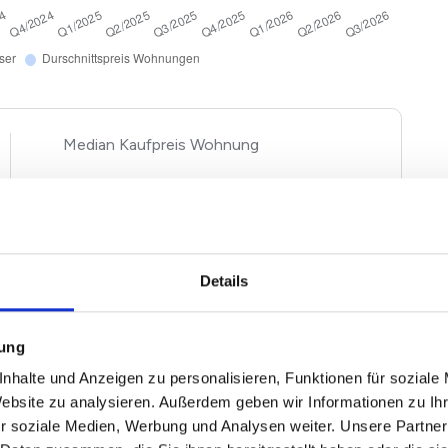
Kaufpreis Wohnung
2
3.779 €/m
-0,83%
gen und Häuser basieren auf Angebotspreisen der von
Details
 Immobilien. Echte Verkaufspreise in Glücksburg
und Ausstattung entsprechend nach oben und unten
ewertung einfach unseren
Immobilienwertrechner für
mung
nhalte und Anzeigen zu personalisieren, Funktionen für soziale
Website zu analysieren. Außerdem geben wir Informationen zu I
r soziale Medien, Werbung und Analysen weiter. Unsere Partner