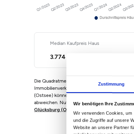
Kaufpreis Haus
2
3.774 €/m
+ 7,99%
Die Quadratmeterpreise für Eigentumswohnun
Zustimmung
Immobilienverkäufern und Maklern angebotenen
(Ostsee) können je nach Marktlage, Zustand 
abweichen. Nutzen Sie für eine individuelle B
Wir benötigen Ihre Zustim
Glücksburg (Ostsee)
.
Wir verwenden Cookies, um I
und die Zugriffe auf unsere 
Website an unsere Partner fü