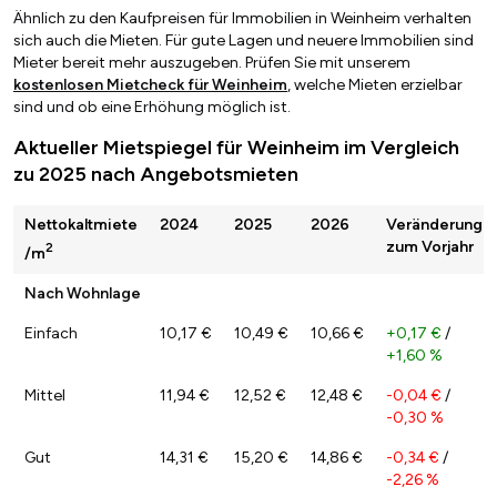
Ähnlich zu den Kaufpreisen für Immobilien in Weinheim verhalten
sich auch die Mieten. Für gute Lagen und neuere Immobilien sind
Mieter bereit mehr auszugeben. Prüfen Sie mit unserem
kostenlosen Mietcheck für Weinheim
, welche Mieten erzielbar
sind und ob eine Erhöhung möglich ist.
Aktueller Mietspiegel für Weinheim im Vergleich
zu 2025 nach Angebotsmieten
Nettokaltmiete
2024
2025
2026
Veränderung
zum Vorjahr
2
/m
Nach Wohnlage
Einfach
10,17 €
10,49 €
10,66 €
+0,17 €
/
+1,60 %
Mittel
11,94 €
12,52 €
12,48 €
-0,04 €
/
-0,30 %
Gut
14,31 €
15,20 €
14,86 €
-0,34 €
/
-2,26 %