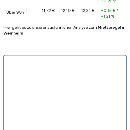
+0,61 %
11,72 €
12,10 €
12,24 €
+0,15 €
/
2
Über 90m
+1,21 %
Hier geht es zu unserer ausführlichen Analyse zum
Mietspiegel in
Weinheim