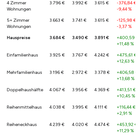
4 Zimmer
3.796 €
3.992 €
3.615 €
-376,84 €
/
Wohnungen
-9,44 %
5+ Zimmer
3.663 €
3.741 €
3.615 €
-125,98 €
/
Wohnungen
-3,37 %
Hauspreise
3.684 €
3.490 €
3.891 €
+400,59 €
+11,48 %
Einfamilienhaus
3.925 €
3.767 €
4.242 €
+475,61 €
+12,63 %
Mehrfamilienhaus
3.196 €
2.972 €
3.378 €
+406,58 €
+13,68 %
Doppelhaushälfte
4.067 €
3.956 €
4.369 €
+413,51 €
/
+10,45 %
Reihenmittelhaus
4.038 €
3.995 €
4.111 €
+116,44 €
/
+2,91 %
Reiheneckhaus
4.239 €
4.020 €
4.474 €
+453,92 €
+11,29 %