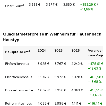
3.533 €
3.277 €
3.660 €
+382,29 €
/
2
Über 150m
+11,66 %
Quadratmeterpreise in Weinheim für Häuser nach
Haustyp
2024
2025
2026
Veränderu
2
Hauspreise /m
zum Vorjah
Einfamilienhaus
3.925 €
3.767 €
4.242 €
+475,61 €
/
+12,63 %
Mehrfamilienhaus
3.196 €
2.972 €
3.378 €
+406,58 €
+13,68 %
Doppelhaushälfte
4.067 €
3.956 €
4.369 €
+413,51 €
/
+10,45 %
Reihenmittelhaus
4.038 €
3.995 €
4.111 €
+116,44 €
/