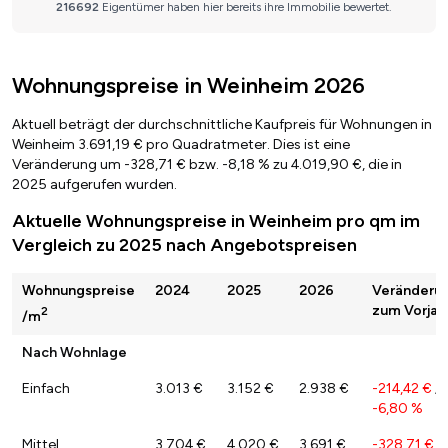
Wohnungspreise in Weinheim 2026
Aktuell beträgt der durchschnittliche Kaufpreis für Wohnungen in
Weinheim 3.691,19 € pro Quadratmeter. Dies ist eine
Veränderung um -328,71 € bzw. -8,18 % zu 4.019,90 €, die in
2025 aufgerufen wurden.
Aktuelle Wohnungspreise in Weinheim pro qm im
Vergleich zu 2025 nach Angebotspreisen
Wohnungspreise
2024
2025
2026
Veränderu
zum Vorjah
2
/m
Nach Wohnlage
Einfach
3.013 €
3.152 €
2.938 €
-214,42 €
/
-6,80 %
Mittel
3.704 €
4.020 €
3.691 €
-328,71 €
/