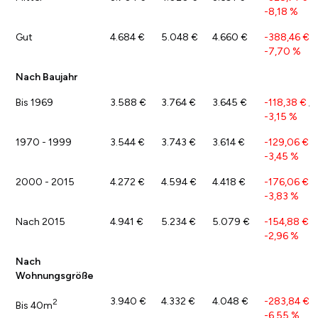
-8,18 %
Gut
4.684 €
5.048 €
4.660 €
-388,46 €
/
-7,70 %
Nach Baujahr
Bis 1969
3.588 €
3.764 €
3.645 €
-118,38 €
/
-3,15 %
1970 - 1999
3.544 €
3.743 €
3.614 €
-129,06 €
/
-3,45 %
2000 - 2015
4.272 €
4.594 €
4.418 €
-176,06 €
/
-3,83 %
Nach 2015
4.941 €
5.234 €
5.079 €
-154,88 €
/
-2,96 %
Nach
Wohnungsgröße
3.940 €
4.332 €
4.048 €
-283,84 €
/
2
Bis 40m
-6,55 %