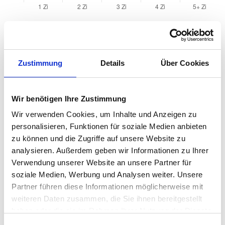
Quadratmeterpreise in Weinheim für Wohnungen
nach Wohnungstyp
Zustimmung
Details
Über Cookies
2024
2025
2026
Verän
2
Wohnungspreise /m
zum Vo
Wir benötigen Ihre Zustimmung
Sonstige
3.949 €
4.233 €
4.132 €
-101,0
Wir verwenden Cookies, um Inhalte und Anzeigen zu
-2,39 
personalisieren, Funktionen für soziale Medien anbieten
zu können und die Zugriffe auf unsere Website zu
Erdgeschosswohnung
3.845 €
4.289 €
3.844 €
-445,7
analysieren. Außerdem geben wir Informationen zu Ihrer
-10,39
Verwendung unserer Website an unsere Partner für
Souterrain
3.321 €
3.593 €
3.450 €
-142,5
soziale Medien, Werbung und Analysen weiter. Unsere
-3,97 
Partner führen diese Informationen möglicherweise mit
Hochparterre
3.649 €
3.932 €
4.016 €
+83,68
weiteren Daten zusammen, die Sie ihnen bereitgestellt
+2,13 
haben oder die sie im Rahmen Ihrer Nutzung der Dienste
gesammelt haben.