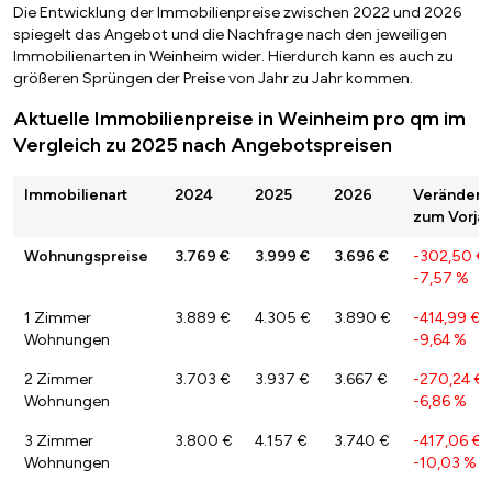
Die Entwicklung der Immobilienpreise zwischen 2022 und 2026
spiegelt das Angebot und die Nachfrage nach den jeweiligen
Immobilienarten in Weinheim wider. Hierdurch kann es auch zu
größeren Sprüngen der Preise von Jahr zu Jahr kommen.
Aktuelle Immobilienpreise in Weinheim pro qm im
Vergleich zu 2025 nach Angebotspreisen
Immobilienart
2024
2025
2026
Veränderu
zum Vorjah
Wohnungspreise
3.769 €
3.999 €
3.696 €
-302,50 €
-7,57 %
1 Zimmer
3.889 €
4.305 €
3.890 €
-414,99 €
/
Wohnungen
-9,64 %
2 Zimmer
3.703 €
3.937 €
3.667 €
-270,24 €
Wohnungen
-6,86 %
3 Zimmer
3.800 €
4.157 €
3.740 €
-417,06 €
/
Wohnungen
-10,03 %