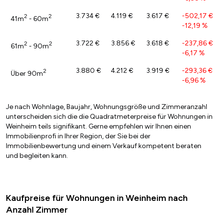
3.734 €
4.119 €
3.617 €
-502,17 €
/
2
2
41m
- 60m
-12,19 %
3.722 €
3.856 €
3.618 €
-237,86 €
/
2
2
61m
- 90m
-6,17 %
3.880 €
4.212 €
3.919 €
-293,36 €
/
2
Über 90m
-6,96 %
Je nach Wohnlage, Baujahr, Wohnungsgröße und Zimmeranzahl
unterscheiden sich die die Quadratmeterpreise für Wohnungen in
Weinheim teils signifikant. Gerne empfehlen wir Ihnen einen
Immobilienprofi in Ihrer Region, der Sie bei der
Immobilienbewertung und einem Verkauf kompetent beraten
und begleiten kann.
Kaufpreise für Wohnungen in Weinheim nach
Anzahl Zimmer