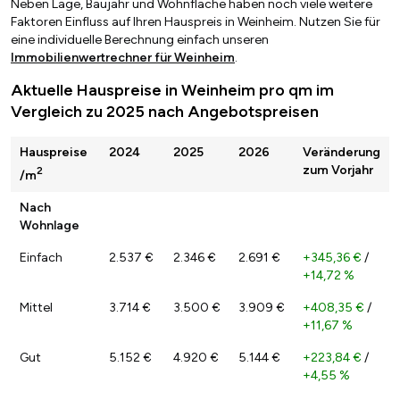
Neben Lage, Baujahr und Wohnfläche haben noch viele weitere
Faktoren Einfluss auf Ihren Hauspreis in Weinheim. Nutzen Sie für
eine individuelle Berechnung einfach unseren
Immobilienwertrechner für Weinheim
.
Aktuelle Hauspreise in Weinheim pro qm im
Vergleich zu 2025 nach Angebotspreisen
Hauspreise
2024
2025
2026
Veränderung
zum Vorjahr
2
/m
Nach
Wohnlage
Einfach
2.537 €
2.346 €
2.691 €
+345,36 €
/
+14,72 %
Mittel
3.714 €
3.500 €
3.909 €
+408,35 €
/
+11,67 %
Gut
5.152 €
4.920 €
5.144 €
+223,84 €
/
+4,55 %