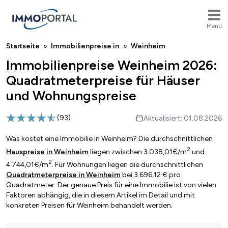
Menü
Breadcrumb
Startseite
Immobilienpreise in
Weinheim
Immobilienpreise Weinheim 2026:
Quadratmeterpreise für Häuser
und Wohnungspreise
(
93
)
Aktualisiert: 01.08.2026
Was kostet eine Immobilie in Weinheim? Die durchschnittlichen
2
Hauspreise in Weinheim
liegen zwischen 3.038,01€/m
und
2
4.744,01€/m
. Für Wohnungen liegen die durchschnittlichen
Quadratmeterpreise in Weinheim
bei 3.696,12 € pro
Quadratmeter. Der genaue Preis für eine Immobilie ist von vielen
Faktoren abhängig, die in diesem Artikel im Detail und mit
konkreten Preisen für Weinheim behandelt werden.