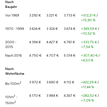
Nach
Baujahr
Vor 1969
3.292 €
3.221 €
3.733 €
+512,21 €
/
+15,90 %
1970 - 1999
3.634 €
3.324 €
3.674 €
+349,59 €
/
+10,52 %
2000 -
4.394 €
4.427 €
4.761 €
+333,75 €
/
2015
+7,54 %
Nach 2016
4.750 €
4.707 €
5.014 €
+307,40 €
/
+6,53 %
Nach
Wohnfläche
3.972 €
3.690 €
4.112 €
+422,29 €
/
2
Bis 100m
+11,44 %
4.170 €
3.984 €
4.267 €
+282,52 €
/
2
101m
-
+7,09 %
2
150m