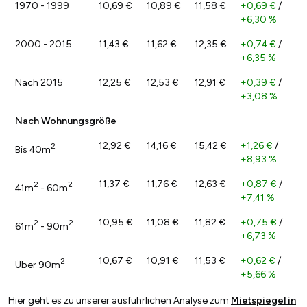
1970 - 1999
10,69 €
10,89 €
11,58 €
+0,69 €
/
+6,30 %
2000 - 2015
11,43 €
11,62 €
12,35 €
+0,74 €
/
+6,35 %
Nach 2015
12,25 €
12,53 €
12,91 €
+0,39 €
/
+3,08 %
Nach Wohnungsgröße
12,92 €
14,16 €
15,42 €
+1,26 €
/
2
Bis 40m
+8,93 %
11,37 €
11,76 €
12,63 €
+0,87 €
/
2
2
41m
- 60m
+7,41 %
10,95 €
11,08 €
11,82 €
+0,75 €
/
2
2
61m
- 90m
+6,73 %
10,67 €
10,91 €
11,53 €
+0,62 €
/
2
Über 90m
+5,66 %
Hier geht es zu unserer ausführlichen Analyse zum
Mietspiegel in