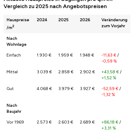
Vergleich zu 2025 nach Angebotspreisen
Hauspreise
2024
2025
2026
Veränderung
zum Vorjahr
2
/m
Nach
Wohnlage
Einfach
1.930 €
1.959 €
1.948 €
-11,63 €
/
-0,59 %
Mittel
3.039 €
2.858 €
2.902 €
+43,58 €
/
+1,52 %
Gut
4.068 €
3.979 €
3.927 €
-52,59 €
/
-1,32 %
Nach
Baujahr
Vor 1969
2.573 €
2.603 €
2.689 €
+86,18 €
/
+3,31 %