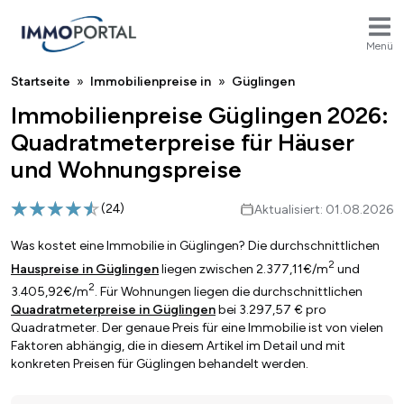
Menü
Breadcrumb
Startseite
Immobilienpreise in
Güglingen
Immobilienpreise Güglingen 2026:
Quadratmeterpreise für Häuser
und Wohnungspreise
(
24
)
Aktualisiert: 01.08.2026
Was kostet eine Immobilie in Güglingen? Die durchschnittlichen
2
Hauspreise in Güglingen
liegen zwischen 2.377,11€/m
und
2
3.405,92€/m
. Für Wohnungen liegen die durchschnittlichen
Quadratmeterpreise in Güglingen
bei 3.297,57 € pro
Quadratmeter. Der genaue Preis für eine Immobilie ist von vielen
Faktoren abhängig, die in diesem Artikel im Detail und mit
konkreten Preisen für Güglingen behandelt werden.