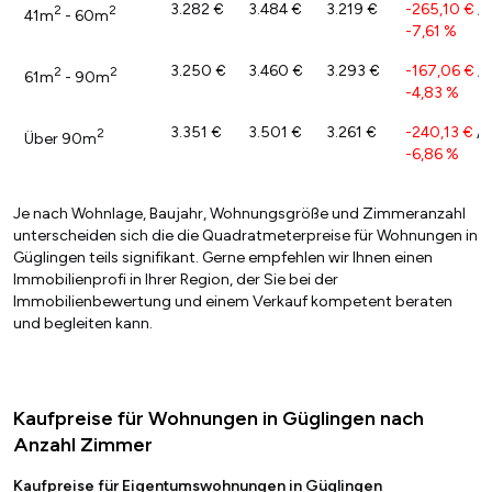
3.282 €
3.484 €
3.219 €
-265,10 €
/
2
2
41m
- 60m
-7,61 %
3.250 €
3.460 €
3.293 €
-167,06 €
/
2
2
61m
- 90m
-4,83 %
3.351 €
3.501 €
3.261 €
-240,13 €
/
2
Über 90m
-6,86 %
Je nach Wohnlage, Baujahr, Wohnungsgröße und Zimmeranzahl
unterscheiden sich die die Quadratmeterpreise für Wohnungen in
Güglingen teils signifikant. Gerne empfehlen wir Ihnen einen
Immobilienprofi in Ihrer Region, der Sie bei der
Immobilienbewertung und einem Verkauf kompetent beraten
und begleiten kann.
Kaufpreise für Wohnungen in Güglingen nach
Anzahl Zimmer
Kaufpreise für Eigentumswohnungen in Güglingen