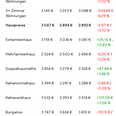
Wohnungen
-7,02 %
5+ Zimmer
3.145 €
3.253 €
3.048 €
-204,65 €
/
Wohnungen
-6,29 %
Hauspreise
3.047 €
2.894 €
2.892 €
-2,97 €
/
-0,10 %
Einfamilienhaus
3.118 €
3.036 €
3.061 €
+25,15 €
/
+0,83 %
Mehrfamilienhaus
2.524 €
2.500 €
2.494 €
-6,00 €
/
-0,24 %
Doppelhaushälfte
3.454 €
3.279 €
3.326 €
+47,86 €
/
+1,46 %
Reihenmittelhaus
3.399 €
3.291 €
3.288 €
-2,84 €
/
-0,09 %
Reiheneckhaus
3.532 €
3.393 €
3.514 €
+121,59 €
/
+3,58 %
Bungalow
3.747 €
3.634 €
3.615 €
-19,15 €
/