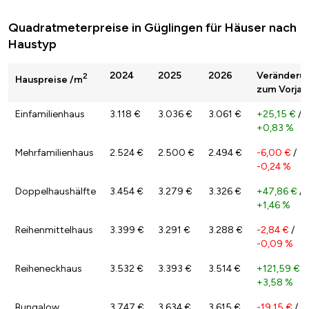
Quadratmeterpreise in Güglingen für Häuser nach
Haustyp
2024
2025
2026
Veränderu
2
Hauspreise /m
zum Vorjah
Einfamilienhaus
3.118 €
3.036 €
3.061 €
+25,15 €
/
+0,83 %
Mehrfamilienhaus
2.524 €
2.500 €
2.494 €
-6,00 €
/
-0,24 %
Doppelhaushälfte
3.454 €
3.279 €
3.326 €
+47,86 €
/
+1,46 %
Reihenmittelhaus
3.399 €
3.291 €
3.288 €
-2,84 €
/
-0,09 %
Reiheneckhaus
3.532 €
3.393 €
3.514 €
+121,59 €
/
+3,58 %
Bungalow
3.747 €
3.634 €
3.615 €
-19,15 €
/