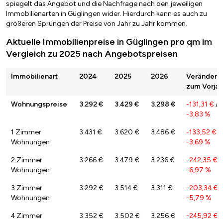
spiegelt das Angebot und die Nachfrage nach den jeweiligen
Immobilienarten in Güglingen wider. Hierdurch kann es auch zu
größeren Sprüngen der Preise von Jahr zu Jahr kommen.
Aktuelle Immobilienpreise in Güglingen pro qm im
Vergleich zu 2025 nach Angebotspreisen
Immobilienart
2024
2025
2026
Veränderu
zum Vorjah
Wohnungspreise
3.292 €
3.429 €
3.298 €
-131,31 €
/
-3,83 %
1 Zimmer
3.431 €
3.620 €
3.486 €
-133,52 €
/
Wohnungen
-3,69 %
2 Zimmer
3.266 €
3.479 €
3.236 €
-242,35 €
/
Wohnungen
-6,97 %
3 Zimmer
3.292 €
3.514 €
3.311 €
-203,34 €
/
Wohnungen
-5,79 %
4 Zimmer
3.352 €
3.502 €
3.256 €
-245,92 €
/