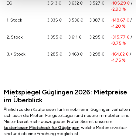
EG
3.513 €
3.632 €
3.527 €
-105,29 €
/
-2,90 %
1. Stock
3.335 €
3.536 €
3.387 €
-148,67 €
/
-4,20 %
2. Stock
3.355 €
3.611 €
3.295 €
-315,77 €
/
-8,75 %
3.+ Stock
3.285 €
3.463 €
3.298 €
-164,62 €
/
-4,75 %
Mietspiegel Güglingen 2026: Mietpreise
im Überblick
Ähnlich zu den Kaufpreisen für Immobilien in Güglingen verhalten
sich auch die Mieten. Für gute Lagen und neuere Immobilien sind
Mieter bereit mehr auszugeben. Prüfen Sie mit unserem
kostenlosen Mietcheck für Güglingen
, welche Mieten erzielbar
sind und ob eine Erhöhung möglich ist.