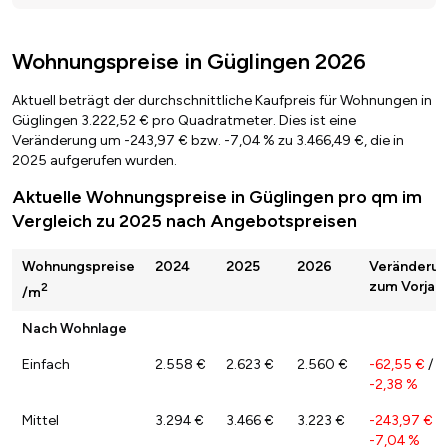
Wohnungspreise in Güglingen 2026
Aktuell beträgt der durchschnittliche Kaufpreis für Wohnungen in
Güglingen 3.222,52 € pro Quadratmeter. Dies ist eine
Veränderung um -243,97 € bzw. -7,04 % zu 3.466,49 €, die in
2025 aufgerufen wurden.
Aktuelle Wohnungspreise in Güglingen pro qm im
Vergleich zu 2025 nach Angebotspreisen
Wohnungspreise
2024
2025
2026
Veränderu
zum Vorjahr
2
/m
Nach Wohnlage
Einfach
2.558 €
2.623 €
2.560 €
-62,55 €
/
-2,38 %
Mittel
3.294 €
3.466 €
3.223 €
-243,97 €
/
-7,04 %