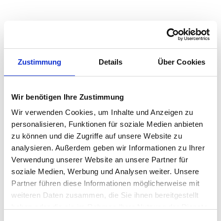
Quadratmeterpreise in Güglingen für Wohnungen
nach Wohnungstyp
Zustimmung
Details
Über Cookies
2024
2025
2026
Verän
2
Wohnungspreise /m
zum Vo
Wir benötigen Ihre Zustimmung
Sonstige
3.453 €
3.645 €
3.611 €
-34,16
-0,94 
Wir verwenden Cookies, um Inhalte und Anzeigen zu
personalisieren, Funktionen für soziale Medien anbieten
Erdgeschosswohnung
3.437 €
3.563 €
3.433 €
-130,4
zu können und die Zugriffe auf unsere Website zu
-3,66 
analysieren. Außerdem geben wir Informationen zu Ihrer
Souterrain
2.855 €
3.075 €
3.040 €
-34,54
Verwendung unserer Website an unsere Partner für
-1,12 %
soziale Medien, Werbung und Analysen weiter. Unsere
Hochparterre
3.261 €
3.445 €
3.371 €
-73,79
Partner führen diese Informationen möglicherweise mit
-2,14 
weiteren Daten zusammen, die Sie ihnen bereitgestellt
haben oder die sie im Rahmen Ihrer Nutzung der Dienste
Etagenwohnung
3.245 €
3.473 €
3.324 €
-149,9
gesammelt haben.
-4,32 