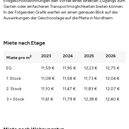
Erdgeschosswohnungen den Vorteil eines direkten Zugangs zum
Garten oder einfacheren Transportmöglichkeiten bieten können.
In der Folgenden Grafik werfen wir einen genauen Blick auf die
Auswirkungen der Geschosslage auf die Miete in Nordheim:
Miete nach Etage
2023
2024
2025
2026
2
Miete pro m
EG
11,59 €
11,95 €
12,23 €
12,75 €
1. Stock
11,08 €
11,58 €
11,73 €
12,04 €
2. Stock
11,10 €
11,47 €
11,83 €
12,07 €
3.+ Stock
11,61 €
11,79 €
12,38 €
12,40 €