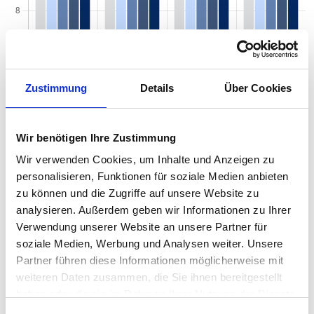
Zustimmung
Details
Über Cookies
Wir benötigen Ihre Zustimmung
Wir verwenden Cookies, um Inhalte und Anzeigen zu
personalisieren, Funktionen für soziale Medien anbieten
Mietspiegel nach Baujahr pro qm 2026 in
zu können und die Zugriffe auf unsere Website zu
analysieren. Außerdem geben wir Informationen zu Ihrer
Nordheim
Verwendung unserer Website an unsere Partner für
Der Mietpreis einer Wohnung in Nordheim hängt von einer
soziale Medien, Werbung und Analysen weiter. Unsere
Vielzahl von Faktoren ab, und eines der entscheidenden Kriterien
Partner führen diese Informationen möglicherweise mit
ist das Baujahr der Immobilie. Das Alter eines Gebäudes kann
weiteren Daten zusammen, die Sie ihnen bereitgestellt
einen erheblichen Einfluss auf den Mietpreis haben, da es
haben oder die sie im Rahmen Ihrer Nutzung der Dienste
wichtige Informationen über den Zustand, die Ausstattung und
gesammelt haben.
die energetische Effizienz der Wohnung liefert. Von historischen