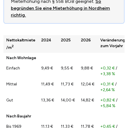
Mieterhöhung nach § 558 BGB geeignet.
So
begründen Sie eine Mieterhöhung in Nordheim
richtig.
Nettokaltmiete
2024
2025
2026
Veränderung
zum Vorjahr
2
/m
Nach Wohnlage
Einfach
9,49 €
9,55 €
9,88 €
+0,32 €
/
+3,38 %
Mittel
11,49 €
11,73 €
12,04 €
+0,31 €
/
+2,64 %
Gut
13,36 €
14,00 €
14,82 €
+0,82 €
/
+5,84 %
Nach Baujahr
Bis 1969
11,13 €
11,33 €
11,78 €
+0,45 €
/