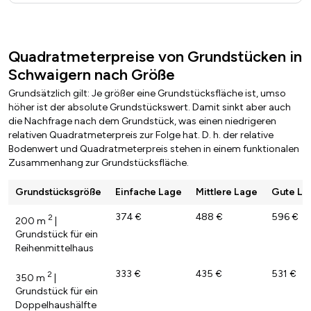
Quadratmeterpreise von Grundstücken in
Schwaigern nach Größe
Grundsätzlich gilt: Je größer eine Grundstücksfläche ist, umso
höher ist der absolute Grundstückswert. Damit sinkt aber auch
die Nachfrage nach dem Grundstück, was einen niedrigeren
relativen Quadratmeterpreis zur Folge hat. D. h. der relative
Bodenwert und Quadratmeterpreis stehen in einem funktionalen
Zusammenhang zur Grundstücksfläche.
Grundstücksgröße
Einfache Lage
Mittlere Lage
Gute La
374 €
488 €
596 €
2
200 m
|
Grundstück für ein
Reihenmittelhaus
333 €
435 €
531 €
2
350 m
|
Grundstück für ein
Doppelhaushälfte