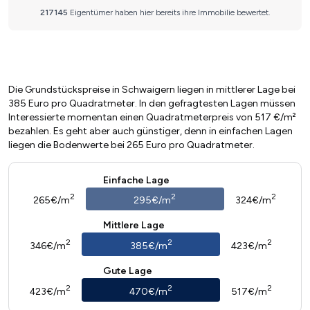
Die Grundstückspreise in Schwaigern liegen in mittlerer Lage bei
385 Euro pro Quadratmeter. In den gefragtesten Lagen müssen
Interessierte momentan einen Quadratmeterpreis von 517 €/m²
bezahlen. Es geht aber auch günstiger, denn in einfachen Lagen
liegen die Bodenwerte bei 265 Euro pro Quadratmeter.
Einfache Lage
2
2
2
265€/m
295€/m
324€/m
Mittlere Lage
2
2
2
346€/m
385€/m
423€/m
Gute Lage
2
2
2
423€/m
470€/m
517€/m