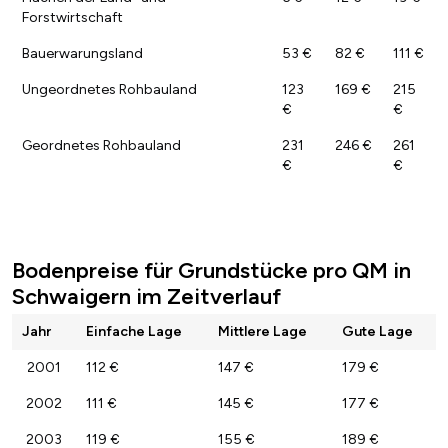
Forstwirtschaft
Bauerwarungsland
53 €
82 €
111 €
Ungeordnetes Rohbauland
123
169 €
215
€
€
Geordnetes Rohbauland
231
246 €
261
€
€
Bodenpreise für Grundstücke pro QM in
Schwaigern im Zeitverlauf
Jahr
Einfache Lage
Mittlere Lage
Gute Lage
2001
112 €
147 €
179 €
2002
111 €
145 €
177 €
2003
119 €
155 €
189 €