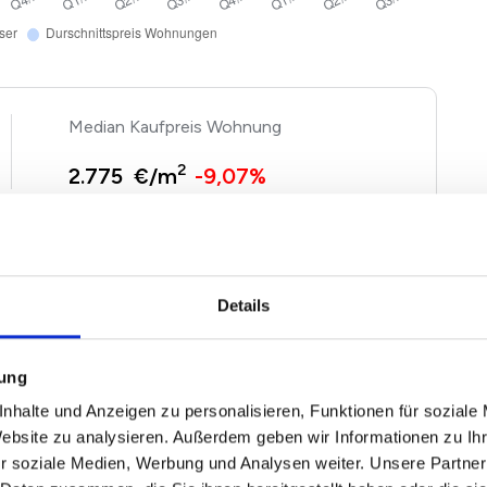
Kaufpreis Wohnung
2
2.775 €/m
-9,07%
gen und Häuser basieren auf Angebotspreisen der von
n Immobilien. Echte Verkaufspreise in Ebhausen können
Details
entsprechend nach oben und unten abweichen. Nutzen
seren
Immobilienwertrechner für Ebhausen
.
mung
nhalte und Anzeigen zu personalisieren, Funktionen für soziale
Website zu analysieren. Außerdem geben wir Informationen zu I
sen 2026
r soziale Medien, Werbung und Analysen weiter. Unsere Partner