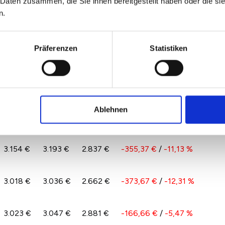
 Daten zusammen, die Sie ihnen bereitgestellt haben oder die s
n 2022 und 2026 spiegelt das Angebot und die
n.
n in Ebhausen wider. Hierdurch kann es auch zu
r kommen.
Präferenzen
Statistiken
pro qm im Vergleich zu 2025 nach
2024
2025
2026
Veränderung zum
Vorjahr
Ablehnen
3.024 €
3.052 €
2.775 €
-276,92 €
/
-9,07 %
3.154 €
3.193 €
2.837 €
-355,37 €
/
-11,13 %
3.018 €
3.036 €
2.662 €
-373,67 €
/
-12,31 %
3.023 €
3.047 €
2.881 €
-166,66 €
/
-5,47 %