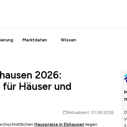
ierung
Marktdaten
Wissen
bhausen 2026:
 für Häuser und
M
m
Aktualisiert: 01.08.2026
D
V
urchschnittlichen
Hauspreise in Ebhausen
liegen
1