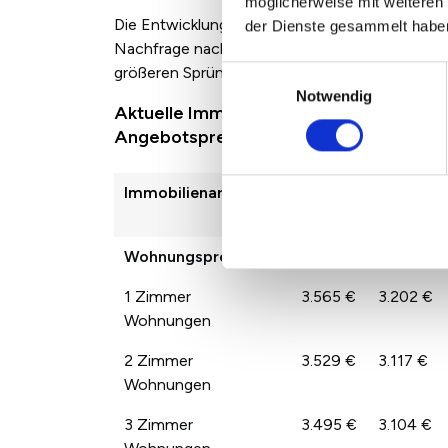
möglicherweise mit weiteren
Die Entwicklung der Immobilienpreise zwische
der Dienste gesammelt habe
Nachfrage nach den jeweiligen Immobilienarte
größeren Sprüngen der Preise von Jahr zu Jah
Einwilligungsauswahl
Notwendig
Aktuelle Immobilienpreise in Ebhausen 
Angebotspreisen
Immobilienart
2022
2023
Wohnungspreise
3.513 €
3.108 €
1 Zimmer
3.565 €
3.202 €
Wohnungen
2 Zimmer
3.529 €
3.117 €
Wohnungen
3 Zimmer
3.495 €
3.104 €