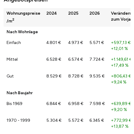
Wohnungspreise
2024
2025
2026
Veränderu
zum Vorjah
2
/m
Nach Wohnlage
Einfach
4.801 €
4.973 €
5.571 €
+597,13 €
/
+12,01 %
Mittel
6.528 €
6.574 €
7.724 €
+1.149,61 €
+17,49 %
Gut
8.529 €
8.728 €
9.535 €
+806,43 €
/
+9,24 %
Nach Baujahr
Bis 1969
6.844 €
6.958 €
7.598 €
+639,89 €
/
+9,20 %
1970 - 1999
5.304 €
5.572 €
6.345 €
+772,99 €
/
+13,87 %