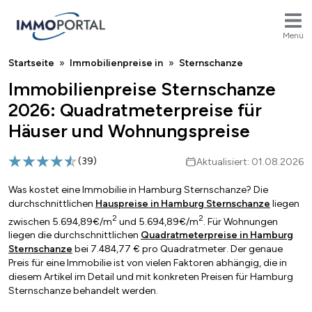
Menü
Breadcrumb
Startseite
Immobilienpreise in
Sternschanze
Immobilienpreise Sternschanze
2026: Quadratmeterpreise für
Häuser und Wohnungspreise
(
39
)
Aktualisiert: 01.08.2026
Was kostet eine Immobilie in Hamburg Sternschanze? Die
durchschnittlichen
Hauspreise in Hamburg Sternschanze
liegen
2
2
zwischen 5.694,89€/m
und 5.694,89€/m
. Für Wohnungen
liegen die durchschnittlichen
Quadratmeterpreise in Hamburg
Sternschanze
bei 7.484,77 € pro Quadratmeter. Der genaue
Preis für eine Immobilie ist von vielen Faktoren abhängig, die in
diesem Artikel im Detail und mit konkreten Preisen für Hamburg
Sternschanze behandelt werden.