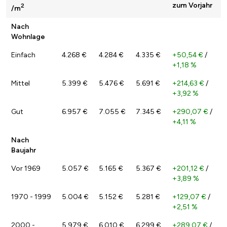
zum Vorjahr
2
/m
Nach
Wohnlage
Einfach
4.268 €
4.284 €
4.335 €
+50,54 €
/
+1,18 %
Mittel
5.399 €
5.476 €
5.691 €
+214,63 €
/
+3,92 %
Gut
6.957 €
7.055 €
7.345 €
+290,07 €
/
+4,11 %
Nach
Baujahr
Vor 1969
5.057 €
5.165 €
5.367 €
+201,12 €
/
+3,89 %
1970 - 1999
5.004 €
5.152 €
5.281 €
+129,07 €
/
+2,51 %
2000 -
5.979 €
6.010 €
6.299 €
+289,07 €
/