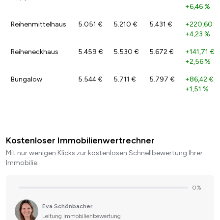
+6,46 %
Reihenmittelhaus
5.051 €
5.210 €
5.431 €
+220,60 €
+4,23 %
Reiheneckhaus
5.459 €
5.530 €
5.672 €
+141,71 €
/
+2,56 %
Bungalow
5.544 €
5.711 €
5.797 €
+86,42 €
/
+1,51 %
Kostenloser Immobilienwertrechner
Mit nur wenigen Klicks zur kostenlosen Schnellbewertung Ihrer
Immobilie.