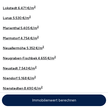
2
Lokstedt 6.471 €/m
2
Lurup 5.530 €/m
2
Marienthal 5.405 €/m
2
Marmstorf 4.754 €/m
2
Neuallermöhe 5.352 €/m
2
Neugraben-Fischbek 4.655 €/m
2
Neustadt 7.543 €/m
2
Niendorf 5.168 €/m
2
Nienstedten 8.490 €/m
2
Ohlsdorf 5.681 €/m
Immobilienwert berechnen
2