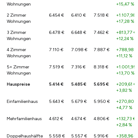
Wohnungen
+15,47 %
2 Zimmer
6.454 €
6.410 €
7.518 €
+1.107,98 
Wohnungen
+17,28 %
3 Zimmer
6.478 €
6.648 €
7.462 €
+813,77 €
Wohnungen
+12,24 %
4 Zimmer
7.110 €
7.098 €
7.887 €
+788,98 €
Wohnungen
+11,12 %
5+ Zimmer
7.519 €
7.316 €
8.318 €
+1.001,95 
Wohnungen
+13,70 %
Hauspreise
5.414 €
5.485 €
5.695 €
+209,61 €
+3,82 %
Einfamilienhaus
5.643 €
5.679 €
5.950 €
+270,80 €
+4,77 %
Mehrfamilienhaus
4.612 €
4.674 €
4.806 €
+132,73 €
+2,84 %
Doppelhaushälfte
5.558 €
5.557 €
5.916 €
+358,96 €