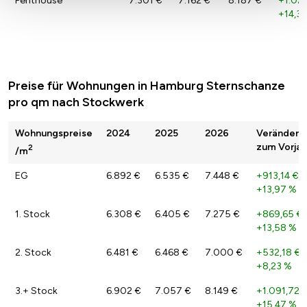
Penthouse
7.301 €
7.162 €
8.187 €
+1.024
+14,31
Preise für Wohnungen in Hamburg Sternschanze
pro qm nach Stockwerk
Wohnungspreise
2024
2025
2026
Veränderu
zum Vorjah
2
/m
EG
6.892 €
6.535 €
7.448 €
+913,14 €
/
+13,97 %
1. Stock
6.308 €
6.405 €
7.275 €
+869,65 €
+13,58 %
2. Stock
6.481 €
6.468 €
7.000 €
+532,18 €
/
+8,23 %
3.+ Stock
6.902 €
7.057 €
8.149 €
+1.091,72 
+15,47 %