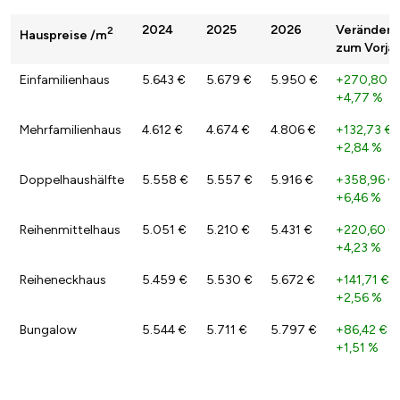
2024
2025
2026
Veränderu
2
Hauspreise /m
zum Vorjah
Einfamilienhaus
5.643 €
5.679 €
5.950 €
+270,80 €
+4,77 %
Mehrfamilienhaus
4.612 €
4.674 €
4.806 €
+132,73 €
/
+2,84 %
Doppelhaushälfte
5.558 €
5.557 €
5.916 €
+358,96 €
+6,46 %
Reihenmittelhaus
5.051 €
5.210 €
5.431 €
+220,60 €
+4,23 %
Reiheneckhaus
5.459 €
5.530 €
5.672 €
+141,71 €
/
+2,56 %
Bungalow
5.544 €
5.711 €
5.797 €
+86,42 €
/
+1,51 %