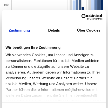
Zustimmung
Details
Über Cookies
Wir benötigen Ihre Zustimmung
Wir verwenden Cookies, um Inhalte und Anzeigen zu
personalisieren, Funktionen für soziale Medien anbieten
zu können und die Zugriffe auf unsere Website zu
analysieren. Außerdem geben wir Informationen zu Ihrer
Quadratmeterpreise in Hamburg Sternschanze für
Verwendung unserer Website an unsere Partner für
Wohnungen nach Wohnungstyp
soziale Medien, Werbung und Analysen weiter. Unsere
Partner führen diese Informationen möglicherweise mit
2024
2025
2026
Verän
2
weiteren Daten zusammen, die Sie ihnen bereitgestellt
Wohnungspreise /m
zum V
haben oder die sie im Rahmen Ihrer Nutzung der Dienste
gesammelt haben.