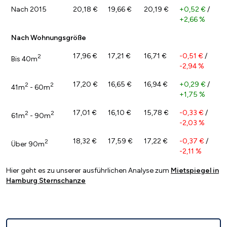
Nach 2015
20,18 €
19,66 €
20,19 €
+0,52 €
/
+2,66 %
Nach Wohnungsgröße
17,96 €
17,21 €
16,71 €
-0,51 €
/
2
Bis 40m
-2,94 %
17,20 €
16,65 €
16,94 €
+0,29 €
/
2
2
41m
- 60m
+1,75 %
17,01 €
16,10 €
15,78 €
-0,33 €
/
2
2
61m
- 90m
-2,03 %
18,32 €
17,59 €
17,22 €
-0,37 €
/
2
Über 90m
-2,11 %
Hier geht es zu unserer ausführlichen Analyse zum
Mietspiegel in
Hamburg Sternschanze