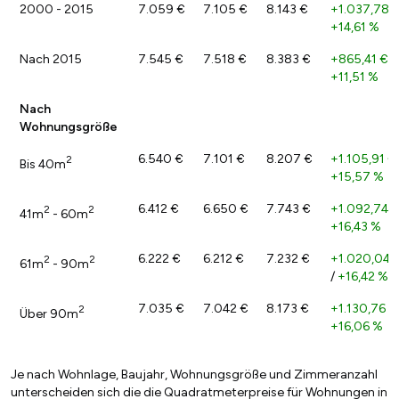
2000 - 2015
7.059 €
7.105 €
8.143 €
+1.037,78 
+14,61 %
Nach 2015
7.545 €
7.518 €
8.383 €
+865,41 €
/
+11,51 %
Nach
Wohnungsgröße
6.540 €
7.101 €
8.207 €
+1.105,91 €
2
Bis 40m
+15,57 %
6.412 €
6.650 €
7.743 €
+1.092,74 
2
2
41m
- 60m
+16,43 %
6.222 €
6.212 €
7.232 €
+1.020,04 
2
2
61m
- 90m
/
+16,42 %
7.035 €
7.042 €
8.173 €
+1.130,76 €
2
Über 90m
+16,06 %
Je nach Wohnlage, Baujahr, Wohnungsgröße und Zimmeranzahl
unterscheiden sich die die Quadratmeterpreise für Wohnungen in