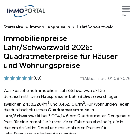
Menü
Breadcrumb
Startseite
Immobilienpreise in
Lahr/Schwarzwald
Immobilienpreise
Lahr/Schwarzwald 2026:
Quadratmeterpreise für Häuser
und Wohnungspreise
(
69
)
Aktualisiert: 01.08.2026
Was kostet eine Immobilie in Lahr/Schwarzwald? Die
durchschnittlichen
Hauspreise in Lahr/Schwarzwald
liegen
2
2
zwischen 2.438,22€/m
und 3.462,19€/m
. Für Wohnungen liegen
die durchschnittlichen
Quadratmeterpreise in
Lahr/Schwarzwald
bei 3.004,14 € pro Quadratmeter. Der genaue
Preis für eine Immobilie ist von vielen Faktoren abhängig, die in
diesem Artikel im Detail und mit konkreten Preisen für
Lahr/Schwarzwald behandelt werden.