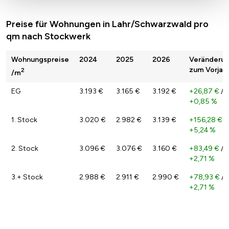
Preise für Wohnungen in Lahr/Schwarzwald pro
qm nach Stockwerk
Wohnungspreise
2024
2025
2026
Veränderu
zum Vorjah
2
/m
EG
3.193 €
3.165 €
3.192 €
+26,87 €
/
+0,85 %
1. Stock
3.020 €
2.982 €
3.139 €
+156,28 €
/
+5,24 %
2. Stock
3.096 €
3.076 €
3.160 €
+83,49 €
/
+2,71 %
3.+ Stock
2.988 €
2.911 €
2.990 €
+78,93 €
/
+2,71 %