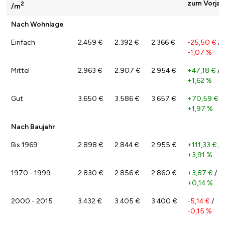
zum Vorjah
2
/m
Nach Wohnlage
Einfach
2.459 €
2.392 €
2.366 €
-25,50 €
/
-1,07 %
Mittel
2.963 €
2.907 €
2.954 €
+47,18 €
/
+1,62 %
Gut
3.650 €
3.586 €
3.657 €
+70,59 €
/
+1,97 %
Nach Baujahr
Bis 1969
2.898 €
2.844 €
2.955 €
+111,33 €
/
+3,91 %
1970 - 1999
2.830 €
2.856 €
2.860 €
+3,87 €
/
+0,14 %
2000 - 2015
3.432 €
3.405 €
3.400 €
-5,14 €
/
-0,15 %