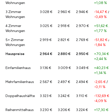
Wohnungen
+1,08 %
3 Zimmer
3.028 €
2.960 €
2.946 €
-14,47 €
/
Wohnungen
-0,49 %
4 Zimmer
3.025 €
2.918 €
2.970 €
+51,62 €
/
Wohnungen
+1,77 %
5+ Zimmer
2.919 €
2.821 €
2.769 €
-51,82 €
/
Wohnungen
-1,84 %
Hauspreise
2.964 €
2.880 €
2.950 €
+70,34 €
/
+2,44 %
Einfamilienhaus
3.136 €
3.009 €
3.049 €
+40,23 €
/
+1,34 %
Mehrfamilienhaus
2.567 €
2.497 €
2.494 €
-2,65 €
/
-0,11 %
Doppelhaushälfte
3.323 €
3.242 €
3.110 €
-132,69 €
/
-4,09 %
Reihenmittelhaus
3.230 €
3.206 €
3.224 €
+17,30 €
/