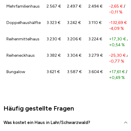
Mehrfamilienhaus
2.567 €
2.497 €
2.494 €
-2,65 €
/
-0,11 %
Doppelhaushälfte
3.323 €
3.242 €
3.110 €
-132,69 €
/
-4,09 %
Reihenmittelhaus
3.230 €
3.206 €
3.224 €
+17,30 €
/
+0,54 %
Reiheneckhaus
3.382 €
3.304 €
3.279 €
-25,30 €
/
-0,77 %
Bungalow
3.621 €
3.587 €
3.604 €
+17,61 €
/
+0,49 %
Häufig gestellte Fragen
Was kostet ein Haus in Lahr/Schwarzwald?