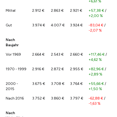
+6,61 %
Mittel
2.912 €
2.863 €
2.921 €
+57,38 €
/
+2,00 %
Gut
3.974 €
4.007 €
3.924 €
-83,04 €
/
-2,07 %
Nach
Baujahr
Vor 1969
2.664 €
2.543 €
2.660 €
+117,46 €
/
+4,62 %
1970 - 1999
2.916 €
2.872 €
2.955 €
+82,96 €
/
+2,89 %
2000 -
3.675 €
3.708 €
3.764 €
+55,66 €
/
2015
+1,50 %
Nach 2016
3.752 €
3.860 €
3.797 €
-62,88 €
/
-1,63 %
Nach