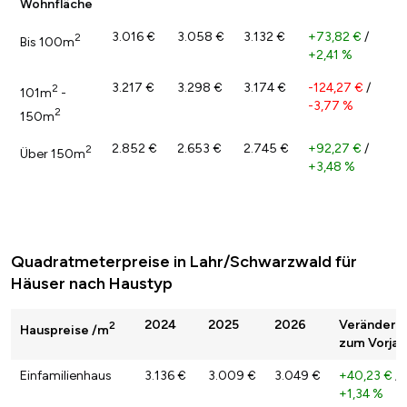
Wohnfläche
3.016 €
3.058 €
3.132 €
+73,82 €
/
2
Bis 100m
+2,41 %
3.217 €
3.298 €
3.174 €
-124,27 €
/
2
101m
-
-3,77 %
2
150m
2.852 €
2.653 €
2.745 €
+92,27 €
/
2
Über 150m
+3,48 %
Quadratmeterpreise in Lahr/Schwarzwald für
Häuser nach Haustyp
2024
2025
2026
Veränderu
2
Hauspreise /m
zum Vorjah
Einfamilienhaus
3.136 €
3.009 €
3.049 €
+40,23 €
/
+1,34 %