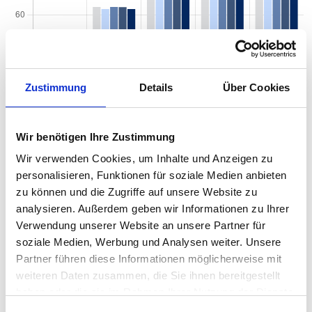
Zustimmung
Details
Über Cookies
Wir benötigen Ihre Zustimmung
Wir verwenden Cookies, um Inhalte und Anzeigen zu
Quadratmeterpreise in Lahr/Schwarzwald für
personalisieren, Funktionen für soziale Medien anbieten
Wohnungen nach Wohnungstyp
zu können und die Zugriffe auf unsere Website zu
analysieren. Außerdem geben wir Informationen zu Ihrer
2024
2025
2026
Verän
2
Wohnungspreise /m
Verwendung unserer Website an unsere Partner für
zum V
soziale Medien, Werbung und Analysen weiter. Unsere
Sonstige
3.207 €
3.180 €
3.246 €
+66,3
Partner führen diese Informationen möglicherweise mit
+2,09
weiteren Daten zusammen, die Sie ihnen bereitgestellt
haben oder die sie im Rahmen Ihrer Nutzung der Dienste
Erdgeschosswohnung
3.128 €
3.035 €
3.077 €
+42,14
gesammelt haben.
+1,39 