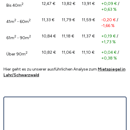
12,47 €
13,82 €
13,91 €
+0,09 €
/
2
Bis 40m
+0,63 %
11,33 €
11,79 €
11,59 €
-0,20 €
/
2
2
41m
- 60m
-1,66 %
10,84 €
11,18 €
11,37 €
+0,19 €
/
2
2
61m
- 90m
+1,73 %
10,82 €
11,06 €
11,10 €
+0,04 €
/
2
Über 90m
+0,38 %
Hier geht es zu unserer ausführlichen Analyse zum
Mietspiegel in
Lahr/Schwarzwald