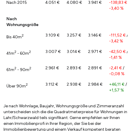
Nach 2015
4.051 €
4.080 €
3.941 €
-138,83 €
/
-3,40 %
Nach
Wohnungsgröße
3.109 €
3.257 €
3.146 €
-111,52 €
/
2
Bis 40m
-3,42 %
3.007 €
3.014 €
2.971 €
-42,50 €
/
2
2
41m
- 60m
-1,41 %
2.961 €
2.893 €
2.891 €
-2,41 €
/
2
2
61m
- 90m
-0,08 %
3.112 €
2.938 €
2.984 €
+46,11 €
/
2
Über 90m
+1,57 %
Je nach Wohnlage, Baujahr, Wohnungsgröße und Zimmeranzahl
unterscheiden sich die die Quadratmeterpreise für Wohnungen in
Lahr/Schwarzwald teils signifikant. Gerne empfehlen wir Ihnen
einen Immobilienprofi in Ihrer Region, der Sie bei der
Immobilienbewertung und einem Verkauf kompetent beraten