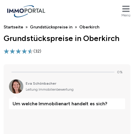
Menü
Breadcrumb
Startseite
Grundstückspreise in
Oberkirch
Grundstückspreise in Oberkirch
(
32
)