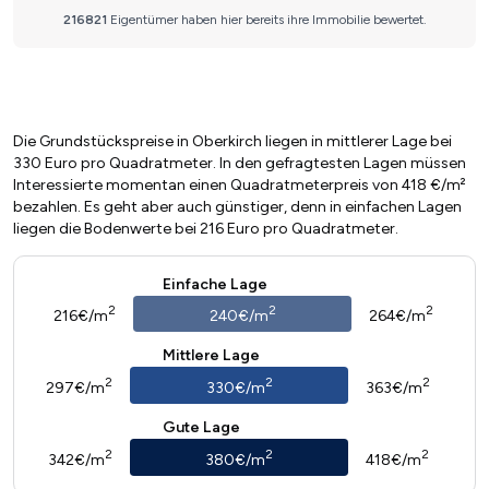
Die Grundstückspreise in Oberkirch liegen in mittlerer Lage bei
330 Euro pro Quadratmeter. In den gefragtesten Lagen müssen
Interessierte momentan einen Quadratmeterpreis von 418 €/m²
bezahlen. Es geht aber auch günstiger, denn in einfachen Lagen
liegen die Bodenwerte bei 216 Euro pro Quadratmeter.
Einfache Lage
2
2
2
216€/m
240€/m
264€/m
Mittlere Lage
2
2
2
297€/m
330€/m
363€/m
Gute Lage
2
2
2
342€/m
380€/m
418€/m