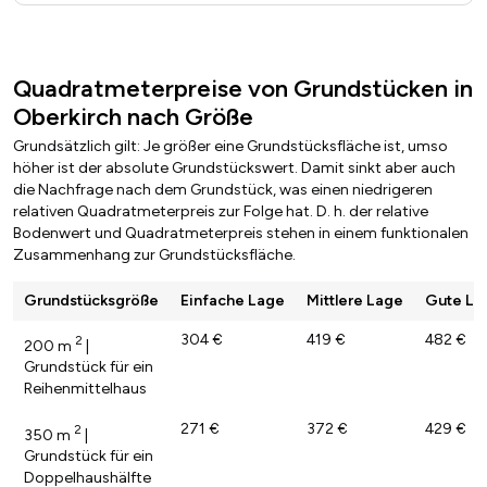
Quadratmeterpreise von Grundstücken in
Oberkirch nach Größe
Grundsätzlich gilt: Je größer eine Grundstücksfläche ist, umso
höher ist der absolute Grundstückswert. Damit sinkt aber auch
die Nachfrage nach dem Grundstück, was einen niedrigeren
relativen Quadratmeterpreis zur Folge hat. D. h. der relative
Bodenwert und Quadratmeterpreis stehen in einem funktionalen
Zusammenhang zur Grundstücksfläche.
Grundstücksgröße
Einfache Lage
Mittlere Lage
Gute La
304 €
419 €
482 €
2
200 m
|
Grundstück für ein
Reihenmittelhaus
271 €
372 €
429 €
2
350 m
|
Grundstück für ein
Doppelhaushälfte