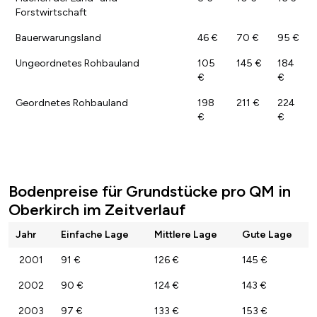
Forstwirtschaft
Bauerwarungsland
46 €
70 €
95 €
Ungeordnetes Rohbauland
105
145 €
184
€
€
Geordnetes Rohbauland
198
211 €
224
€
€
Bodenpreise für Grundstücke pro QM in
Oberkirch im Zeitverlauf
Jahr
Einfache Lage
Mittlere Lage
Gute Lage
2001
91 €
126 €
145 €
2002
90 €
124 €
143 €
2003
97 €
133 €
153 €