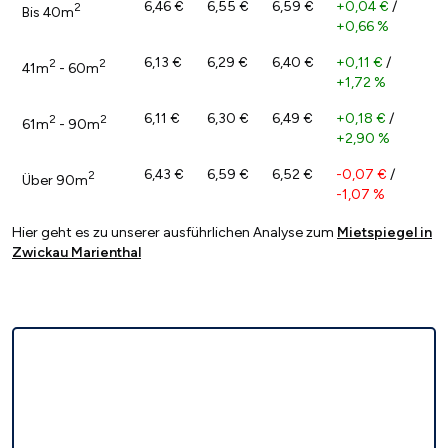
6,46 €
6,55 €
6,59 €
+0,04 €
/
2
Bis 40m
+0,66 %
6,13 €
6,29 €
6,40 €
+0,11 €
/
2
2
41m
- 60m
+1,72 %
6,11 €
6,30 €
6,49 €
+0,18 €
/
2
2
61m
- 90m
+2,90 %
6,43 €
6,59 €
6,52 €
-0,07 €
/
2
Über 90m
-1,07 %
Hier geht es zu unserer ausführlichen Analyse zum
Mietspiegel in
Zwickau Marienthal