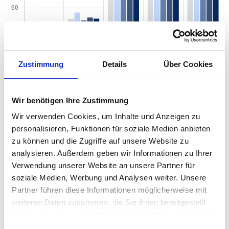
Zustimmung
Details
Über Cookies
Wir benötigen Ihre Zustimmung
Wir verwenden Cookies, um Inhalte und Anzeigen zu
Quadratmeterpreise in Zwickau Marienthal für
personalisieren, Funktionen für soziale Medien anbieten
Wohnungen nach Wohnungstyp
zu können und die Zugriffe auf unsere Website zu
analysieren. Außerdem geben wir Informationen zu Ihrer
2024
2025
2026
Veränd
2
Wohnungspreise /m
Verwendung unserer Website an unsere Partner für
zum Vor
soziale Medien, Werbung und Analysen weiter. Unsere
Sonstige
1.344 €
1.231 €
1.071 €
-159,55
Partner führen diese Informationen möglicherweise mit
-12,97 
weiteren Daten zusammen, die Sie ihnen bereitgestellt
haben oder die sie im Rahmen Ihrer Nutzung der Dienste
Erdgeschosswohnung
1.210 €
1.153 €
983 €
-170,62
-14,79 
gesammelt haben.