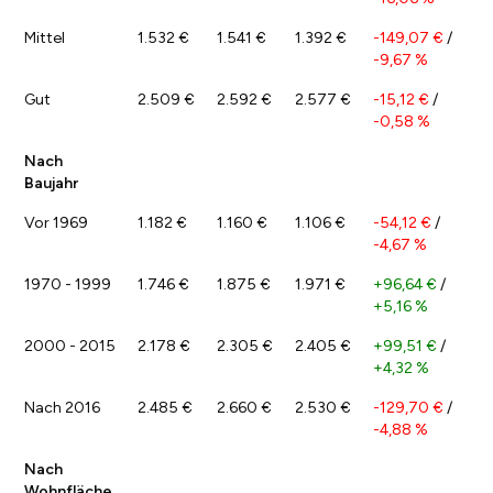
Mittel
1.532 €
1.541 €
1.392 €
-149,07 €
/
-9,67 %
Gut
2.509 €
2.592 €
2.577 €
-15,12 €
/
-0,58 %
Nach
Baujahr
Vor 1969
1.182 €
1.160 €
1.106 €
-54,12 €
/
-4,67 %
1970 - 1999
1.746 €
1.875 €
1.971 €
+96,64 €
/
+5,16 %
2000 - 2015
2.178 €
2.305 €
2.405 €
+99,51 €
/
+4,32 %
Nach 2016
2.485 €
2.660 €
2.530 €
-129,70 €
/
-4,88 %
Nach
Wohnfläche