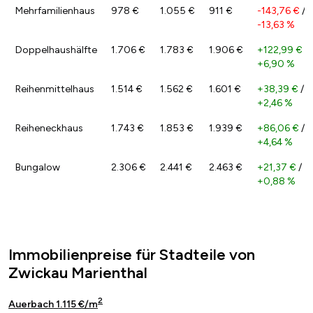
Mehrfamilienhaus
978 €
1.055 €
911 €
-143,76 €
/
-13,63 %
Doppelhaushälfte
1.706 €
1.783 €
1.906 €
+122,99 €
/
+6,90 %
Reihenmittelhaus
1.514 €
1.562 €
1.601 €
+38,39 €
/
+2,46 %
Reiheneckhaus
1.743 €
1.853 €
1.939 €
+86,06 €
/
+4,64 %
Bungalow
2.306 €
2.441 €
2.463 €
+21,37 €
/
+0,88 %
Immobilienpreise für Stadteile von
Zwickau Marienthal
2
Auerbach 1.115 €/m