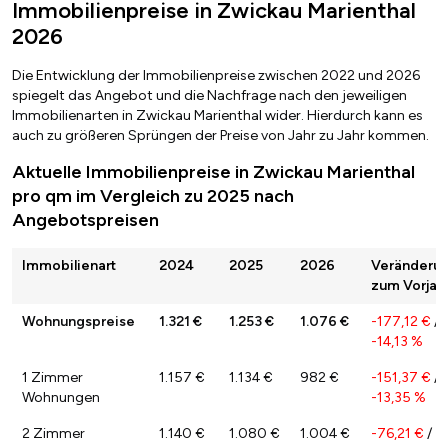
Immobilienpreise in Zwickau Marienthal
2026
Die Entwicklung der Immobilienpreise zwischen 2022 und 2026
spiegelt das Angebot und die Nachfrage nach den jeweiligen
Immobilienarten in Zwickau Marienthal wider. Hierdurch kann es
auch zu größeren Sprüngen der Preise von Jahr zu Jahr kommen.
Aktuelle Immobilienpreise in Zwickau Marienthal
pro qm im Vergleich zu 2025 nach
Angebotspreisen
Immobilienart
2024
2025
2026
Veränderu
zum Vorjah
Wohnungspreise
1.321 €
1.253 €
1.076 €
-177,12 €
/
-14,13 %
1 Zimmer
1.157 €
1.134 €
982 €
-151,37 €
/
Wohnungen
-13,35 %
2 Zimmer
1.140 €
1.080 €
1.004 €
-76,21 €
/