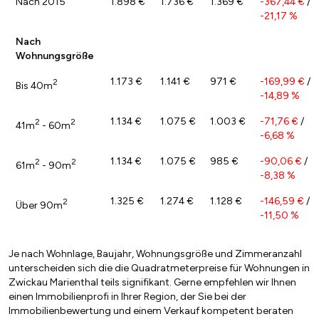
Nach 2015
1.898 €
1.736 €
1.369 €
-367,44 €
/
-21,17 %
Nach
Wohnungsgröße
1.173 €
1.141 €
971 €
-169,99 €
/
2
Bis 40m
-14,89 %
1.134 €
1.075 €
1.003 €
-71,76 €
/
2
2
41m
- 60m
-6,68 %
1.134 €
1.075 €
985 €
-90,06 €
/
2
2
61m
- 90m
-8,38 %
1.325 €
1.274 €
1.128 €
-146,59 €
/
2
Über 90m
-11,50 %
Je nach Wohnlage, Baujahr, Wohnungsgröße und Zimmeranzahl
unterscheiden sich die die Quadratmeterpreise für Wohnungen in
Zwickau Marienthal teils signifikant. Gerne empfehlen wir Ihnen
einen Immobilienprofi in Ihrer Region, der Sie bei der
Immobilienbewertung und einem Verkauf kompetent beraten