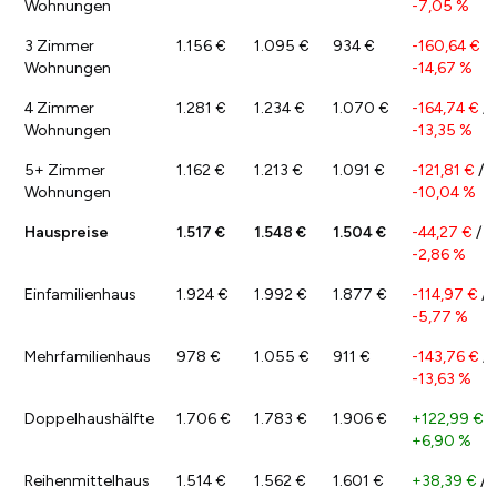
Wohnungen
-7,05 %
3 Zimmer
1.156 €
1.095 €
934 €
-160,64 €
/
Wohnungen
-14,67 %
4 Zimmer
1.281 €
1.234 €
1.070 €
-164,74 €
/
Wohnungen
-13,35 %
5+ Zimmer
1.162 €
1.213 €
1.091 €
-121,81 €
/
Wohnungen
-10,04 %
Hauspreise
1.517 €
1.548 €
1.504 €
-44,27 €
/
-2,86 %
Einfamilienhaus
1.924 €
1.992 €
1.877 €
-114,97 €
/
-5,77 %
Mehrfamilienhaus
978 €
1.055 €
911 €
-143,76 €
/
-13,63 %
Doppelhaushälfte
1.706 €
1.783 €
1.906 €
+122,99 €
/
+6,90 %
Reihenmittelhaus
1.514 €
1.562 €
1.601 €
+38,39 €
/