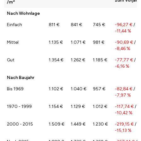
zum Vorjahr
2
/m
Nach Wohnlage
Einfach
811 €
841 €
745 €
-96,27 €
/
-11,44 %
Mittel
1.135 €
1.071 €
981 €
-90,69 €
/
-8,46 %
Gut
1.354 €
1.262 €
1.185 €
-77,77 €
/
-6,16 %
Nach Baujahr
Bis 1969
1.102 €
1.040 €
957 €
-82,84 €
/
-7,97 %
1970 - 1999
1.154 €
1.129 €
1.012 €
-117,74 €
/
-10,42 %
2000 - 2015
1.509 €
1.449 €
1.230 €
-219,15 €
/
-15,13 %