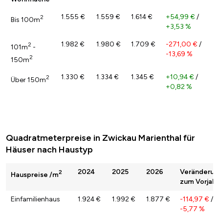
1.555 €
1.559 €
1.614 €
+54,99 €
/
2
Bis 100m
+3,53 %
1.982 €
1.980 €
1.709 €
-271,00 €
/
2
101m
-
-13,69 %
2
150m
1.330 €
1.334 €
1.345 €
+10,94 €
/
2
Über 150m
+0,82 %
Quadratmeterpreise in Zwickau Marienthal für
Häuser nach Haustyp
2024
2025
2026
Veränderun
2
Hauspreise /m
zum Vorjahr
Einfamilienhaus
1.924 €
1.992 €
1.877 €
-114,97 €
/
-5,77 %