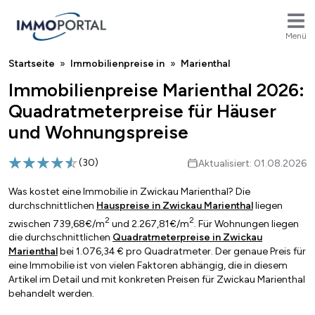
Menü
Breadcrumb
Startseite
Immobilienpreise in
Marienthal
Immobilienpreise Marienthal 2026:
Quadratmeterpreise für Häuser
und Wohnungspreise
(
30
)
Aktualisiert: 01.08.2026
Was kostet eine Immobilie in Zwickau Marienthal? Die
durchschnittlichen
Hauspreise in Zwickau Marienthal
liegen
2
2
zwischen 739,68€/m
und 2.267,81€/m
. Für Wohnungen liegen
die durchschnittlichen
Quadratmeterpreise in Zwickau
Marienthal
bei 1.076,34 € pro Quadratmeter. Der genaue Preis für
eine Immobilie ist von vielen Faktoren abhängig, die in diesem
Artikel im Detail und mit konkreten Preisen für Zwickau Marienthal
behandelt werden.