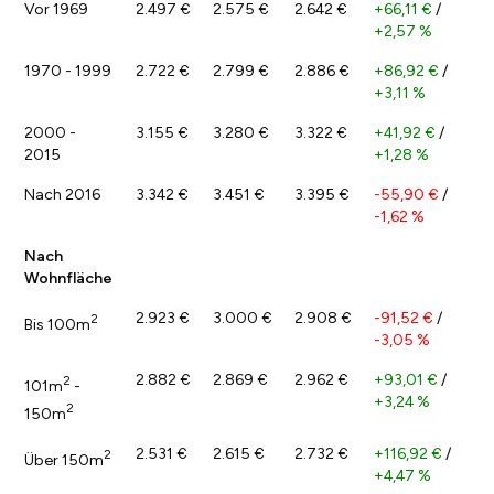
Vor 1969
2.497 €
2.575 €
2.642 €
+66,11 €
/
+2,57 %
1970 - 1999
2.722 €
2.799 €
2.886 €
+86,92 €
/
+3,11 %
2000 -
3.155 €
3.280 €
3.322 €
+41,92 €
/
2015
+1,28 %
Nach 2016
3.342 €
3.451 €
3.395 €
-55,90 €
/
-1,62 %
Nach
Wohnfläche
2.923 €
3.000 €
2.908 €
-91,52 €
/
2
Bis 100m
-3,05 %
2.882 €
2.869 €
2.962 €
+93,01 €
/
2
101m
-
+3,24 %
2
150m
2.531 €
2.615 €
2.732 €
+116,92 €
/
2
Über 150m
+4,47 %