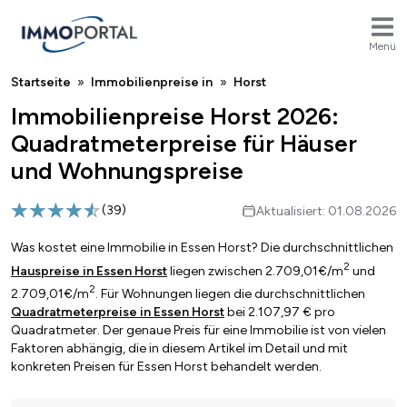
Menü
Breadcrumb
Startseite
Immobilienpreise in
Horst
Immobilienpreise Horst 2026:
Quadratmeterpreise für Häuser
und Wohnungspreise
(
39
)
Aktualisiert: 01.08.2026
Was kostet eine Immobilie in Essen Horst? Die durchschnittlichen
2
Hauspreise in Essen Horst
liegen zwischen 2.709,01€/m
und
2
2.709,01€/m
. Für Wohnungen liegen die durchschnittlichen
Quadratmeterpreise in Essen Horst
bei 2.107,97 € pro
Quadratmeter. Der genaue Preis für eine Immobilie ist von vielen
Faktoren abhängig, die in diesem Artikel im Detail und mit
konkreten Preisen für Essen Horst behandelt werden.