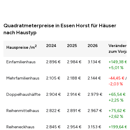
Quadratmeterpreise in Essen Horst für Häuser
nach Haustyp
2024
2025
2026
Veränderu
2
Hauspreise /m
zum Vorjah
Einfamilienhaus
2.896 €
2.984 €
3.134 €
+149,38 €
/
+5,01 %
Mehrfamilienhaus
2.105 €
2.188 €
2.144 €
-44,45 €
/
-2,03 %
Doppelhaushälfte
2.904 €
2.914 €
2.979 €
+65,54 €
/
+2,25 %
Reihenmittelhaus
2.822 €
2.891 €
2.967 €
+75,62 €
/
+2,62 %
Reiheneckhaus
2.845 €
2.954 €
3.153 €
+199,64 €
/