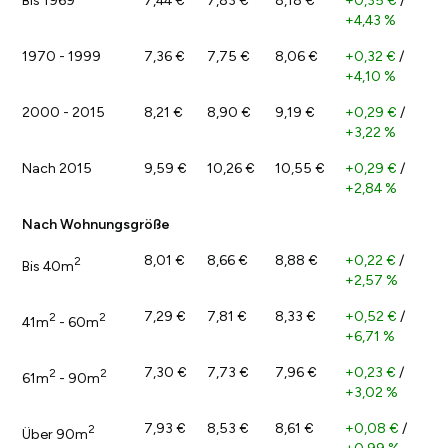
Bis 1969
7,44 €
7,83 €
8,18 €
+0,35 €
/
+4,43 %
1970 - 1999
7,36 €
7,75 €
8,06 €
+0,32 €
/
+4,10 %
2000 - 2015
8,21 €
8,90 €
9,19 €
+0,29 €
/
+3,22 %
Nach 2015
9,59 €
10,26 €
10,55 €
+0,29 €
/
+2,84 %
Nach Wohnungsgröße
8,01 €
8,66 €
8,88 €
+0,22 €
/
2
Bis 40m
+2,57 %
7,29 €
7,81 €
8,33 €
+0,52 €
/
2
2
41m
- 60m
+6,71 %
7,30 €
7,73 €
7,96 €
+0,23 €
/
2
2
61m
- 90m
+3,02 %
7,93 €
8,53 €
8,61 €
+0,08 €
/
2
Über 90m