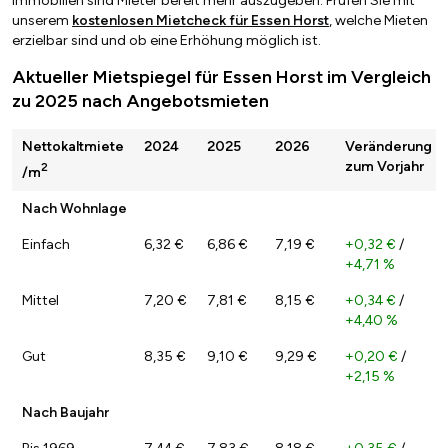
Immobilien sind Mieter bereit mehr auszugeben. Prüfen Sie mit
unserem
kostenlosen Mietcheck für Essen Horst
, welche Mieten
erzielbar sind und ob eine Erhöhung möglich ist.
Aktueller Mietspiegel für Essen Horst im Vergleich
zu 2025 nach Angebotsmieten
Nettokaltmiete
2024
2025
2026
Veränderung
zum Vorjahr
2
/m
Nach Wohnlage
Einfach
6,32 €
6,86 €
7,19 €
+0,32 €
/
+4,71 %
Mittel
7,20 €
7,81 €
8,15 €
+0,34 €
/
+4,40 %
Gut
8,35 €
9,10 €
9,29 €
+0,20 €
/
+2,15 %
Nach Baujahr