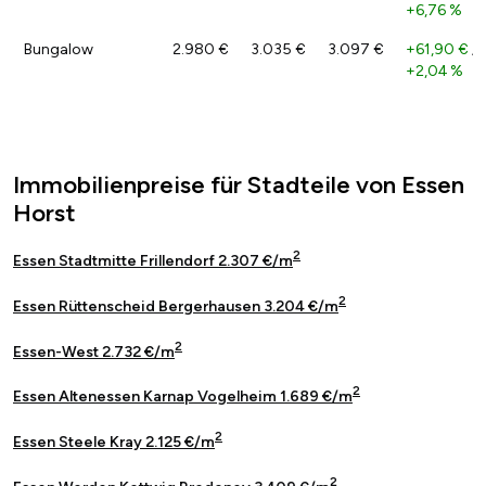
+6,76 %
Bungalow
2.980 €
3.035 €
3.097 €
+61,90 €
/
+2,04 %
Immobilienpreise für Stadteile von Essen
Horst
2
Essen Stadtmitte Frillendorf 2.307 €/m
2
Essen Rüttenscheid Bergerhausen 3.204 €/m
2
Essen-West 2.732 €/m
2
Essen Altenessen Karnap Vogelheim 1.689 €/m
2
Essen Steele Kray 2.125 €/m
2