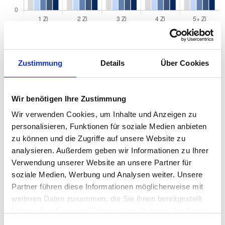
Quadratmeterpreise in Essen Horst für
Zustimmung
Details
Über Cookies
Wohnungen nach Wohnungstyp
2024
2025
2026
Verän
Wir benötigen Ihre Zustimmung
2
Wohnungspreise /m
zum Vo
Wir verwenden Cookies, um Inhalte und Anzeigen zu
Sonstige
2.132 €
2.308 €
2.325 €
+16,26
personalisieren, Funktionen für soziale Medien anbieten
+0,70
zu können und die Zugriffe auf unsere Website zu
analysieren. Außerdem geben wir Informationen zu Ihrer
Erdgeschosswohnung
2.021 €
2.188 €
2.196 €
+7,92 
Verwendung unserer Website an unsere Partner für
+0,36 
soziale Medien, Werbung und Analysen weiter. Unsere
Souterrain
1.717 €
1.990 €
2.025 €
+35,33
Partner führen diese Informationen möglicherweise mit
+1,78 
weiteren Daten zusammen, die Sie ihnen bereitgestellt
Hochparterre
2.063 €
2.267 €
2.191 €
-76,24
haben oder die sie im Rahmen Ihrer Nutzung der Dienste
-3,36 
gesammelt haben.