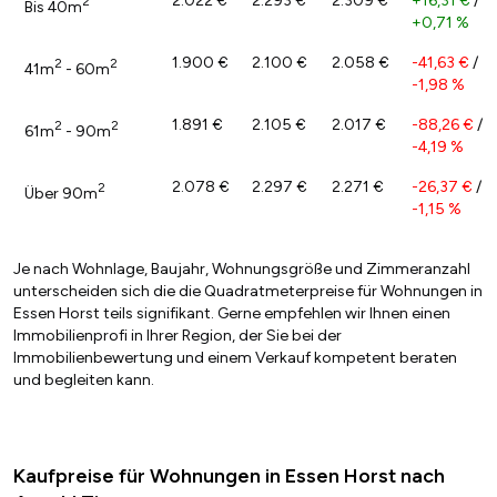
2.022 €
2.293 €
2.309 €
+16,31 €
/
2
Bis 40m
+0,71 %
1.900 €
2.100 €
2.058 €
-41,63 €
/
2
2
41m
- 60m
-1,98 %
1.891 €
2.105 €
2.017 €
-88,26 €
/
2
2
61m
- 90m
-4,19 %
2.078 €
2.297 €
2.271 €
-26,37 €
/
2
Über 90m
-1,15 %
Je nach Wohnlage, Baujahr, Wohnungsgröße und Zimmeranzahl
unterscheiden sich die die Quadratmeterpreise für Wohnungen in
Essen Horst teils signifikant. Gerne empfehlen wir Ihnen einen
Immobilienprofi in Ihrer Region, der Sie bei der
Immobilienbewertung und einem Verkauf kompetent beraten
und begleiten kann.
Kaufpreise für Wohnungen in Essen Horst nach