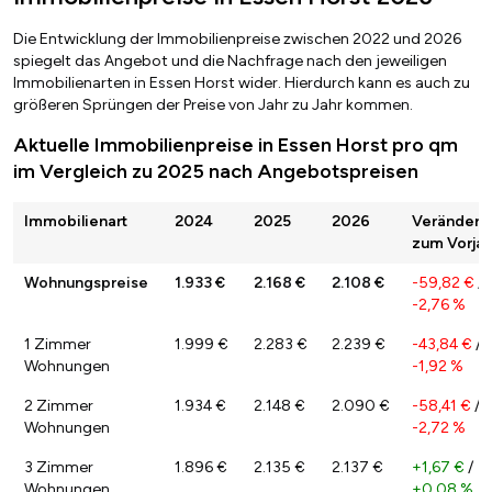
Die Entwicklung der Immobilienpreise zwischen 2022 und 2026
spiegelt das Angebot und die Nachfrage nach den jeweiligen
Immobilienarten in Essen Horst wider. Hierdurch kann es auch zu
größeren Sprüngen der Preise von Jahr zu Jahr kommen.
Aktuelle Immobilienpreise in Essen Horst pro qm
im Vergleich zu 2025 nach Angebotspreisen
Immobilienart
2024
2025
2026
Veränderu
zum Vorjah
Wohnungspreise
1.933 €
2.168 €
2.108 €
-59,82 €
/
-2,76 %
1 Zimmer
1.999 €
2.283 €
2.239 €
-43,84 €
/
Wohnungen
-1,92 %
2 Zimmer
1.934 €
2.148 €
2.090 €
-58,41 €
/
Wohnungen
-2,72 %
3 Zimmer
1.896 €
2.135 €
2.137 €
+1,67 €
/
Wohnungen
+0,08 %