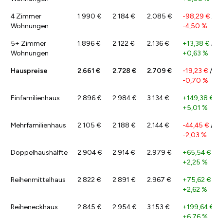
4 Zimmer
1.990 €
2.184 €
2.085 €
-98,29 €
/
Wohnungen
-4,50 %
5+ Zimmer
1.896 €
2.122 €
2.136 €
+13,38 €
/
Wohnungen
+0,63 %
Hauspreise
2.661 €
2.728 €
2.709 €
-19,23 €
/
-0,70 %
Einfamilienhaus
2.896 €
2.984 €
3.134 €
+149,38 €
/
+5,01 %
Mehrfamilienhaus
2.105 €
2.188 €
2.144 €
-44,45 €
/
-2,03 %
Doppelhaushälfte
2.904 €
2.914 €
2.979 €
+65,54 €
/
+2,25 %
Reihenmittelhaus
2.822 €
2.891 €
2.967 €
+75,62 €
/
+2,62 %
Reiheneckhaus
2.845 €
2.954 €
3.153 €
+199,64 €
/
+6,76 %