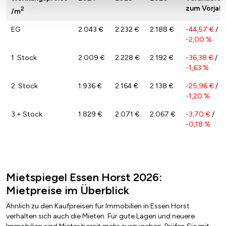
zum Vorjahr
2
/m
EG
2.043 €
2.232 €
2.188 €
-44,57 €
/
-2,00 %
1. Stock
2.009 €
2.228 €
2.192 €
-36,38 €
/
-1,63 %
2. Stock
1.936 €
2.164 €
2.138 €
-25,96 €
/
-1,20 %
3.+ Stock
1.829 €
2.071 €
2.067 €
-3,70 €
/
-0,18 %
Mietspiegel Essen Horst 2026:
Mietpreise im Überblick
Ähnlich zu den Kaufpreisen für Immobilien in Essen Horst
verhalten sich auch die Mieten. Für gute Lagen und neuere