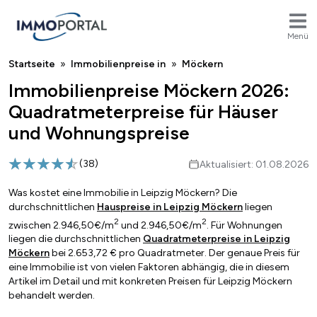
Menü
Breadcrumb
Startseite
Immobilienpreise in
Möckern
Immobilienpreise Möckern 2026:
Quadratmeterpreise für Häuser
und Wohnungspreise
(
38
)
Aktualisiert: 01.08.2026
Was kostet eine Immobilie in Leipzig Möckern? Die
durchschnittlichen
Hauspreise in Leipzig Möckern
liegen
2
2
zwischen 2.946,50€/m
und 2.946,50€/m
. Für Wohnungen
liegen die durchschnittlichen
Quadratmeterpreise in Leipzig
Möckern
bei 2.653,72 € pro Quadratmeter. Der genaue Preis für
eine Immobilie ist von vielen Faktoren abhängig, die in diesem
Artikel im Detail und mit konkreten Preisen für Leipzig Möckern
behandelt werden.