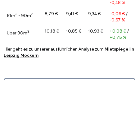
-0,48 %
8,79 €
9,41 €
9,34 €
-0,06 €
/
2
2
61m
- 90m
-0,67 %
10,18 €
10,85 €
10,93 €
+0,08 €
/
2
Über 90m
+0,75 %
Hier geht es zu unserer ausführlichen Analyse zum
Mietspiegel in
Leipzig Möckern