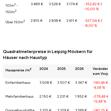
3.489 €
3.526 €
3.174 €
-352,82 €
/
2
101m
-
-10,00 %
2
150m
2.815 €
2.838 €
2.611 €
-227,04 €
/
2
Über 150m
-8,00 %
Quadratmeterpreise in Leipzig Möckern für
Häuser nach Haustyp
2024
2025
2026
Veränderu
2
Hauspreise /m
zum Vorjah
Einfamilienhaus
3.508 €
3.507 €
3.347 €
-160,46 €
/
-4,58 %
Mehrfamilienhaus
2.150 €
2.231 €
1.952 €
-278,48 €
/
-12,48 %
Doppelhaushälfte
3.325 €
3.329 €
3.189 €
-140,25 €
/