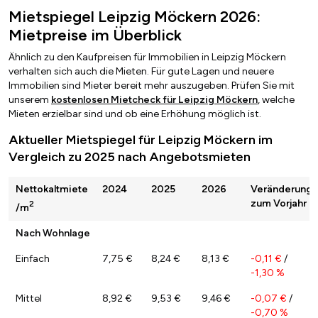
Mietspiegel Leipzig Möckern 2026:
Mietpreise im Überblick
Ähnlich zu den Kaufpreisen für Immobilien in Leipzig Möckern
verhalten sich auch die Mieten. Für gute Lagen und neuere
Immobilien sind Mieter bereit mehr auszugeben. Prüfen Sie mit
unserem
kostenlosen Mietcheck für Leipzig Möckern
, welche
Mieten erzielbar sind und ob eine Erhöhung möglich ist.
Aktueller Mietspiegel für Leipzig Möckern im
Vergleich zu 2025 nach Angebotsmieten
Nettokaltmiete
2024
2025
2026
Veränderung
zum Vorjahr
2
/m
Nach Wohnlage
Einfach
7,75 €
8,24 €
8,13 €
-0,11 €
/
-1,30 %
Mittel
8,92 €
9,53 €
9,46 €
-0,07 €
/
-0,70 %