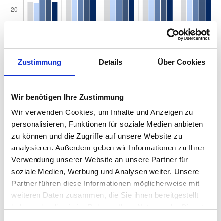
Zustimmung
Details
Über Cookies
Quadratmeterpreise in Leipzig Möckern für
Wohnungen nach Wohnungstyp
Wir benötigen Ihre Zustimmung
Wir verwenden Cookies, um Inhalte und Anzeigen zu
2024
2025
2026
Verän
2
Wohnungspreise /m
personalisieren, Funktionen für soziale Medien anbieten
zum Vo
zu können und die Zugriffe auf unsere Website zu
Sonstige
2.650 €
2.787 €
2.788 €
+0,64 
analysieren. Außerdem geben wir Informationen zu Ihrer
+0,02
Verwendung unserer Website an unsere Partner für
Erdgeschosswohnung
2.559 €
2.679 €
2.601 €
-78,52
soziale Medien, Werbung und Analysen weiter. Unsere
-2,93 
Partner führen diese Informationen möglicherweise mit
weiteren Daten zusammen, die Sie ihnen bereitgestellt
Souterrain
2.184 €
2.425 €
2.448 €
+22,56
haben oder die sie im Rahmen Ihrer Nutzung der Dienste
+0,93 
gesammelt haben.