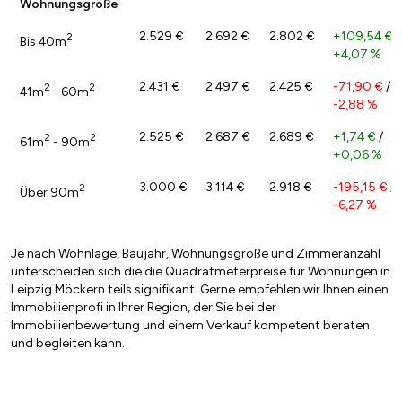
Wohnungsgröße
2.529 €
2.692 €
2.802 €
+109,54 €
/
2
Bis 40m
+4,07 %
2.431 €
2.497 €
2.425 €
-71,90 €
/
2
2
41m
- 60m
-2,88 %
2.525 €
2.687 €
2.689 €
+1,74 €
/
2
2
61m
- 90m
+0,06 %
3.000 €
3.114 €
2.918 €
-195,15 €
/
2
Über 90m
-6,27 %
Je nach Wohnlage, Baujahr, Wohnungsgröße und Zimmeranzahl
unterscheiden sich die die Quadratmeterpreise für Wohnungen in
Leipzig Möckern teils signifikant. Gerne empfehlen wir Ihnen einen
Immobilienprofi in Ihrer Region, der Sie bei der
Immobilienbewertung und einem Verkauf kompetent beraten
und begleiten kann.