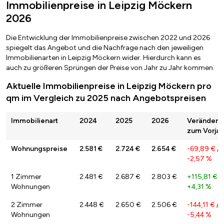
Immobilienpreise in Leipzig Möckern
2026
Die Entwicklung der Immobilienpreise zwischen 2022 und 2026
spiegelt das Angebot und die Nachfrage nach den jeweiligen
Immobilienarten in Leipzig Möckern wider. Hierdurch kann es
auch zu größeren Sprüngen der Preise von Jahr zu Jahr kommen.
Aktuelle Immobilienpreise in Leipzig Möckern pro
qm im Vergleich zu 2025 nach Angebotspreisen
Immobilienart
2024
2025
2026
Veränderu
zum Vorjah
Wohnungspreise
2.581 €
2.724 €
2.654 €
-69,89 €
/
-2,57 %
1 Zimmer
2.481 €
2.687 €
2.803 €
+115,81 €
/
Wohnungen
+4,31 %
2 Zimmer
2.448 €
2.650 €
2.506 €
-144,11 €
/
Wohnungen
-5,44 %