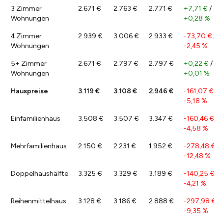
3 Zimmer
2.671 €
2.763 €
2.771 €
+7,71 €
/
Wohnungen
+0,28 %
4 Zimmer
2.939 €
3.006 €
2.933 €
-73,70 €
/
Wohnungen
-2,45 %
5+ Zimmer
2.671 €
2.797 €
2.797 €
+0,22 €
/
Wohnungen
+0,01 %
Hauspreise
3.119 €
3.108 €
2.946 €
-161,07 €
/
-5,18 %
Einfamilienhaus
3.508 €
3.507 €
3.347 €
-160,46 €
/
-4,58 %
Mehrfamilienhaus
2.150 €
2.231 €
1.952 €
-278,48 €
/
-12,48 %
Doppelhaushälfte
3.325 €
3.329 €
3.189 €
-140,25 €
/
-4,21 %
Reihenmittelhaus
3.128 €
3.186 €
2.888 €
-297,98 €
/
-9,35 %