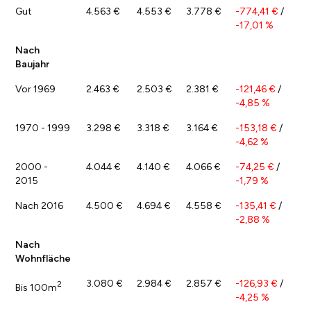
Gut
4.563 €
4.553 €
3.778 €
-774,41 €
/
-17,01 %
Nach
Baujahr
Vor 1969
2.463 €
2.503 €
2.381 €
-121,46 €
/
-4,85 %
1970 - 1999
3.298 €
3.318 €
3.164 €
-153,18 €
/
-4,62 %
2000 -
4.044 €
4.140 €
4.066 €
-74,25 €
/
2015
-1,79 %
Nach 2016
4.500 €
4.694 €
4.558 €
-135,41 €
/
-2,88 %
Nach
Wohnfläche
3.080 €
2.984 €
2.857 €
-126,93 €
/
2
Bis 100m
-4,25 %