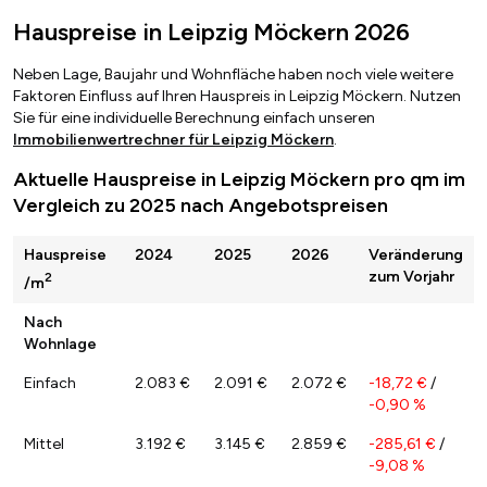
Hauspreise in Leipzig Möckern 2026
Neben Lage, Baujahr und Wohnfläche haben noch viele weitere
Faktoren Einfluss auf Ihren Hauspreis in Leipzig Möckern. Nutzen
Sie für eine individuelle Berechnung einfach unseren
Immobilienwertrechner für Leipzig Möckern
.
Aktuelle Hauspreise in Leipzig Möckern pro qm im
Vergleich zu 2025 nach Angebotspreisen
Hauspreise
2024
2025
2026
Veränderung
zum Vorjahr
2
/m
Nach
Wohnlage
Einfach
2.083 €
2.091 €
2.072 €
-18,72 €
/
-0,90 %
Mittel
3.192 €
3.145 €
2.859 €
-285,61 €
/
-9,08 %