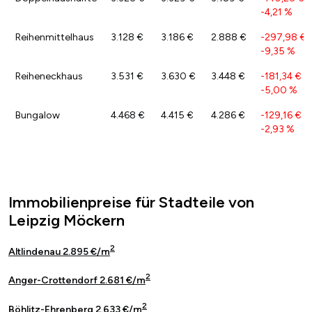
-4,21 %
Reihenmittelhaus
3.128 €
3.186 €
2.888 €
-297,98 €
/
-9,35 %
Reiheneckhaus
3.531 €
3.630 €
3.448 €
-181,34 €
/
-5,00 %
Bungalow
4.468 €
4.415 €
4.286 €
-129,16 €
/
-2,93 %
Immobilienpreise für Stadteile von
Leipzig Möckern
2
Altlindenau 2.895 €/m
2
Anger-Crottendorf 2.681 €/m
2
Böhlitz-Ehrenberg 2.633 €/m