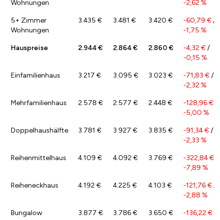
Wohnungen
-2,62 %
5+ Zimmer
3.435 €
3.481 €
3.420 €
-60,79 €
/
Wohnungen
-1,75 %
Hauspreise
2.944 €
2.864 €
2.860 €
-4,32 €
/
-0,15 %
Einfamilienhaus
3.217 €
3.095 €
3.023 €
-71,83 €
/
-2,32 %
Mehrfamilienhaus
2.578 €
2.577 €
2.448 €
-128,96 €
/
-5,00 %
Doppelhaushälfte
3.781 €
3.927 €
3.835 €
-91,34 €
/
-2,33 %
Reihenmittelhaus
4.109 €
4.092 €
3.769 €
-322,84 €
/
-7,89 %
Reiheneckhaus
4.192 €
4.225 €
4.103 €
-121,76 €
/
-2,88 %
Bungalow
3.877 €
3.786 €
3.650 €
-136,22 €
/