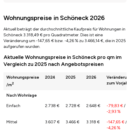
Wohnungspreise in Schöneck 2026
Aktuell beträgt der durchschnittliche Kaufpreis für Wohnungen in
Schöneck 3.318,49 € pro Quadratmeter. Dies ist eine
Veränderung um -147,65 € bzw. -4,26 % zu 3.466,14 €, die in 2025
aufgerufen wurden.
Aktuelle Wohnungspreise in Schöneck pro qm im
Vergleich zu 2025 nach Angebotspreisen
Wohnungspreise
2024
2025
2026
Veränderun
zum Vorjahr
2
/m
Nach Wohnlage
Einfach
2.738 €
2.728 €
2.648 €
-79,83 €
/
-2,93 %
Mittel
3.607 €
3.466 €
3.318 €
-147,65 €
/
-4,26 %