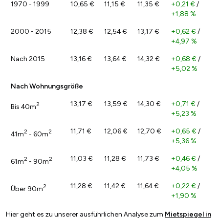
1970 - 1999
10,65 €
11,15 €
11,35 €
+0,21 €
/
+1,88 %
2000 - 2015
12,38 €
12,54 €
13,17 €
+0,62 €
/
+4,97 %
Nach 2015
13,16 €
13,64 €
14,32 €
+0,68 €
/
+5,02 %
Nach Wohnungsgröße
13,17 €
13,59 €
14,30 €
+0,71 €
/
2
Bis 40m
+5,23 %
11,71 €
12,06 €
12,70 €
+0,65 €
/
2
2
41m
- 60m
+5,36 %
11,03 €
11,28 €
11,73 €
+0,46 €
/
2
2
61m
- 90m
+4,05 %
11,28 €
11,42 €
11,64 €
+0,22 €
/
2
Über 90m
+1,90 %
Hier geht es zu unserer ausführlichen Analyse zum
Mietspiegel in