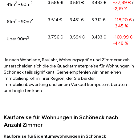
3.585 €
3.561 €
3.483 €
-77,89 €
/
2
2
41m
- 60m
-2,19 %
3.514 €
3.431 €
3.312 €
-118,20 €
/
2
2
61m
- 90m
-3,45 %
3.756 €
3.594 €
3.433 €
-160,99 €
/
2
Über 90m
-4,48 %
Je nach Wohnlage, Baujahr, Wohnungsgröße und Zimmeranzahl
unterscheiden sich die die Quadratmeterpreise für Wohnungen in
Schöneck teils signifikant. Gerne empfehlen wir Ihnen einen
Immobilienprofi in Ihrer Region, der Sie bei der
Immobilienbewertung und einem Verkauf kompetent beraten
und begleiten kann.
Kaufpreise für Wohnungen in Schöneck nach
Anzahl Zimmer
Kaufpreise für Eigentumswohnungen in Schöneck