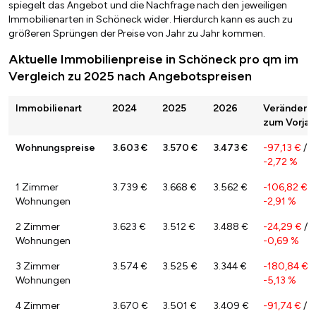
spiegelt das Angebot und die Nachfrage nach den jeweiligen
Immobilienarten in Schöneck wider. Hierdurch kann es auch zu
größeren Sprüngen der Preise von Jahr zu Jahr kommen.
Aktuelle Immobilienpreise in Schöneck pro qm im
Vergleich zu 2025 nach Angebotspreisen
Immobilienart
2024
2025
2026
Veränderu
zum Vorjah
Wohnungspreise
3.603 €
3.570 €
3.473 €
-97,13 €
/
-2,72 %
1 Zimmer
3.739 €
3.668 €
3.562 €
-106,82 €
/
Wohnungen
-2,91 %
2 Zimmer
3.623 €
3.512 €
3.488 €
-24,29 €
/
Wohnungen
-0,69 %
3 Zimmer
3.574 €
3.525 €
3.344 €
-180,84 €
/
Wohnungen
-5,13 %
4 Zimmer
3.670 €
3.501 €
3.409 €
-91,74 €
/