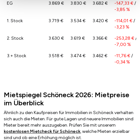
EG
3.869 €
3.830 €
3.682 €
-147,33 €
/
-3,85 %
1. Stock
3.719 €
3.534 €
3.420 €
-114,01 €
/
-3,23 %
2. Stock
3.630 €
3.619 €
3.366 €
-253,28 €
/
-7,00 %
3.+ Stock
3.518 €
3.474 €
3.462 €
-11,76 €
/
-0,34 %
Mietspiegel Schöneck 2026: Mietpreise
im Überblick
Ähnlich zu den Kaufpreisen für Immobilien in Schöneck verhalten
sich auch die Mieten. Für gute Lagen und neuere Immobilien sind
Mieter bereit mehr auszugeben. Prüfen Sie mit unserem
kostenlosen Mietcheck für Schöneck
, welche Mieten erzielbar
sind und ob eine Erhöhung möglich ist.