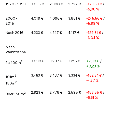
1970 - 1999
3.035 €
2.900 €
2.727 €
-173,53 €
/
-5,98 %
2000 -
4.019 €
4.096 €
3.851 €
-245,56 €
/
2015
-5,99 %
Nach 2016
4.233 €
4.247 €
4.117 €
-129,31 €
/
-3,04 %
Nach
Wohnfläche
3.090 €
3.207 €
3.215 €
+7,30 €
/
2
Bis 100m
+0,23 %
3.463 €
3.487 €
3.334 €
-152,34 €
/
2
101m
-
-4,37 %
2
150m
2.923 €
2.778 €
2.595 €
-183,55 €
/
2
Über 150m
-6,61 %