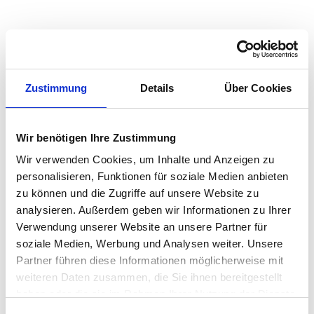
Quadratmeterpreise in Schöneck für Wohnungen
nach Wohnungstyp
Zustimmung
Details
Über Cookies
2024
2025
2026
Verän
2
Wohnungspreise /m
zum Vo
Wir benötigen Ihre Zustimmung
Sonstige
3.854 €
3.879 €
3.659 €
-219,9
-5,67 
Wir verwenden Cookies, um Inhalte und Anzeigen zu
personalisieren, Funktionen für soziale Medien anbieten
Erdgeschosswohnung
3.836 €
3.734 €
3.546 €
-187,7
zu können und die Zugriffe auf unsere Website zu
-5,03 
analysieren. Außerdem geben wir Informationen zu Ihrer
Souterrain
2.953 €
3.032 €
3.242 €
+210,3
Verwendung unserer Website an unsere Partner für
+6,94 
soziale Medien, Werbung und Analysen weiter. Unsere
Hochparterre
3.677 €
3.673 €
3.500 €
-172,5
Partner führen diese Informationen möglicherweise mit
-4,70 
weiteren Daten zusammen, die Sie ihnen bereitgestellt
haben oder die sie im Rahmen Ihrer Nutzung der Dienste
Etagenwohnung
3.621 €
3.438 €
3.332 €
-105,8
gesammelt haben.
-3,08 