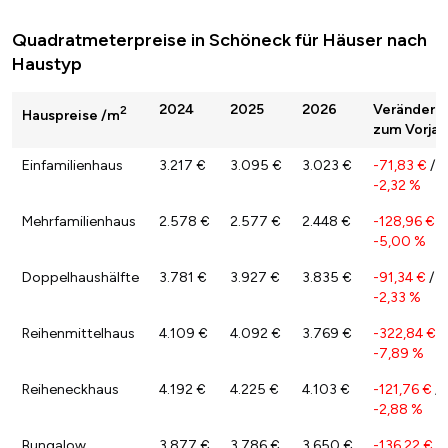
Quadratmeterpreise in Schöneck für Häuser nach
Haustyp
2024
2025
2026
Veränderu
2
Hauspreise /m
zum Vorjah
Einfamilienhaus
3.217 €
3.095 €
3.023 €
-71,83 €
/
-2,32 %
Mehrfamilienhaus
2.578 €
2.577 €
2.448 €
-128,96 €
/
-5,00 %
Doppelhaushälfte
3.781 €
3.927 €
3.835 €
-91,34 €
/
-2,33 %
Reihenmittelhaus
4.109 €
4.092 €
3.769 €
-322,84 €
/
-7,89 %
Reiheneckhaus
4.192 €
4.225 €
4.103 €
-121,76 €
/
-2,88 %
Bungalow
3.877 €
3.786 €
3.650 €
-136,22 €
/