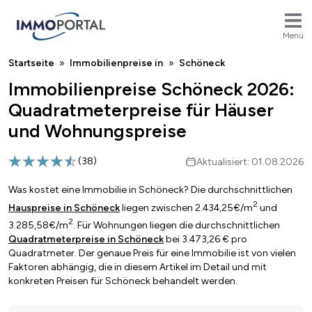
Menü
Breadcrumb
Startseite
Immobilienpreise in
Schöneck
Immobilienpreise Schöneck 2026:
Quadratmeterpreise für Häuser
und Wohnungspreise
(
38
)
Aktualisiert: 01.08.2026
Was kostet eine Immobilie in Schöneck? Die durchschnittlichen
2
Hauspreise in Schöneck
liegen zwischen 2.434,25€/m
und
2
3.285,58€/m
. Für Wohnungen liegen die durchschnittlichen
Quadratmeterpreise in Schöneck
bei 3.473,26 € pro
Quadratmeter. Der genaue Preis für eine Immobilie ist von vielen
Faktoren abhängig, die in diesem Artikel im Detail und mit
konkreten Preisen für Schöneck behandelt werden.