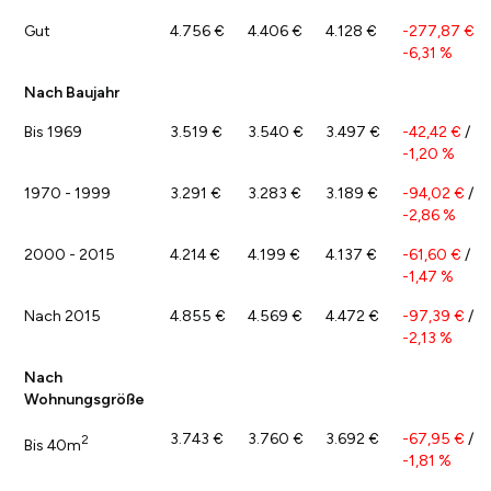
Gut
4.756 €
4.406 €
4.128 €
-277,87 €
/
-6,31 %
Nach Baujahr
Bis 1969
3.519 €
3.540 €
3.497 €
-42,42 €
/
-1,20 %
1970 - 1999
3.291 €
3.283 €
3.189 €
-94,02 €
/
-2,86 %
2000 - 2015
4.214 €
4.199 €
4.137 €
-61,60 €
/
-1,47 %
Nach 2015
4.855 €
4.569 €
4.472 €
-97,39 €
/
-2,13 %
Nach
Wohnungsgröße
3.743 €
3.760 €
3.692 €
-67,95 €
/
2
Bis 40m
-1,81 %