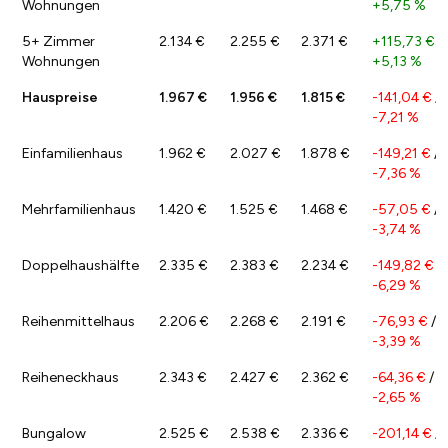
Wohnungen
+5,75 %
5+ Zimmer
2.134 €
2.255 €
2.371 €
+115,73 €
/
Wohnungen
+5,13 %
Hauspreise
1.967 €
1.956 €
1.815 €
-141,04 €
/
-7,21 %
Einfamilienhaus
1.962 €
2.027 €
1.878 €
-149,21 €
/
-7,36 %
Mehrfamilienhaus
1.420 €
1.525 €
1.468 €
-57,05 €
/
-3,74 %
Doppelhaushälfte
2.335 €
2.383 €
2.234 €
-149,82 €
/
-6,29 %
Reihenmittelhaus
2.206 €
2.268 €
2.191 €
-76,93 €
/
-3,39 %
Reiheneckhaus
2.343 €
2.427 €
2.362 €
-64,36 €
/
-2,65 %
Bungalow
2.525 €
2.538 €
2.336 €
-201,14 €
/