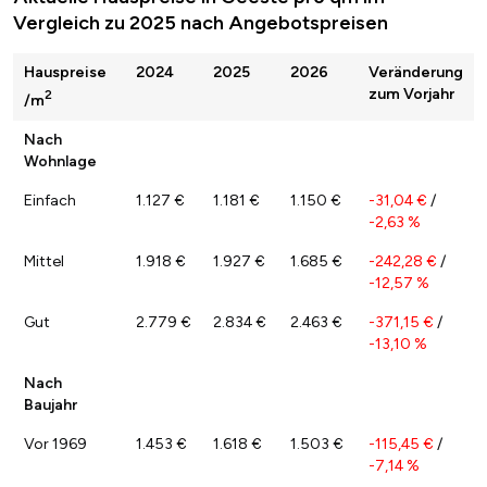
Vergleich zu 2025 nach Angebotspreisen
Hauspreise
2024
2025
2026
Veränderung
zum Vorjahr
2
/m
Nach
Wohnlage
Einfach
1.127 €
1.181 €
1.150 €
-31,04 €
/
-2,63 %
Mittel
1.918 €
1.927 €
1.685 €
-242,28 €
/
-12,57 %
Gut
2.779 €
2.834 €
2.463 €
-371,15 €
/
-13,10 %
Nach
Baujahr
Vor 1969
1.453 €
1.618 €
1.503 €
-115,45 €
/
-7,14 %