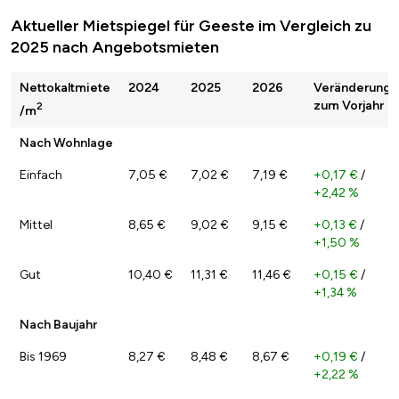
Aktueller Mietspiegel für Geeste im Vergleich zu
2025 nach Angebotsmieten
Nettokaltmiete
2024
2025
2026
Veränderung
zum Vorjahr
2
/m
Nach Wohnlage
Einfach
7,05 €
7,02 €
7,19 €
+0,17 €
/
+2,42 %
Mittel
8,65 €
9,02 €
9,15 €
+0,13 €
/
+1,50 %
Gut
10,40 €
11,31 €
11,46 €
+0,15 €
/
+1,34 %
Nach Baujahr
Bis 1969
8,27 €
8,48 €
8,67 €
+0,19 €
/
+2,22 %