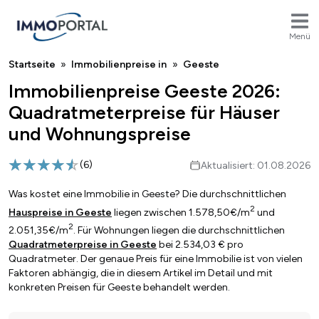
Menü
Breadcrumb
Startseite
Immobilienpreise in
Geeste
Immobilienpreise Geeste 2026:
Quadratmeterpreise für Häuser
und Wohnungspreise
(
6
)
Aktualisiert: 01.08.2026
Was kostet eine Immobilie in Geeste? Die durchschnittlichen
2
Hauspreise in Geeste
liegen zwischen 1.578,50€/m
und
2
2.051,35€/m
. Für Wohnungen liegen die durchschnittlichen
Quadratmeterpreise in Geeste
bei 2.534,03 € pro
Quadratmeter. Der genaue Preis für eine Immobilie ist von vielen
Faktoren abhängig, die in diesem Artikel im Detail und mit
konkreten Preisen für Geeste behandelt werden.