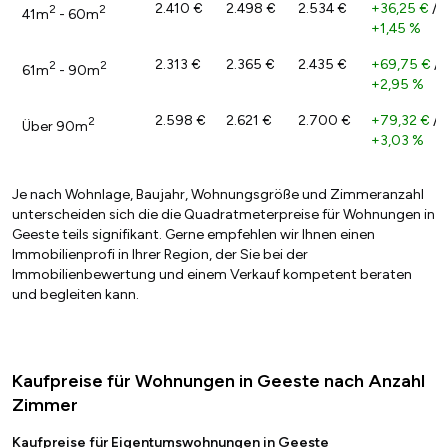
2.410 €
2.498 €
2.534 €
+36,25 €
/
2
2
41m
- 60m
+1,45 %
2.313 €
2.365 €
2.435 €
+69,75 €
/
2
2
61m
- 90m
+2,95 %
2.598 €
2.621 €
2.700 €
+79,32 €
/
2
Über 90m
+3,03 %
Je nach Wohnlage, Baujahr, Wohnungsgröße und Zimmeranzahl
unterscheiden sich die die Quadratmeterpreise für Wohnungen in
Geeste teils signifikant. Gerne empfehlen wir Ihnen einen
Immobilienprofi in Ihrer Region, der Sie bei der
Immobilienbewertung und einem Verkauf kompetent beraten
und begleiten kann.
Kaufpreise für Wohnungen in Geeste nach Anzahl
Zimmer
Kaufpreise für Eigentumswohnungen in Geeste