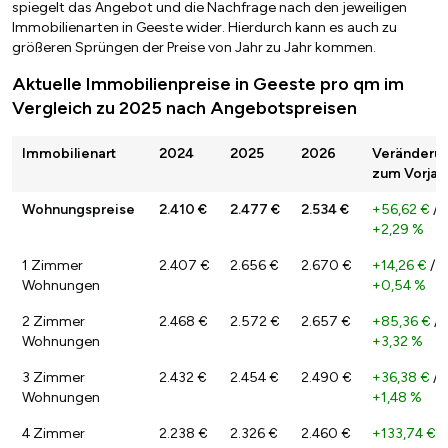
spiegelt das Angebot und die Nachfrage nach den jeweiligen
Immobilienarten in Geeste wider. Hierdurch kann es auch zu
größeren Sprüngen der Preise von Jahr zu Jahr kommen.
Aktuelle Immobilienpreise in Geeste pro qm im
Vergleich zu 2025 nach Angebotspreisen
Immobilienart
2024
2025
2026
Veränderu
zum Vorjah
Wohnungspreise
2.410 €
2.477 €
2.534 €
+56,62 €
/
+2,29 %
1 Zimmer
2.407 €
2.656 €
2.670 €
+14,26 €
/
Wohnungen
+0,54 %
2 Zimmer
2.468 €
2.572 €
2.657 €
+85,36 €
/
Wohnungen
+3,32 %
3 Zimmer
2.432 €
2.454 €
2.490 €
+36,38 €
/
Wohnungen
+1,48 %
4 Zimmer
2.238 €
2.326 €
2.460 €
+133,74 €
/