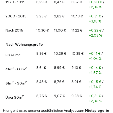
1970 - 1999
8,29 €
8,47 €
8,67 €
+0,20 €
/
+2,34 %
2000 - 2015
9,23 €
9,82 €
10,13 €
+0,31 €
/
+3,18 %
Nach 2015
10,30 €
11,00 €
11,22 €
+0,22 €
/
+2,03 %
Nach Wohnungsgröße
9,36 €
10,29 €
10,39 €
+0,11 €
/
2
Bis 40m
+1,04 %
8,61 €
8,99 €
9,13 €
+0,14 €
/
2
2
41m
- 60m
+1,57 %
8,48 €
8,76 €
8,91 €
+0,15 €
/
2
2
61m
- 90m
+1,74 %
8,76 €
9,07 €
9,28 €
+0,21 €
/
2
Über 90m
+2,30 %
Hier geht es zu unserer ausführlichen Analyse zum
Mietspiegel in