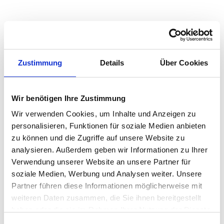
Quadratmeterpreise in Geeste für Wohnungen
nach Wohnungstyp
Zustimmung
Details
Über Cookies
2024
2025
2026
Verän
2
Wohnungspreise /m
zum Vo
Wir benötigen Ihre Zustimmung
Sonstige
2.705 €
2.616 €
2.575 €
-40,49
-1,55 
Wir verwenden Cookies, um Inhalte und Anzeigen zu
personalisieren, Funktionen für soziale Medien anbieten
Erdgeschosswohnung
2.582 €
2.659 €
2.715 €
+56,22
zu können und die Zugriffe auf unsere Website zu
+2,11 
analysieren. Außerdem geben wir Informationen zu Ihrer
Souterrain
1.998 €
2.108 €
2.240 €
+132,1
Verwendung unserer Website an unsere Partner für
+6,27 
soziale Medien, Werbung und Analysen weiter. Unsere
Hochparterre
2.335 €
2.421 €
2.490 €
+68,26
Partner führen diese Informationen möglicherweise mit
+2,82 
weiteren Daten zusammen, die Sie ihnen bereitgestellt
haben oder die sie im Rahmen Ihrer Nutzung der Dienste
Etagenwohnung
2.392 €
2.464 €
2.531 €
+66,12
gesammelt haben.
+2,68 