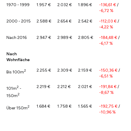
1970 - 1999
1.957 €
2.032 €
1.896 €
-136,61 €
/
-6,72 %
2000 - 2015
2.588 €
2.654 €
2.542 €
-112,03 €
/
-4,22 %
Nach 2016
2.947 €
2.989 €
2.805 €
-184,48 €
/
-6,17 %
Nach
Wohnfläche
2.255 €
2.309 €
2.159 €
-150,36 €
/
2
Bis 100m
-6,51 %
2.219 €
2.212 €
2.021 €
-191,84 €
/
2
101m
-
-8,67 %
2
150m
1.684 €
1.758 €
1.565 €
-192,75 €
/
2
Über 150m
-10,96 %