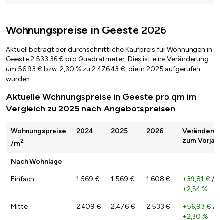
Wohnungspreise in Geeste 2026
Aktuell beträgt der durchschnittliche Kaufpreis für Wohnungen in
Geeste 2.533,36 € pro Quadratmeter. Dies ist eine Veränderung
um 56,93 € bzw. 2,30 % zu 2.476,43 €, die in 2025 aufgerufen
wurden.
Aktuelle Wohnungspreise in Geeste pro qm im
Vergleich zu 2025 nach Angebotspreisen
Wohnungspreise
2024
2025
2026
Veränderu
zum Vorjah
2
/m
Nach Wohnlage
Einfach
1.569 €
1.569 €
1.608 €
+39,81 €
/
+2,54 %
Mittel
2.409 €
2.476 €
2.533 €
+56,93 €
/
+2,30 %