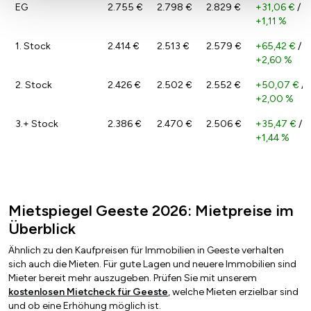
EG
2.755 €
2.798 €
2.829 €
+31,06 €
/
+1,11 %
1. Stock
2.414 €
2.513 €
2.579 €
+65,42 €
/
+2,60 %
2. Stock
2.426 €
2.502 €
2.552 €
+50,07 €
/
+2,00 %
3.+ Stock
2.386 €
2.470 €
2.506 €
+35,47 €
/
+1,44 %
Mietspiegel Geeste 2026: Mietpreise im
Überblick
Ähnlich zu den Kaufpreisen für Immobilien in Geeste verhalten
sich auch die Mieten. Für gute Lagen und neuere Immobilien sind
Mieter bereit mehr auszugeben. Prüfen Sie mit unserem
kostenlosen Mietcheck für Geeste
, welche Mieten erzielbar sind
und ob eine Erhöhung möglich ist.