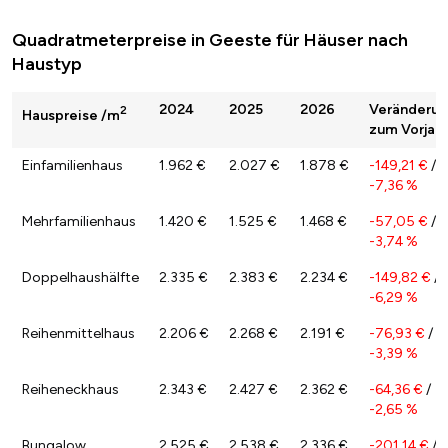
Quadratmeterpreise in Geeste für Häuser nach
Haustyp
2024
2025
2026
Veränderu
2
Hauspreise /m
zum Vorjahr
Einfamilienhaus
1.962 €
2.027 €
1.878 €
-149,21 €
/
-7,36 %
Mehrfamilienhaus
1.420 €
1.525 €
1.468 €
-57,05 €
/
-3,74 %
Doppelhaushälfte
2.335 €
2.383 €
2.234 €
-149,82 €
/
-6,29 %
Reihenmittelhaus
2.206 €
2.268 €
2.191 €
-76,93 €
/
-3,39 %
Reiheneckhaus
2.343 €
2.427 €
2.362 €
-64,36 €
/
-2,65 %
Bungalow
2.525 €
2.538 €
2.336 €
-201,14 €
/