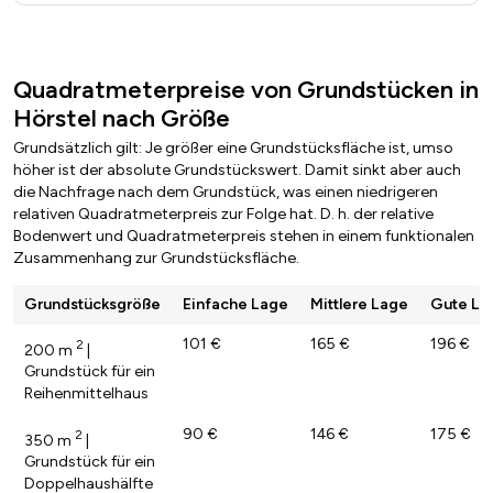
Quadratmeterpreise von Grundstücken in
Hörstel nach Größe
Grundsätzlich gilt: Je größer eine Grundstücksfläche ist, umso
höher ist der absolute Grundstückswert. Damit sinkt aber auch
die Nachfrage nach dem Grundstück, was einen niedrigeren
relativen Quadratmeterpreis zur Folge hat. D. h. der relative
Bodenwert und Quadratmeterpreis stehen in einem funktionalen
Zusammenhang zur Grundstücksfläche.
Grundstücksgröße
Einfache Lage
Mittlere Lage
Gute La
101 €
165 €
196 €
2
200 m
|
Grundstück für ein
Reihenmittelhaus
90 €
146 €
175 €
2
350 m
|
Grundstück für ein
Doppelhaushälfte