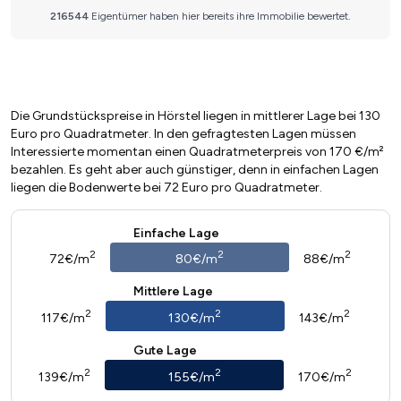
Die Grundstückspreise in Hörstel liegen in mittlerer Lage bei 130
Euro pro Quadratmeter. In den gefragtesten Lagen müssen
Interessierte momentan einen Quadratmeterpreis von 170 €/m²
bezahlen. Es geht aber auch günstiger, denn in einfachen Lagen
liegen die Bodenwerte bei 72 Euro pro Quadratmeter.
Einfache Lage
2
2
2
72€/m
80€/m
88€/m
Mittlere Lage
2
2
2
117€/m
130€/m
143€/m
Gute Lage
2
2
2
139€/m
155€/m
170€/m