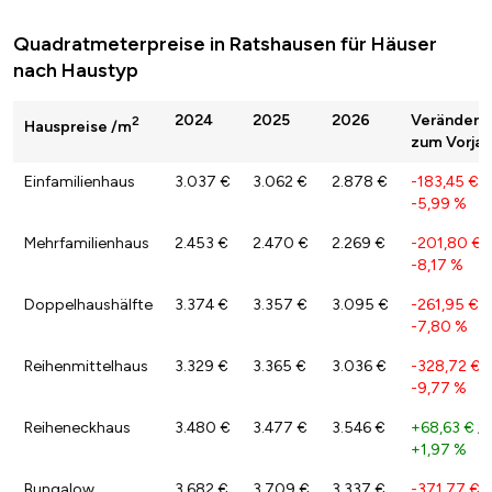
Quadratmeterpreise in Ratshausen für Häuser
nach Haustyp
2024
2025
2026
Veränderu
2
Hauspreise /m
zum Vorjah
Einfamilienhaus
3.037 €
3.062 €
2.878 €
-183,45 €
/
-5,99 %
Mehrfamilienhaus
2.453 €
2.470 €
2.269 €
-201,80 €
/
-8,17 %
Doppelhaushälfte
3.374 €
3.357 €
3.095 €
-261,95 €
/
-7,80 %
Reihenmittelhaus
3.329 €
3.365 €
3.036 €
-328,72 €
/
-9,77 %
Reiheneckhaus
3.480 €
3.477 €
3.546 €
+68,63 €
/
+1,97 %
Bungalow
3.682 €
3.709 €
3.337 €
-371,77 €
/