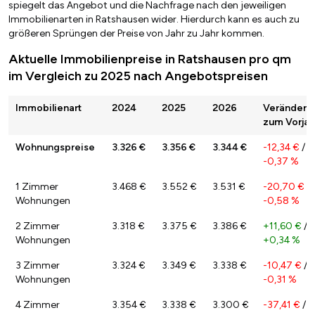
spiegelt das Angebot und die Nachfrage nach den jeweiligen
Immobilienarten in Ratshausen wider. Hierdurch kann es auch zu
größeren Sprüngen der Preise von Jahr zu Jahr kommen.
Aktuelle Immobilienpreise in Ratshausen pro qm
im Vergleich zu 2025 nach Angebotspreisen
Immobilienart
2024
2025
2026
Veränderu
zum Vorjah
Wohnungspreise
3.326 €
3.356 €
3.344 €
-12,34 €
/
-0,37 %
1 Zimmer
3.468 €
3.552 €
3.531 €
-20,70 €
/
Wohnungen
-0,58 %
2 Zimmer
3.318 €
3.375 €
3.386 €
+11,60 €
/
Wohnungen
+0,34 %
3 Zimmer
3.324 €
3.349 €
3.338 €
-10,47 €
/
Wohnungen
-0,31 %
4 Zimmer
3.354 €
3.338 €
3.300 €
-37,41 €
/