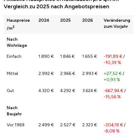
Vergleich zu 2025 nach Angebotspreisen
Hauspreise
2024
2025
2026
Veränderung
zum Vorjahr
2
/m
Nach
Wohnlage
Einfach
1.890 €
1.846 €
1.655 €
-191,89 €
/
-10,39 %
Mittel
2.992 €
2.966 €
2.993 €
+27,52 €
/
+0,93 %
Gut
4.320 €
4.292 €
3.624 €
-667,94 €
/
-15,56 %
Nach
Baujahr
Vor 1969
2.499 €
2.527 €
2.323 €
-204,18 €
/
-8,08 %