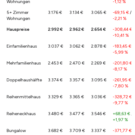
Wohnungen
-1,12 %
5+ Zimmer
3.176 €
3.134 €
3.065 €
-69,15 €
/
Wohnungen
-2,21 %
Hauspreise
2.992 €
2.962 €
2.654 €
-308,44 €
/
-10,41 %
Einfamilienhaus
3.037 €
3.062 €
2.878 €
-183,45 €
/
-5,99 %
Mehrfamilienhaus
2.453 €
2.470 €
2.269 €
-201,80 €
/
-8,17 %
Doppelhaushälfte
3.374 €
3.357 €
3.095 €
-261,95 €
/
-7,80 %
Reihenmittelhaus
3.329 €
3.365 €
3.036 €
-328,72 €
/
-9,77 %
Reiheneckhaus
3.480 €
3.477 €
3.546 €
+68,63 €
/
+1,97 %
Bungalow
3.682 €
3.709 €
3.337 €
-371,77 €
/