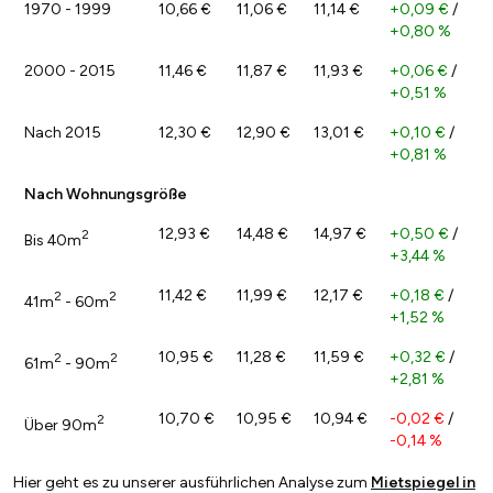
1970 - 1999
10,66 €
11,06 €
11,14 €
+0,09 €
/
+0,80 %
2000 - 2015
11,46 €
11,87 €
11,93 €
+0,06 €
/
+0,51 %
Nach 2015
12,30 €
12,90 €
13,01 €
+0,10 €
/
+0,81 %
Nach Wohnungsgröße
12,93 €
14,48 €
14,97 €
+0,50 €
/
2
Bis 40m
+3,44 %
11,42 €
11,99 €
12,17 €
+0,18 €
/
2
2
41m
- 60m
+1,52 %
10,95 €
11,28 €
11,59 €
+0,32 €
/
2
2
61m
- 90m
+2,81 %
10,70 €
10,95 €
10,94 €
-0,02 €
/
2
Über 90m
-0,14 %
Hier geht es zu unserer ausführlichen Analyse zum
Mietspiegel in