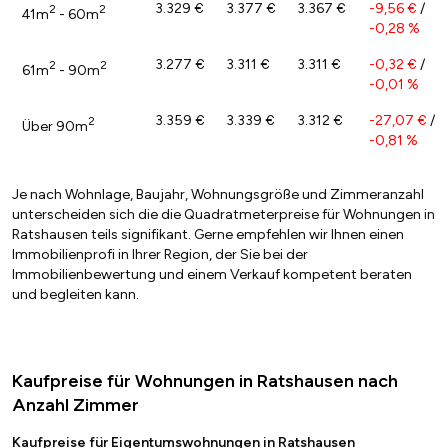
3.329 €
3.377 €
3.367 €
-9,56 €
/
2
2
41m
- 60m
-0,28 %
3.277 €
3.311 €
3.311 €
-0,32 €
/
2
2
61m
- 90m
-0,01 %
3.359 €
3.339 €
3.312 €
-27,07 €
/
2
Über 90m
-0,81 %
Je nach Wohnlage, Baujahr, Wohnungsgröße und Zimmeranzahl
unterscheiden sich die die Quadratmeterpreise für Wohnungen in
Ratshausen teils signifikant. Gerne empfehlen wir Ihnen einen
Immobilienprofi in Ihrer Region, der Sie bei der
Immobilienbewertung und einem Verkauf kompetent beraten
und begleiten kann.
Kaufpreise für Wohnungen in Ratshausen nach
Anzahl Zimmer
Kaufpreise für Eigentumswohnungen in Ratshausen