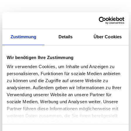
Quadratmeterpreise in Ratshausen für
Wohnungen nach Wohnungstyp
Zustimmung
Details
Über Cookies
2024
2025
2026
Veränd
2
Wohnungspreise /m
zum Vo
Wir benötigen Ihre Zustimmung
Sonstige
3.487 €
3.559 €
3.662 €
+102,8
+2,89 
Wir verwenden Cookies, um Inhalte und Anzeigen zu
personalisieren, Funktionen für soziale Medien anbieten
Erdgeschosswohnung
3.457 €
3.463 €
3.469 €
+5,46 
zu können und die Zugriffe auf unsere Website zu
+0,16 
analysieren. Außerdem geben wir Informationen zu Ihrer
Souterrain
2.886 €
3.013 €
3.082 €
+68,42
Verwendung unserer Website an unsere Partner für
+2,27 
soziale Medien, Werbung und Analysen weiter. Unsere
Hochparterre
3.296 €
3.383 €
3.411 €
+28,26
Partner führen diese Informationen möglicherweise mit
+0,84 
weiteren Daten zusammen, die Sie ihnen bereitgestellt
haben oder die sie im Rahmen Ihrer Nutzung der Dienste
Etagenwohnung
3.321 €
3.350 €
3.350 €
-0,31 €
gesammelt haben.
-0,01 