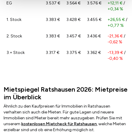
EG
3.537 €
3.564 €
3.576 €
+12,11 €
/
+0,34 %
1. Stock
3.383 €
3.428 €
3.455 €
+26,55 €
/
+0,77 %
2. Stock
3.383 €
3.457 €
3.436 €
-21,36 €
/
-0,62 %
3.+ Stock
3.317 €
3.375 €
3.362 €
-13,39 €
/
-0,40 %
Mietspiegel Ratshausen 2026: Mietpreise
im Überblick
Ähnlich zu den Kaufpreisen für Immobilien in Ratshausen
verhalten sich auch die Mieten. Für gute Lagen und neuere
Immobilien sind Mieter bereit mehr auszugeben. Prüfen Sie mit
unserem
kostenlosen Mietcheck für Ratshausen
, welche Mieten
erzielbar sind und ob eine Erhöhung möglich ist.