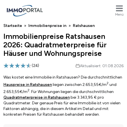
Menü
Breadcrumb
Startseite
Immobilienpreise in
Ratshausen
Immobilienpreise Ratshausen
2026: Quadratmeterpreise für
Häuser und Wohnungspreise
(
24
)
Aktualisiert: 01.08.2026
Was kostet eine Immobilie in Ratshausen? Die durchschnittlichen
2
Hauspreise in Ratshausen
liegen zwischen 2.653,55€/m
und
2
2.653,55€/m
. Für Wohnungen liegen die durchschnittlichen
Quadratmeterpreise in Ratshausen
bei 3.343,95 € pro
Quadratmeter. Der genaue Preis für eine Immobilie ist von vielen
Faktoren abhängig, die in diesem Artikel im Detail und mit
konkreten Preisen für Ratshausen behandelt werden.