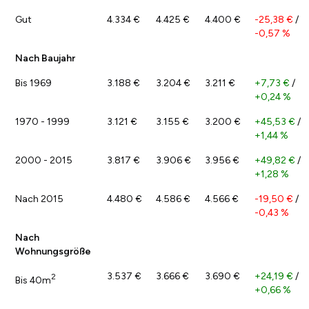
Gut
4.334 €
4.425 €
4.400 €
-25,38 €
/
-0,57 %
Nach Baujahr
Bis 1969
3.188 €
3.204 €
3.211 €
+7,73 €
/
+0,24 %
1970 - 1999
3.121 €
3.155 €
3.200 €
+45,53 €
/
+1,44 %
2000 - 2015
3.817 €
3.906 €
3.956 €
+49,82 €
/
+1,28 %
Nach 2015
4.480 €
4.586 €
4.566 €
-19,50 €
/
-0,43 %
Nach
Wohnungsgröße
3.537 €
3.666 €
3.690 €
+24,19 €
/
2
Bis 40m
+0,66 %