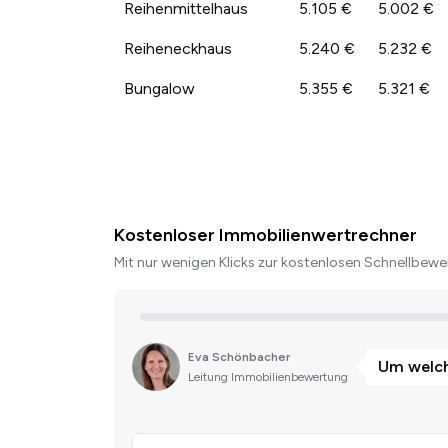
Reihenmittelhaus
5.105 €
5.002 €
Reiheneckhaus
5.240 €
5.232 €
Bungalow
5.355 €
5.321 €
Kostenloser Immobilienwertrechner
Mit nur wenigen Klicks zur kostenlosen Schnellbewer