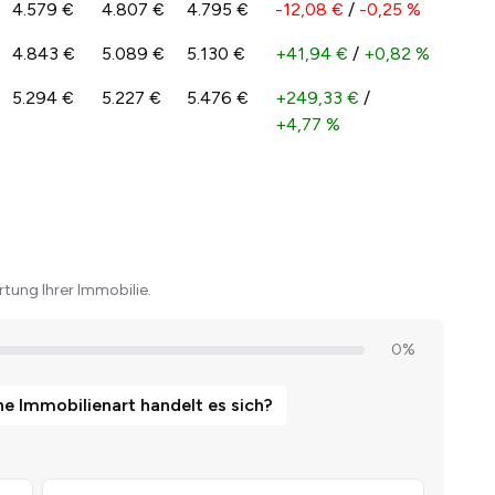
4.579 €
4.807 €
4.795 €
-12,08 €
/
-0,25 %
4.843 €
5.089 €
5.130 €
+41,94 €
/
+0,82 %
5.294 €
5.227 €
5.476 €
+249,33 €
/
+4,77 %
tung Ihrer Immobilie.