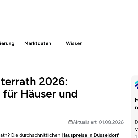
ierung
Marktdaten
Wissen
terrath 2026:
 für Häuser und
M
m
Aktualisiert: 01.08.2026
D
V
rath? Die durchschnittlichen
Hauspreise in Düsseldorf
1