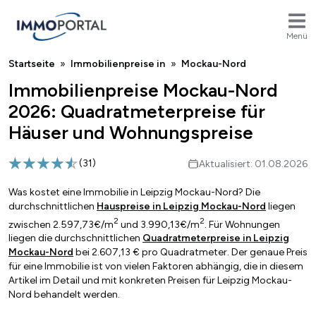
Menü
Breadcrumb
Startseite
Immobilienpreise in
Mockau-Nord
Immobilienpreise Mockau-Nord
2026: Quadratmeterpreise für
Häuser und Wohnungspreise
(
31
)
Aktualisiert: 01.08.2026
Was kostet eine Immobilie in Leipzig Mockau-Nord? Die
durchschnittlichen
Hauspreise in Leipzig Mockau-Nord
liegen
2
2
zwischen 2.597,73€/m
und 3.990,13€/m
. Für Wohnungen
liegen die durchschnittlichen
Quadratmeterpreise in Leipzig
Mockau-Nord
bei 2.607,13 € pro Quadratmeter. Der genaue Preis
für eine Immobilie ist von vielen Faktoren abhängig, die in diesem
Artikel im Detail und mit konkreten Preisen für Leipzig Mockau-
Nord behandelt werden.