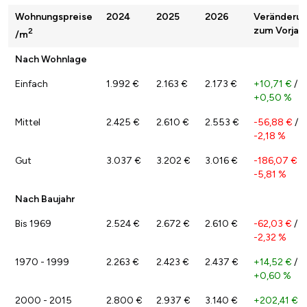
Wohnungspreise
2024
2025
2026
Veränderu
zum Vorjah
2
/m
Nach Wohnlage
Einfach
1.992 €
2.163 €
2.173 €
+10,71 €
/
+0,50 %
Mittel
2.425 €
2.610 €
2.553 €
-56,88 €
/
-2,18 %
Gut
3.037 €
3.202 €
3.016 €
-186,07 €
/
-5,81 %
Nach Baujahr
Bis 1969
2.524 €
2.672 €
2.610 €
-62,03 €
/
-2,32 %
1970 - 1999
2.263 €
2.423 €
2.437 €
+14,52 €
/
+0,60 %
2000 - 2015
2.800 €
2.937 €
3.140 €
+202,41 €
/