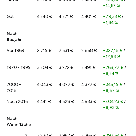
+14,62 %
Gut
4.340 €
4.321 €
4.401 €
+79,33 €
/
+1,84 %
Nach
Baujahr
Vor 1969
2.719 €
2.531 €
2.858 €
+327,15 €
/
+12,93 %
1970 - 1999
3.304 €
3.222 €
3.491 €
+268,77 €
/
+8,34 %
2000 -
4.043 €
4.027 €
4.372 €
+345,19 €
/
2015
+8,57 %
Nach 2016
4.441 €
4.528 €
4.933 €
+404,23 €
/
+8,93 %
Nach
Wohnfläche
3.230 €
2.967 €
3.365 €
+397,54 €
/
2