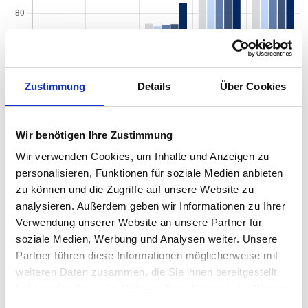
Zustimmung
Details
Über Cookies
Wir benötigen Ihre Zustimmung
Wir verwenden Cookies, um Inhalte und Anzeigen zu
personalisieren, Funktionen für soziale Medien anbieten
zu können und die Zugriffe auf unsere Website zu
Quadratmeterpreise in Leipzig Mockau-Nord für
analysieren. Außerdem geben wir Informationen zu Ihrer
Wohnungen nach Wohnungstyp
Verwendung unserer Website an unsere Partner für
soziale Medien, Werbung und Analysen weiter. Unsere
2024
2025
2026
Verän
2
Wohnungspreise /m
Partner führen diese Informationen möglicherweise mit
zum Vo
weiteren Daten zusammen, die Sie ihnen bereitgestellt
Sonstige
2.540 €
2.663 €
2.706 €
+43,49
haben oder die sie im Rahmen Ihrer Nutzung der Dienste
+1,63 
gesammelt haben.