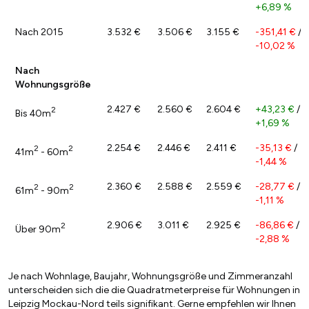
+6,89 %
Nach 2015
3.532 €
3.506 €
3.155 €
-351,41 €
/
-10,02 %
Nach
Wohnungsgröße
2.427 €
2.560 €
2.604 €
+43,23 €
/
2
Bis 40m
+1,69 %
2.254 €
2.446 €
2.411 €
-35,13 €
/
2
2
41m
- 60m
-1,44 %
2.360 €
2.588 €
2.559 €
-28,77 €
/
2
2
61m
- 90m
-1,11 %
2.906 €
3.011 €
2.925 €
-86,86 €
/
2
Über 90m
-2,88 %
Je nach Wohnlage, Baujahr, Wohnungsgröße und Zimmeranzahl
unterscheiden sich die die Quadratmeterpreise für Wohnungen in
Leipzig Mockau-Nord teils signifikant. Gerne empfehlen wir Ihnen