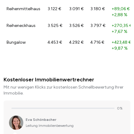
Reihenmittelhaus
3.122 €
3.091 €
3.180 €
+89,06 €
/
+2,88 %
Reiheneckhaus
3.525 €
3.526 €
3.797 €
+270,35 €
+7,67 %
Bungalow
4.453 €
4.292 €
4.716 €
+423,48 €
/
+9,87 %
Kostenloser Immobilienwertrechner
Mit nur wenigen Klicks zur kostenlosen Schnellbewertung Ihrer
Immobilie.