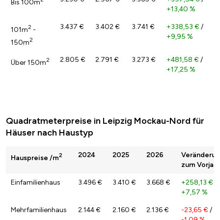
Bis 100m
+13,40 %
3.437 €
3.402 €
3.741 €
+338,53 €
/
2
101m
-
+9,95 %
2
150m
2.805 €
2.791 €
3.273 €
+481,58 €
/
2
Über 150m
+17,25 %
Quadratmeterpreise in Leipzig Mockau-Nord für
Häuser nach Haustyp
2024
2025
2026
Veränderu
2
Hauspreise /m
zum Vorjahr
Einfamilienhaus
3.496 €
3.410 €
3.668 €
+258,13 €
/
+7,57 %
Mehrfamilienhaus
2.144 €
2.160 €
2.136 €
-23,65 €
/
-1,09 %