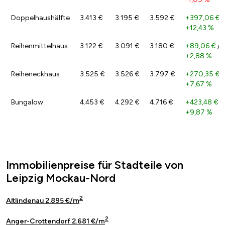
Doppelhaushälfte
3.413 €
3.195 €
3.592 €
+397,06 €
/
+12,43 %
Reihenmittelhaus
3.122 €
3.091 €
3.180 €
+89,06 €
/
+2,88 %
Reiheneckhaus
3.525 €
3.526 €
3.797 €
+270,35 €
/
+7,67 %
Bungalow
4.453 €
4.292 €
4.716 €
+423,48 €
/
+9,87 %
Immobilienpreise für Stadteile von
Leipzig Mockau-Nord
2
Altlindenau 2.895 €/m
2
Anger-Crottendorf 2.681 €/m