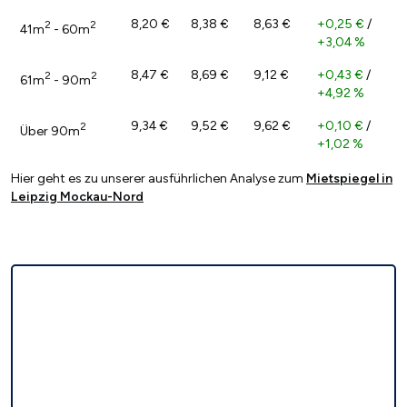
8,20 €
8,38 €
8,63 €
+0,25 €
/
2
2
41m
- 60m
+3,04 %
8,47 €
8,69 €
9,12 €
+0,43 €
/
2
2
61m
- 90m
+4,92 %
9,34 €
9,52 €
9,62 €
+0,10 €
/
2
Über 90m
+1,02 %
Hier geht es zu unserer ausführlichen Analyse zum
Mietspiegel in
Leipzig Mockau-Nord