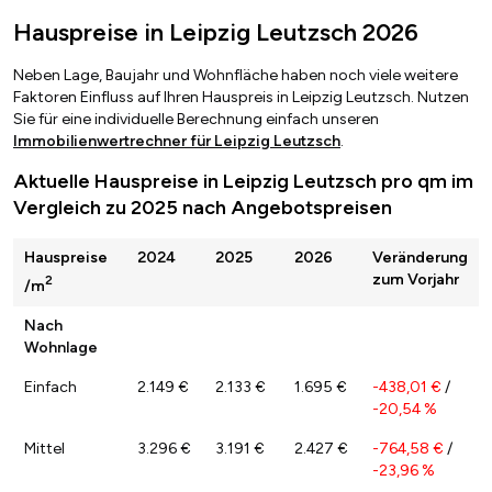
Hauspreise in Leipzig Leutzsch 2026
Neben Lage, Baujahr und Wohnfläche haben noch viele weitere
Faktoren Einfluss auf Ihren Hauspreis in Leipzig Leutzsch. Nutzen
Sie für eine individuelle Berechnung einfach unseren
Immobilienwertrechner für Leipzig Leutzsch
.
Aktuelle Hauspreise in Leipzig Leutzsch pro qm im
Vergleich zu 2025 nach Angebotspreisen
Hauspreise
2024
2025
2026
Veränderung
zum Vorjahr
2
/m
Nach
Wohnlage
Einfach
2.149 €
2.133 €
1.695 €
-438,01 €
/
-20,54 %
Mittel
3.296 €
3.191 €
2.427 €
-764,58 €
/
-23,96 %