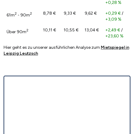
+0,28 %
8,78 €
9,33 €
9,62 €
+0,29 €
/
2
2
61m
- 90m
+3,09 %
10,11 €
10,55 €
13,04 €
+2,49 €
/
2
Über 90m
+23,60 %
Hier geht es zu unserer ausführlichen Analyse zum
Mietspiegel in
Leipzig Leutzsch