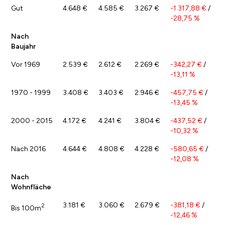
Gut
4.648 €
4.585 €
3.267 €
-1.317,88 €
/
-28,75 %
Nach
Baujahr
Vor 1969
2.539 €
2.612 €
2.269 €
-342,27 €
/
-13,11 %
1970 - 1999
3.408 €
3.403 €
2.946 €
-457,75 €
/
-13,45 %
2000 - 2015
4.172 €
4.241 €
3.804 €
-437,52 €
/
-10,32 %
Nach 2016
4.644 €
4.808 €
4.228 €
-580,65 €
/
-12,08 %
Nach
Wohnfläche
3.181 €
3.060 €
2.679 €
-381,18 €
/
2
Bis 100m
-12,46 %