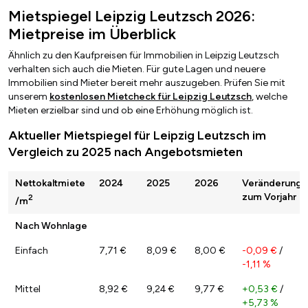
Mietspiegel Leipzig Leutzsch 2026:
Mietpreise im Überblick
Ähnlich zu den Kaufpreisen für Immobilien in Leipzig Leutzsch
verhalten sich auch die Mieten. Für gute Lagen und neuere
Immobilien sind Mieter bereit mehr auszugeben. Prüfen Sie mit
unserem
kostenlosen Mietcheck für Leipzig Leutzsch
, welche
Mieten erzielbar sind und ob eine Erhöhung möglich ist.
Aktueller Mietspiegel für Leipzig Leutzsch im
Vergleich zu 2025 nach Angebotsmieten
Nettokaltmiete
2024
2025
2026
Veränderung
zum Vorjahr
2
/m
Nach Wohnlage
Einfach
7,71 €
8,09 €
8,00 €
-0,09 €
/
-1,11 %
Mittel
8,92 €
9,24 €
9,77 €
+0,53 €
/
+5,73 %