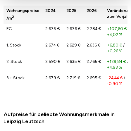
Wohnungspreise
2024
2025
2026
Veränderun
zum Vorjahr
2
/m
EG
2.675 €
2.676 €
2.784 €
+107,60 €
/
+4,02 %
1. Stock
2.674 €
2.629 €
2.636 €
+6,80 €
/
+0,26 %
2. Stock
2.590 €
2.635 €
2.765 €
+129,84 €
/
+4,93 %
3.+ Stock
2.679 €
2.719 €
2.695 €
-24,44 €
/
-0,90 %
Aufpreise für beliebte Wohnungsmerkmale in
Leipzig Leutzsch