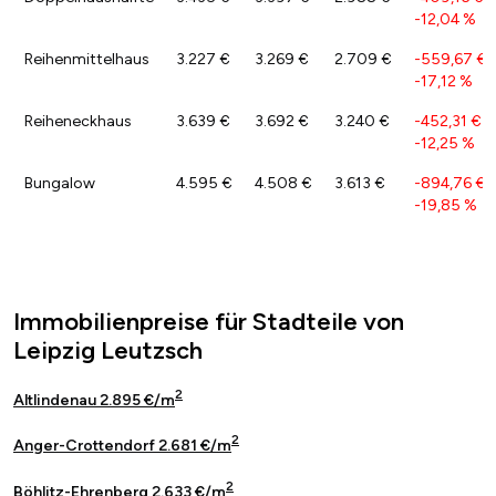
-12,04 %
Reihenmittelhaus
3.227 €
3.269 €
2.709 €
-559,67 €
/
-17,12 %
Reiheneckhaus
3.639 €
3.692 €
3.240 €
-452,31 €
/
-12,25 %
Bungalow
4.595 €
4.508 €
3.613 €
-894,76 €
/
-19,85 %
Immobilienpreise für Stadteile von
Leipzig Leutzsch
2
Altlindenau 2.895 €/m
2
Anger-Crottendorf 2.681 €/m
2
Böhlitz-Ehrenberg 2.633 €/m