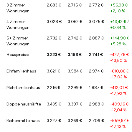
3 Zimmer
2.683 €
2.715 €
2.772 €
+56,98 €
/
Wohnungen
+2,10 %
4 Zimmer
3.028 €
3.062 €
3.075 €
+13,42 €
/
Wohnungen
+0,44 %
5+ Zimmer
2.732 €
2.742 €
2.887 €
+144,90 €
/
Wohnungen
+5,28 %
Hauspreise
3.223 €
3.168 €
2.741 €
-427,76 €
/
-13,50 %
Einfamilienhaus
3.621 €
3.584 €
2.974 €
-610,06 €
/
-17,02 %
Mehrfamilienhaus
2.216 €
2.299 €
1.887 €
-412,01 €
/
-17,92 %
Doppelhaushälfte
3.435 €
3.397 €
2.988 €
-409,16 €
/
-12,04 %
Reihenmittelhaus
3.227 €
3.269 €
2.709 €
-559,67 €
/
-17,12 %