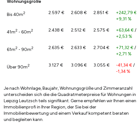
Wohnungsgröße
2.597 €
2.608 €
2.851 €
+242,79 €
/
2
Bis 40m
+9,31 %
2.438 €
2.512 €
2.575 €
+63,64 €
/
2
2
41m
- 60m
+2,53 %
2.635 €
2.633 €
2.704 €
+71,32 €
/
2
2
61m
- 90m
+2,71 %
3.127 €
3.096 €
3.055 €
-41,34 €
/
2
Über 90m
-1,34 %
Je nach Wohnlage, Baujahr, Wohnungsgröße und Zimmeranzahl
unterscheiden sich die die Quadratmeterpreise für Wohnungen in
Leipzig Leutzsch teils signifikant. Gerne empfehlen wir Ihnen einen
Immobilienprofi in Ihrer Region, der Sie bei der
Immobilienbewertung und einem Verkauf kompetent beraten
und begleiten kann.