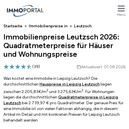
Menü
Breadcrumb
Startseite
Immobilienpreise in
Leutzsch
Immobilienpreise Leutzsch 2026:
Quadratmeterpreise für Häuser
und Wohnungspreise
(
39
)
Aktualisiert: 01.08.2026
Was kostet eine Immobilie in Leipzig Leutzsch? Die
durchschnittlichen
Hauspreise in Leipzig Leutzsch
liegen
2
2
zwischen 2.205,83€/m
und 3.275,63€/m
. Für Wohnungen
liegen die durchschnittlichen
Quadratmeterpreise in Leipzig
Leutzsch
bei 2.739,97 € pro Quadratmeter. Der genaue Preis für
eine Immobilie ist von vielen Faktoren abhängig, die in diesem
Artikel im Detail und mit konkreten Preisen für Leipzig Leutzsch
behandelt werden.