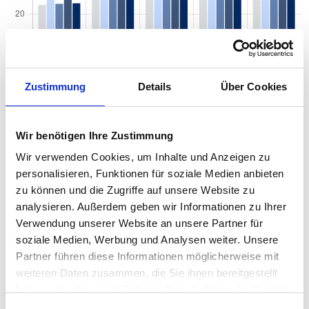
Zustimmung
Details
Über Cookies
Quadratmeterpreise in Leipzig Leutzsch für
Wohnungen nach Wohnungstyp
Wir benötigen Ihre Zustimmung
Wir verwenden Cookies, um Inhalte und Anzeigen zu
2024
2025
2026
Verän
2
Wohnungspreise /m
personalisieren, Funktionen für soziale Medien anbieten
zum Vo
zu können und die Zugriffe auf unsere Website zu
Sonstige
2.711 €
2.741 €
2.721 €
-20,85
analysieren. Außerdem geben wir Informationen zu Ihrer
-0,76 
Verwendung unserer Website an unsere Partner für
Erdgeschosswohnung
2.570 €
2.629 €
2.692 €
+63,42
soziale Medien, Werbung und Analysen weiter. Unsere
+2,41 
Partner führen diese Informationen möglicherweise mit
weiteren Daten zusammen, die Sie ihnen bereitgestellt
Souterrain
2.241 €
2.414 €
2.517 €
+102,5
haben oder die sie im Rahmen Ihrer Nutzung der Dienste
+4,25 
gesammelt haben.