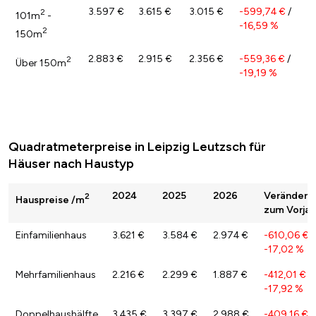
3.597 €
3.615 €
3.015 €
-599,74 €
/
2
101m
-
-16,59 %
2
150m
2.883 €
2.915 €
2.356 €
-559,36 €
/
2
Über 150m
-19,19 %
Quadratmeterpreise in Leipzig Leutzsch für
Häuser nach Haustyp
2024
2025
2026
Veränderu
2
Hauspreise /m
zum Vorjah
Einfamilienhaus
3.621 €
3.584 €
2.974 €
-610,06 €
/
-17,02 %
Mehrfamilienhaus
2.216 €
2.299 €
1.887 €
-412,01 €
/
-17,92 %
Doppelhaushälfte
3.435 €
3.397 €
2.988 €
-409,16 €
/