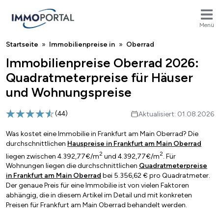
Menü
Breadcrumb
Startseite
Immobilienpreise in
Oberrad
Immobilienpreise Oberrad 2026:
Quadratmeterpreise für Häuser
und Wohnungspreise
(
44
)
Aktualisiert: 01.08.2026
Was kostet eine Immobilie in Frankfurt am Main Oberrad? Die
durchschnittlichen
Hauspreise in Frankfurt am Main Oberrad
2
2
liegen zwischen 4.392,77€/m
und 4.392,77€/m
. Für
Wohnungen liegen die durchschnittlichen
Quadratmeterpreise
in Frankfurt am Main Oberrad
bei 5.356,62 € pro Quadratmeter.
Der genaue Preis für eine Immobilie ist von vielen Faktoren
abhängig, die in diesem Artikel im Detail und mit konkreten
Preisen für Frankfurt am Main Oberrad behandelt werden.