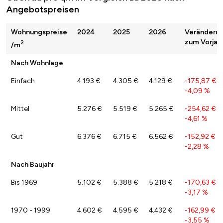
Angebotspreisen
Wohnungspreise
2024
2025
2026
Veränderu
zum Vorjah
2
/m
Nach Wohnlage
Einfach
4.193 €
4.305 €
4.129 €
-175,87 €
/
-4,09 %
Mittel
5.276 €
5.519 €
5.265 €
-254,62 €
/
-4,61 %
Gut
6.376 €
6.715 €
6.562 €
-152,92 €
/
-2,28 %
Nach Baujahr
Bis 1969
5.102 €
5.388 €
5.218 €
-170,63 €
/
-3,17 %
1970 - 1999
4.602 €
4.595 €
4.432 €
-162,99 €
/
-3,55 %