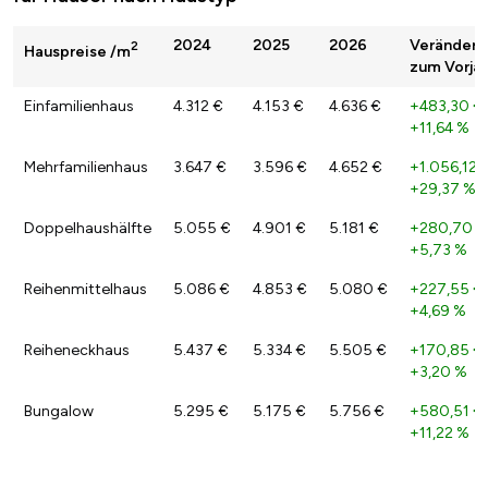
2024
2025
2026
Veränderu
2
Hauspreise /m
zum Vorjah
Einfamilienhaus
4.312 €
4.153 €
4.636 €
+483,30 €
+11,64 %
Mehrfamilienhaus
3.647 €
3.596 €
4.652 €
+1.056,12 
+29,37 %
Doppelhaushälfte
5.055 €
4.901 €
5.181 €
+280,70 €
+5,73 %
Reihenmittelhaus
5.086 €
4.853 €
5.080 €
+227,55 €
+4,69 %
Reiheneckhaus
5.437 €
5.334 €
5.505 €
+170,85 €
+3,20 %
Bungalow
5.295 €
5.175 €
5.756 €
+580,51 €
+11,22 %