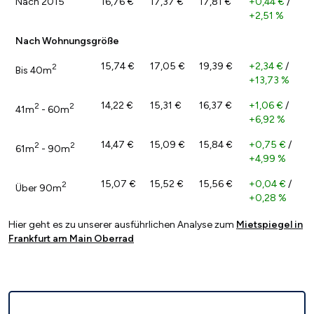
Nach 2015
16,76 €
17,37 €
17,81 €
+0,44 €
/
+2,51 %
Nach Wohnungsgröße
15,74 €
17,05 €
19,39 €
+2,34 €
/
2
Bis 40m
+13,73 %
14,22 €
15,31 €
16,37 €
+1,06 €
/
2
2
41m
- 60m
+6,92 %
14,47 €
15,09 €
15,84 €
+0,75 €
/
2
2
61m
- 90m
+4,99 %
15,07 €
15,52 €
15,56 €
+0,04 €
/
2
Über 90m
+0,28 %
Hier geht es zu unserer ausführlichen Analyse zum
Mietspiegel in
Frankfurt am Main Oberrad