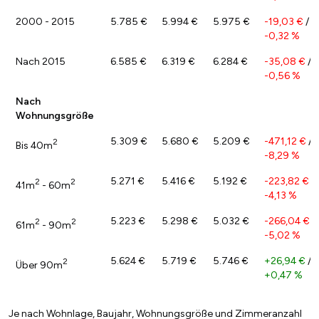
2000 - 2015
5.785 €
5.994 €
5.975 €
-19,03 €
/
-0,32 %
Nach 2015
6.585 €
6.319 €
6.284 €
-35,08 €
/
-0,56 %
Nach
Wohnungsgröße
5.309 €
5.680 €
5.209 €
-471,12 €
/
2
Bis 40m
-8,29 %
5.271 €
5.416 €
5.192 €
-223,82 €
/
2
2
41m
- 60m
-4,13 %
5.223 €
5.298 €
5.032 €
-266,04 €
/
2
2
61m
- 90m
-5,02 %
5.624 €
5.719 €
5.746 €
+26,94 €
/
2
Über 90m
+0,47 %
Je nach Wohnlage, Baujahr, Wohnungsgröße und Zimmeranzahl