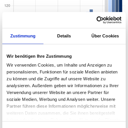
Zustimmung
Details
Über Cookies
Wir benötigen Ihre Zustimmung
Wir verwenden Cookies, um Inhalte und Anzeigen zu
personalisieren, Funktionen für soziale Medien anbieten
zu können und die Zugriffe auf unsere Website zu
analysieren. Außerdem geben wir Informationen zu Ihrer
Verwendung unserer Website an unsere Partner für
soziale Medien, Werbung und Analysen weiter. Unsere
Quadratmeterpreise in Frankfurt am Main Oberrad
Partner führen diese Informationen möglicherweise mit
für Wohnungen nach Wohnungstyp
weiteren Daten zusammen, die Sie ihnen bereitgestellt
haben oder die sie im Rahmen Ihrer Nutzung der Dienste
2024
2025
2026
Verän
2
Wohnungspreise /m
gesammelt haben.