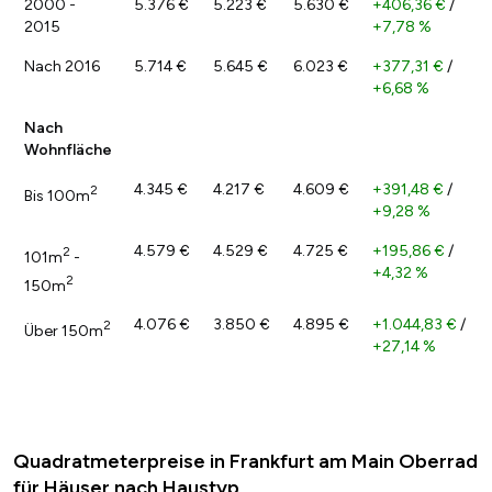
2000 -
5.376 €
5.223 €
5.630 €
+406,36 €
/
2015
+7,78 %
Nach 2016
5.714 €
5.645 €
6.023 €
+377,31 €
/
+6,68 %
Nach
Wohnfläche
4.345 €
4.217 €
4.609 €
+391,48 €
/
2
Bis 100m
+9,28 %
4.579 €
4.529 €
4.725 €
+195,86 €
/
2
101m
-
+4,32 %
2
150m
4.076 €
3.850 €
4.895 €
+1.044,83 €
/
2
Über 150m
+27,14 %
Quadratmeterpreise in Frankfurt am Main Oberrad
für Häuser nach Haustyp