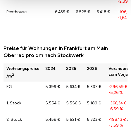
-2,89 
Penthouse
6.439 €
6.525 €
6.418 €
-106,9
-1,64 %
Preise für Wohnungen in Frankfurt am Main
Oberrad pro qm nach Stockwerk
Wohnungspreise
2024
2025
2026
Veränderu
zum Vorjah
2
/m
EG
5.399 €
5.634 €
5.337 €
-296,59 €
/
-5,26 %
1. Stock
5.554 €
5.556 €
5.189 €
-366,34 €
/
-6,59 %
2. Stock
5.458 €
5.521 €
5.323 €
-198,13 €
/
-3,59 %