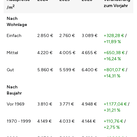
zum Vorjahr
2
/m
Nach
Wohnlage
Einfach
2.850 €
2.760 €
3.089 €
+328,28 €
/
+11,89 %
Mittel
4.220 €
4.005 €
4.655 €
+650,38 €
/
+16,24 %
Gut
5.860 €
5.599 €
6.400 €
+801,07 €
/
+14,31 %
Nach
Baujahr
Vor 1969
3.810 €
3.771 €
4.948 €
+1.177,04 €
/
+31,21 %
1970 - 1999
4.149 €
4.033 €
4.144 €
+110,76 €
/
+2,75 %