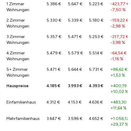
1 Zimmer
5.386 €
5.647 €
5.223 €
-423,77 €
Wohnungen
-7,50 %
2 Zimmer
5.330 €
5.339 €
5.180 €
-159,22 €
/
Wohnungen
-2,98 %
3 Zimmer
5.357 €
5.471 €
5.253 €
-217,72 €
/
Wohnungen
-3,98 %
4 Zimmer
5.479 €
5.579 €
5.514 €
-64,54 €
/
Wohnungen
-1,16 %
5+ Zimmer
5.471 €
5.644 €
5.731 €
+86,62 €
/
Wohnungen
+1,53 %
Hauspreise
4.185 €
3.993 €
4.393 €
+400,19 €
+10,02 %
Einfamilienhaus
4.312 €
4.153 €
4.636 €
+483,30 €
+11,64 %
Mehrfamilienhaus
3.647 €
3.596 €
4.652 €
+1.056,12 
+29,37 %