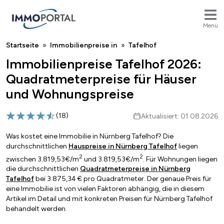
Menü
Breadcrumb
Startseite
Immobilienpreise in
Tafelhof
Immobilienpreise Tafelhof 2026:
Quadratmeterpreise für Häuser
und Wohnungspreise
(
18
)
Aktualisiert: 01.08.2026
Was kostet eine Immobilie in Nürnberg Tafelhof? Die
durchschnittlichen
Hauspreise in Nürnberg Tafelhof
liegen
2
2
zwischen 3.819,53€/m
und 3.819,53€/m
. Für Wohnungen liegen
die durchschnittlichen
Quadratmeterpreise in Nürnberg
Tafelhof
bei 3.875,34 € pro Quadratmeter. Der genaue Preis für
eine Immobilie ist von vielen Faktoren abhängig, die in diesem
Artikel im Detail und mit konkreten Preisen für Nürnberg Tafelhof
behandelt werden.