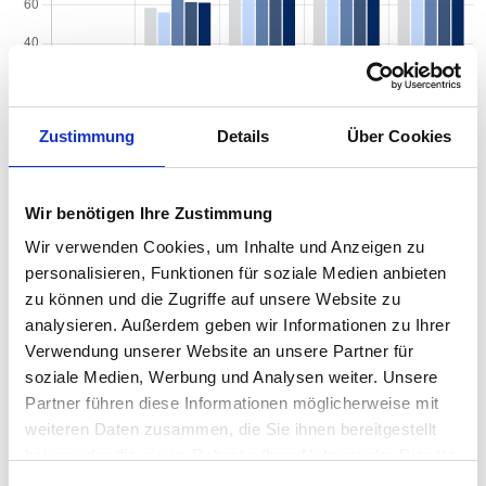
Zustimmung
Details
Über Cookies
Wir benötigen Ihre Zustimmung
Quadratmeterpreise in Nürnberg Tafelhof für
Wir verwenden Cookies, um Inhalte und Anzeigen zu
Wohnungen nach Wohnungstyp
personalisieren, Funktionen für soziale Medien anbieten
zu können und die Zugriffe auf unsere Website zu
2024
2025
2026
Verän
2
Wohnungspreise /m
analysieren. Außerdem geben wir Informationen zu Ihrer
zum V
Verwendung unserer Website an unsere Partner für
Sonstige
4.025 €
3.971 €
4.298 €
+326,8
soziale Medien, Werbung und Analysen weiter. Unsere
+8,23
Partner führen diese Informationen möglicherweise mit
weiteren Daten zusammen, die Sie ihnen bereitgestellt
Erdgeschosswohnung
3.867 €
3.864 €
4.050 €
+185,
+4,80
haben oder die sie im Rahmen Ihrer Nutzung der Dienste
gesammelt haben.