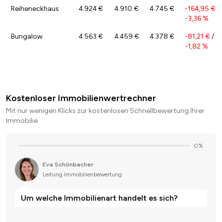
Reiheneckhaus
4.924 €
4.910 €
4.745 €
-164,95 €
/
-3,36 %
Bungalow
4.563 €
4.459 €
4.378 €
-81,21 €
/
-1,82 %
Kostenloser Immobilienwertrechner
Mit nur wenigen Klicks zur kostenlosen Schnellbewertung Ihrer
Immobilie.