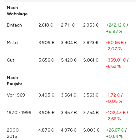
Nach
Wohnlage
Einfach
2.618 €
2.711 €
2.953 €
+242,12 €
/
+8,93 %
Mittel
3.909 €
3.904 €
3.823 €
-80,66 €
/
-2,07 %
Gut
5.656 €
5.420 €
5.061 €
-359,01 €
/
-6,62 %
Nach
Baujahr
Vor 1969
3.405 €
3.564 €
3.563 €
-1,72 €
/
-0,05 %
1970 - 1999
3.905 €
3.857 €
3.754 €
-102,47 €
/
-2,66 %
2000 -
4.876 €
4.976 €
5.003 €
+26,67 €
/
2015
+0,54 %