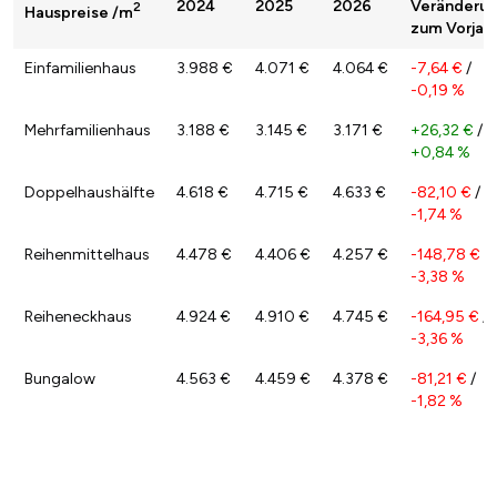
2024
2025
2026
Veränderu
2
Hauspreise /m
zum Vorjah
Einfamilienhaus
3.988 €
4.071 €
4.064 €
-7,64 €
/
-0,19 %
Mehrfamilienhaus
3.188 €
3.145 €
3.171 €
+26,32 €
/
+0,84 %
Doppelhaushälfte
4.618 €
4.715 €
4.633 €
-82,10 €
/
-1,74 %
Reihenmittelhaus
4.478 €
4.406 €
4.257 €
-148,78 €
/
-3,38 %
Reiheneckhaus
4.924 €
4.910 €
4.745 €
-164,95 €
/
-3,36 %
Bungalow
4.563 €
4.459 €
4.378 €
-81,21 €
/
-1,82 %