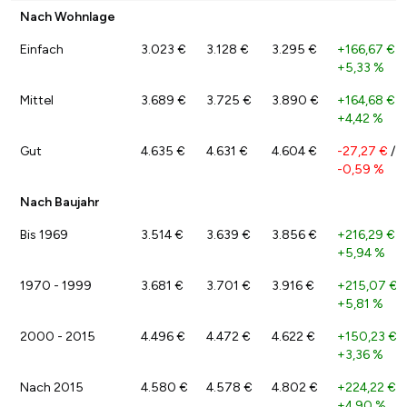
Nach Wohnlage
Einfach
3.023 €
3.128 €
3.295 €
+166,67 €
/
+5,33 %
Mittel
3.689 €
3.725 €
3.890 €
+164,68 €
/
+4,42 %
Gut
4.635 €
4.631 €
4.604 €
-27,27 €
/
-0,59 %
Nach Baujahr
Bis 1969
3.514 €
3.639 €
3.856 €
+216,29 €
/
+5,94 %
1970 - 1999
3.681 €
3.701 €
3.916 €
+215,07 €
/
+5,81 %
2000 - 2015
4.496 €
4.472 €
4.622 €
+150,23 €
/
+3,36 %
Nach 2015
4.580 €
4.578 €
4.802 €
+224,22 €
/
+4,90 %