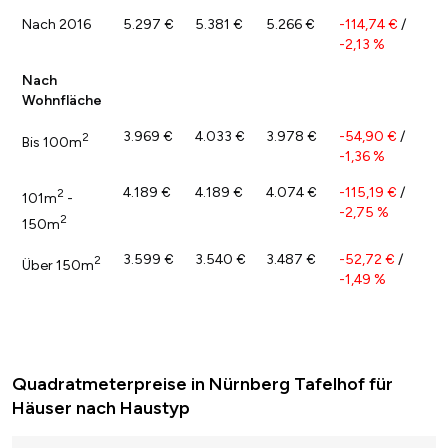
Nach 2016
5.297 €
5.381 €
5.266 €
-114,74 €
/
-2,13 %
Nach
Wohnfläche
3.969 €
4.033 €
3.978 €
-54,90 €
/
2
Bis 100m
-1,36 %
4.189 €
4.189 €
4.074 €
-115,19 €
/
2
101m
-
-2,75 %
2
150m
3.599 €
3.540 €
3.487 €
-52,72 €
/
2
Über 150m
-1,49 %
Quadratmeterpreise in Nürnberg Tafelhof für
Häuser nach Haustyp