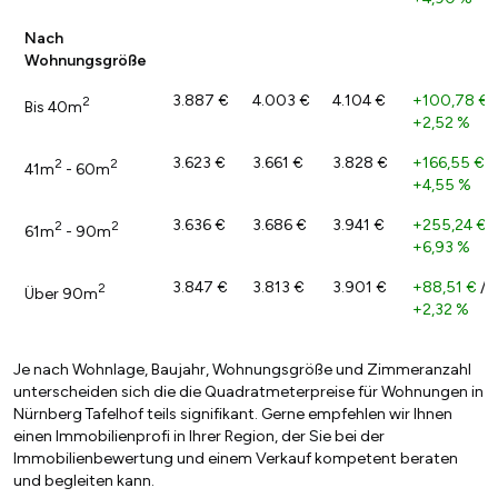
Nach
Wohnungsgröße
3.887 €
4.003 €
4.104 €
+100,78 €
/
2
Bis 40m
+2,52 %
3.623 €
3.661 €
3.828 €
+166,55 €
/
2
2
41m
- 60m
+4,55 %
3.636 €
3.686 €
3.941 €
+255,24 €
/
2
2
61m
- 90m
+6,93 %
3.847 €
3.813 €
3.901 €
+88,51 €
/
2
Über 90m
+2,32 %
Je nach Wohnlage, Baujahr, Wohnungsgröße und Zimmeranzahl
unterscheiden sich die die Quadratmeterpreise für Wohnungen in
Nürnberg Tafelhof teils signifikant. Gerne empfehlen wir Ihnen
einen Immobilienprofi in Ihrer Region, der Sie bei der
Immobilienbewertung und einem Verkauf kompetent beraten
und begleiten kann.