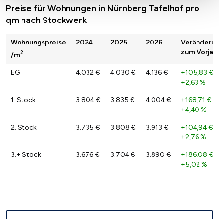
Preise für Wohnungen in Nürnberg Tafelhof pro
qm nach Stockwerk
Wohnungspreise
2024
2025
2026
Veränderu
zum Vorjah
2
/m
EG
4.032 €
4.030 €
4.136 €
+105,83 €
/
+2,63 %
1. Stock
3.804 €
3.835 €
4.004 €
+168,71 €
/
+4,40 %
2. Stock
3.735 €
3.808 €
3.913 €
+104,94 €
/
+2,76 %
3.+ Stock
3.676 €
3.704 €
3.890 €
+186,08 €
/
+5,02 %