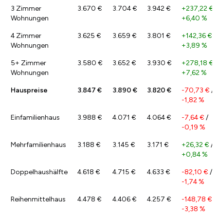
3 Zimmer
3.670 €
3.704 €
3.942 €
+237,22 €
/
Wohnungen
+6,40 %
4 Zimmer
3.625 €
3.659 €
3.801 €
+142,36 €
/
Wohnungen
+3,89 %
5+ Zimmer
3.580 €
3.652 €
3.930 €
+278,18 €
/
Wohnungen
+7,62 %
Hauspreise
3.847 €
3.890 €
3.820 €
-70,73 €
/
-1,82 %
Einfamilienhaus
3.988 €
4.071 €
4.064 €
-7,64 €
/
-0,19 %
Mehrfamilienhaus
3.188 €
3.145 €
3.171 €
+26,32 €
/
+0,84 %
Doppelhaushälfte
4.618 €
4.715 €
4.633 €
-82,10 €
/
-1,74 %
Reihenmittelhaus
4.478 €
4.406 €
4.257 €
-148,78 €
/
-3,38 %