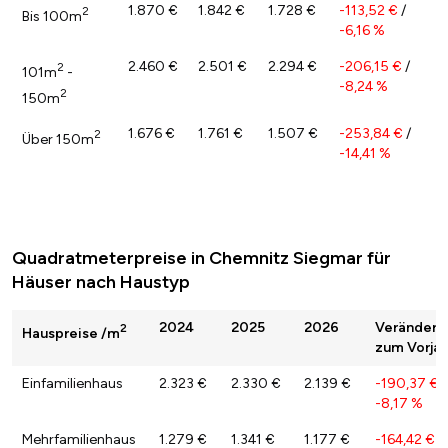
1.870 €
1.842 €
1.728 €
-113,52 €
/
2
Bis 100m
-6,16 %
2.460 €
2.501 €
2.294 €
-206,15 €
/
2
101m
-
-8,24 %
2
150m
1.676 €
1.761 €
1.507 €
-253,84 €
/
2
Über 150m
-14,41 %
Quadratmeterpreise in Chemnitz Siegmar für
Häuser nach Haustyp
2024
2025
2026
Veränderu
2
Hauspreise /m
zum Vorjah
Einfamilienhaus
2.323 €
2.330 €
2.139 €
-190,37 €
/
-8,17 %
Mehrfamilienhaus
1.279 €
1.341 €
1.177 €
-164,42 €
/