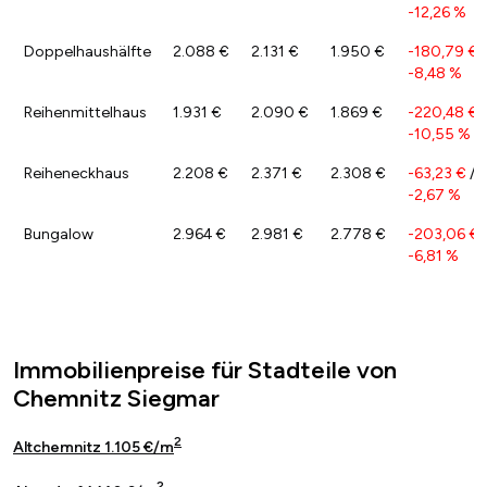
-12,26 %
Doppelhaushälfte
2.088 €
2.131 €
1.950 €
-180,79 €
/
-8,48 %
Reihenmittelhaus
1.931 €
2.090 €
1.869 €
-220,48 €
/
-10,55 %
Reiheneckhaus
2.208 €
2.371 €
2.308 €
-63,23 €
/
-2,67 %
Bungalow
2.964 €
2.981 €
2.778 €
-203,06 €
-6,81 %
Immobilienpreise für Stadteile von
Chemnitz Siegmar
2
Altchemnitz 1.105 €/m
2