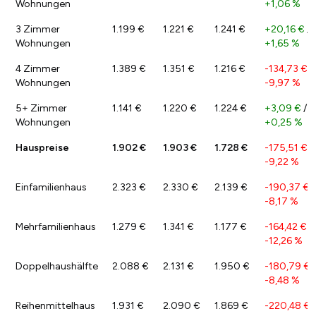
Wohnungen
+1,06 %
3 Zimmer
1.199 €
1.221 €
1.241 €
+20,16 €
/
Wohnungen
+1,65 %
4 Zimmer
1.389 €
1.351 €
1.216 €
-134,73 €
/
Wohnungen
-9,97 %
5+ Zimmer
1.141 €
1.220 €
1.224 €
+3,09 €
/
Wohnungen
+0,25 %
Hauspreise
1.902 €
1.903 €
1.728 €
-175,51 €
/
-9,22 %
Einfamilienhaus
2.323 €
2.330 €
2.139 €
-190,37 €
/
-8,17 %
Mehrfamilienhaus
1.279 €
1.341 €
1.177 €
-164,42 €
/
-12,26 %
Doppelhaushälfte
2.088 €
2.131 €
1.950 €
-180,79 €
/
-8,48 %
Reihenmittelhaus
1.931 €
2.090 €
1.869 €
-220,48 €
/