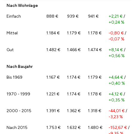
Nach Wohnlage
Einfach
888 €
939 €
941 €
+2,21 €
/
+0,24 %
Mittel
1.184 €
1.179 €
1.178 €
-0,80 €
/
-0,07 %
Gut
1.482 €
1.466 €
1.474 €
+8,14 €
/
+0,56 %
Nach Baujahr
Bis 1969
1.167 €
1.174 €
1.179 €
+4,64 €
/
+0,40 %
1970 - 1999
1.221 €
1.174 €
1.178 €
+4,12 €
/
+0,35 %
2000 - 2015
1.391 €
1.362 €
1.318 €
-44,01 €
/
-3,23 %
Nach 2015
1.753 €
1.632 €
1.480 €
-152,67 €
/
-9,35 %