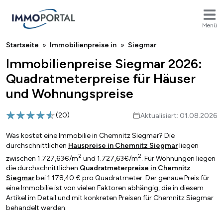
Menü
Breadcrumb
Startseite
Immobilienpreise in
Siegmar
Immobilienpreise Siegmar 2026:
Quadratmeterpreise für Häuser
und Wohnungspreise
(
20
)
Aktualisiert: 01.08.2026
Was kostet eine Immobilie in Chemnitz Siegmar? Die
durchschnittlichen
Hauspreise in Chemnitz Siegmar
liegen
2
2
zwischen 1.727,63€/m
und 1.727,63€/m
. Für Wohnungen liegen
die durchschnittlichen
Quadratmeterpreise in Chemnitz
Siegmar
bei 1.178,40 € pro Quadratmeter. Der genaue Preis für
eine Immobilie ist von vielen Faktoren abhängig, die in diesem
Artikel im Detail und mit konkreten Preisen für Chemnitz Siegmar
behandelt werden.