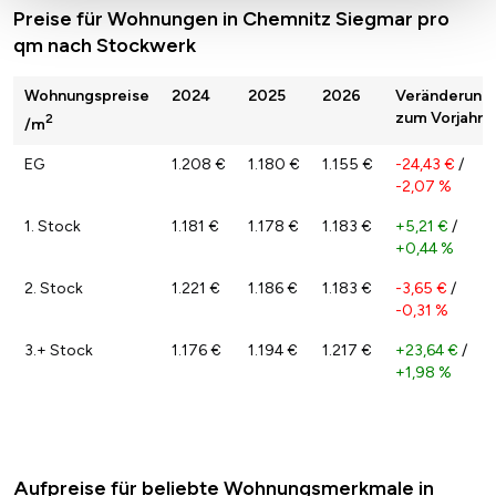
Preise für Wohnungen in Chemnitz Siegmar pro
qm nach Stockwerk
Wohnungspreise
2024
2025
2026
Veränderung
zum Vorjahr
2
/m
EG
1.208 €
1.180 €
1.155 €
-24,43 €
/
-2,07 %
1. Stock
1.181 €
1.178 €
1.183 €
+5,21 €
/
+0,44 %
2. Stock
1.221 €
1.186 €
1.183 €
-3,65 €
/
-0,31 %
3.+ Stock
1.176 €
1.194 €
1.217 €
+23,64 €
/
+1,98 %
Aufpreise für beliebte Wohnungsmerkmale in