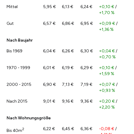
Mittel
5,95 €
6,13 €
6,24 €
+0,10 €
/
+1,70 %
Gut
6,57 €
6,86 €
6,95 €
+0,09 €
/
+1,36 %
Nach Baujahr
Bis 1969
6,04 €
6,26 €
6,30 €
+0,04 €
/
+0,70 %
1970 - 1999
6,01 €
6,19 €
6,29 €
+0,10 €
/
+1,59 %
2000 - 2015
6,90 €
7,13 €
7,19 €
+0,07 €
/
+0,93 %
Nach 2015
9,01 €
9,16 €
9,36 €
+0,20 €
/
+2,20 %
Nach Wohnungsgröße
6,22 €
6,45 €
6,36 €
-0,08 €
/
2
Bis 40m