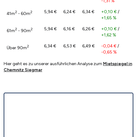
-1,31 %
5,94 €
6,24 €
6,34 €
+0,10 €
/
2
2
41m
- 60m
+1,65 %
5,94 €
6,16 €
6,26 €
+0,10 €
/
2
2
61m
- 90m
+1,62 %
6,34 €
6,53 €
6,49 €
-0,04 €
/
2
Über 90m
-0,65 %
Hier geht es zu unserer ausführlichen Analyse zum
Mietspiegel in
Chemnitz Siegmar