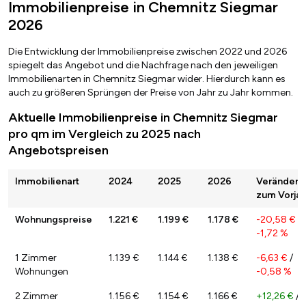
Immobilienpreise in Chemnitz Siegmar
2026
Die Entwicklung der Immobilienpreise zwischen 2022 und 2026
spiegelt das Angebot und die Nachfrage nach den jeweiligen
Immobilienarten in Chemnitz Siegmar wider. Hierdurch kann es
auch zu größeren Sprüngen der Preise von Jahr zu Jahr kommen.
Aktuelle Immobilienpreise in Chemnitz Siegmar
pro qm im Vergleich zu 2025 nach
Angebotspreisen
Immobilienart
2024
2025
2026
Veränderu
zum Vorjah
Wohnungspreise
1.221 €
1.199 €
1.178 €
-20,58 €
/
-1,72 %
1 Zimmer
1.139 €
1.144 €
1.138 €
-6,63 €
/
Wohnungen
-0,58 %
2 Zimmer
1.156 €
1.154 €
1.166 €
+12,26 €
/