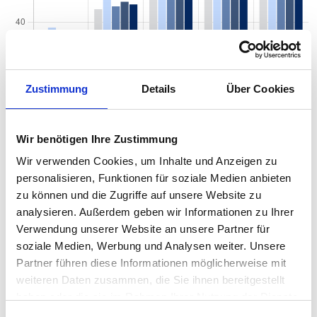
Zustimmung
Details
Über Cookies
Wir benötigen Ihre Zustimmung
Quadratmeterpreise in Chemnitz Siegmar für
Wir verwenden Cookies, um Inhalte und Anzeigen zu
Wohnungen nach Wohnungstyp
personalisieren, Funktionen für soziale Medien anbieten
zu können und die Zugriffe auf unsere Website zu
2024
2025
2026
Veränd
2
Wohnungspreise /m
analysieren. Außerdem geben wir Informationen zu Ihrer
zum Vor
Verwendung unserer Website an unsere Partner für
Sonstige
1.190 €
1.220 €
1.239 €
+19,48 
soziale Medien, Werbung und Analysen weiter. Unsere
+1,60 %
Partner führen diese Informationen möglicherweise mit
weiteren Daten zusammen, die Sie ihnen bereitgestellt
Erdgeschosswohnung
1.170 €
1.152 €
1.147 €
-5,45 €
-0,47 %
haben oder die sie im Rahmen Ihrer Nutzung der Dienste
gesammelt haben.