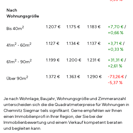
Nach
Wohnungsgröße
1.207 €
1.175 €
1.183 €
+7,70 €
/
2
Bis 40m
+0,66 %
1.127 €
1.134 €
1.137 €
+3,71 €
/
2
2
41m
- 60m
+0,33 %
1.199 €
1.200 €
1.231 €
+31,31 €
/
2
2
61m
- 90m
+2,61 %
1.372 €
1.363 €
1.290 €
-73,26 €
/
2
Über 90m
-5,37 %
Je nach Wohnlage, Baujahr, Wohnungsgröße und Zimmeranzahl
unterscheiden sich die die Quadratmeterpreise für Wohnungen in
Chemnitz Siegmar teils signifikant. Gerne empfehlen wir Ihnen
einen Immobilienprofi in Ihrer Region, der Sie bei der
Immobilienbewertung und einem Verkauf kompetent beraten
und begleiten kann.