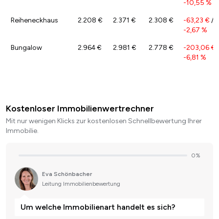
-10,55 %
Reiheneckhaus
2.208 €
2.371 €
2.308 €
-63,23 €
/
-2,67 %
Bungalow
2.964 €
2.981 €
2.778 €
-203,06 €
-6,81 %
Kostenloser Immobilienwertrechner
Mit nur wenigen Klicks zur kostenlosen Schnellbewertung Ihrer
Immobilie.