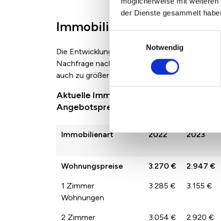
möglicherweise mit weiteren
der Dienste gesammelt habe
Immobilienpreise in Rodga
Einwilligungsauswahl
Notwendig
Die Entwicklung der Immobilienpreise zwische
Nachfrage nach den jeweiligen Immobilienarte
auch zu größeren Sprüngen der Preise von Jah
Aktuelle Immobilienpreise in Rodgau N
Angebotspreisen
Immobilienart
2022
2023
Wohnungspreise
3.270 €
2.947 €
1 Zimmer
3.285 €
3.155 €
Wohnungen
2 Zimmer
3.054 €
2.920 €