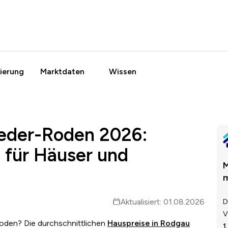
ierung
Marktdaten
Wissen
ieder-Roden 2026:
 für Häuser und
M
m
Aktualisiert: 01.08.2026
D
V
oden? Die durchschnittlichen
Hauspreise in Rodgau
1