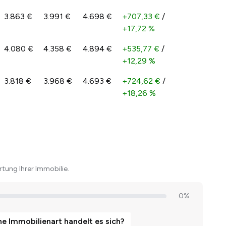
3.863 €
3.991 €
4.698 €
+707,33 €
/
+17,72 %
4.080 €
4.358 €
4.894 €
+535,77 €
/
+12,29 %
3.818 €
3.968 €
4.693 €
+724,62 €
/
+18,26 %
tung Ihrer Immobilie.