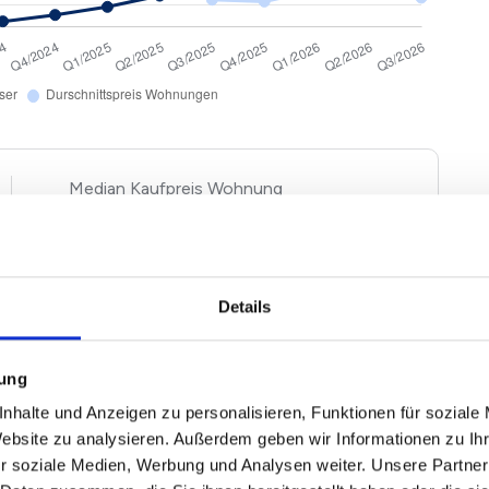
Kaufpreis Wohnung
2
2.946 €/m
-1,30%
Details
gen und Häuser basieren auf Angebotspreisen der von
 Immobilien. Echte Verkaufspreise in Rodgau Nieder-
d Ausstattung entsprechend nach oben und unten
mung
ewertung einfach unseren
Immobilienwertrechner für
nhalte und Anzeigen zu personalisieren, Funktionen für soziale
Website zu analysieren. Außerdem geben wir Informationen zu I
r soziale Medien, Werbung und Analysen weiter. Unsere Partner