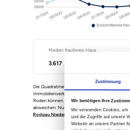
Kaufpreis Haus
2
3.617 €/m
+ 17,66%
Zustimmung
Die Quadratmeterpreise für Eigentumswohnun
Immobilienverkäufern und Maklern angebotenen
Roden können je nach Marktlage, Zustand un
Wir benötigen Ihre Zustim
abweichen. Nutzen Sie für eine individuelle B
Wir verwenden Cookies, um I
Rodgau Nieder-Roden
.
und die Zugriffe auf unsere 
Website an unsere Partner fü