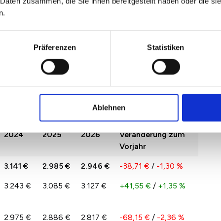
 Daten zusammen, die Sie ihnen bereitgestellt haben oder die s
n.
u Nieder-Roden 2026
Präferenzen
Statistiken
n 2022 und 2026 spiegelt das Angebot und die
n in Rodgau Nieder-Roden wider. Hierdurch kann es
r zu Jahr kommen.
ieder-Roden pro qm im Vergleich zu 2025 nach
Ablehnen
2024
2025
2026
Veränderung zum
Vorjahr
3.141 €
2.985 €
2.946 €
-38,71 €
/
-1,30 %
3.243 €
3.085 €
3.127 €
+41,55 €
/
+1,35 %
2.975 €
2.886 €
2.817 €
-68,15 €
/
-2,36 %