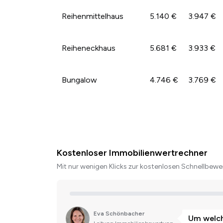
Reihenmittelhaus
5.140 €
3.947 €
Reiheneckhaus
5.681 €
3.933 €
Bungalow
4.746 €
3.769 €
Kostenloser Immobilienwertrechner
Mit nur wenigen Klicks zur kostenlosen Schnellbewer