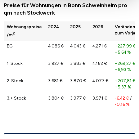
Preise für Wohnungen in Bonn Schweinheim pro
qm nach Stockwerk
Wohnungspreise
2024
2025
2026
Veränderu
zum Vorjah
2
/m
EG
4.086 €
4.043 €
4.271 €
+227,99 €
/
+5,64 %
1. Stock
3.927 €
3.883 €
4.152 €
+269,27 €
/
+6,93 %
2. Stock
3.681 €
3.870 €
4.077 €
+207,81 €
/
+5,37 %
3.+ Stock
3.804 €
3.977 €
3.971 €
-6,42 €
/
-0,16 %