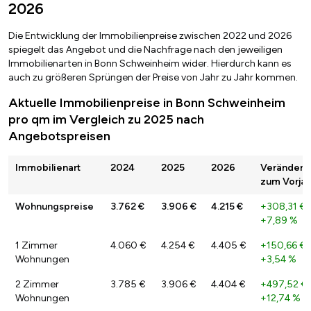
2026
Die Entwicklung der Immobilienpreise zwischen 2022 und 2026
spiegelt das Angebot und die Nachfrage nach den jeweiligen
Immobilienarten in Bonn Schweinheim wider. Hierdurch kann es
auch zu größeren Sprüngen der Preise von Jahr zu Jahr kommen.
Aktuelle Immobilienpreise in Bonn Schweinheim
pro qm im Vergleich zu 2025 nach
Angebotspreisen
Immobilienart
2024
2025
2026
Veränderu
zum Vorjah
Wohnungspreise
3.762 €
3.906 €
4.215 €
+308,31 €
+7,89 %
1 Zimmer
4.060 €
4.254 €
4.405 €
+150,66 €
Wohnungen
+3,54 %
2 Zimmer
3.785 €
3.906 €
4.404 €
+497,52 €
Wohnungen
+12,74 %