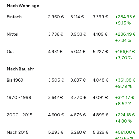
Nach Wohnlage
Einfach
2.960 €
3.114 €
3.399 €
+284,93 €
/
+9,15 %
Mittel
3.736 €
3.903 €
4.189 €
+286,49 €
/
+7,34 %
Gut
4.931 €
5.041 €
5.227 €
+186,62 €
/
+3,70 %
Nach Baujahr
Bis 1969
3.505 €
3.687 €
4.048 €
+361,08 €
/
+9,79 %
1970 - 1999
3.642 €
3.770 €
4.091 €
+321,17 €
/
+8,52 %
2000 - 2015
4.600 €
4.675 €
4.899 €
+224,18 €
/
+4,80 %
Nach 2015
5.293 €
5.268 €
5.829 €
+561,08 €
/
+10,65 %