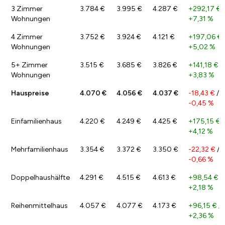
3 Zimmer
3.784 €
3.995 €
4.287 €
+292,17 €
/
Wohnungen
+7,31 %
4 Zimmer
3.752 €
3.924 €
4.121 €
+197,06 €
Wohnungen
+5,02 %
5+ Zimmer
3.515 €
3.685 €
3.826 €
+141,18 €
/
Wohnungen
+3,83 %
Hauspreise
4.070 €
4.056 €
4.037 €
-18,43 €
/
-0,45 %
Einfamilienhaus
4.220 €
4.249 €
4.425 €
+175,15 €
/
+4,12 %
Mehrfamilienhaus
3.354 €
3.372 €
3.350 €
-22,32 €
/
-0,66 %
Doppelhaushälfte
4.291 €
4.515 €
4.613 €
+98,54 €
/
+2,18 %
Reihenmittelhaus
4.057 €
4.077 €
4.173 €
+96,15 €
/
+2,36 %