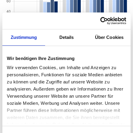
Zustimmung
Details
Über Cookies
Wir benötigen Ihre Zustimmung
Quadratmeterpreise in Bonn Schweinheim für
Wir verwenden Cookies, um Inhalte und Anzeigen zu
Wohnungen nach Wohnungstyp
personalisieren, Funktionen für soziale Medien anbieten
zu können und die Zugriffe auf unsere Website zu
2024
2025
2026
Verän
2
Wohnungspreise /m
analysieren. Außerdem geben wir Informationen zu Ihrer
zum V
Verwendung unserer Website an unsere Partner für
Sonstige
3.939 €
4.040 €
4.329 €
+288,
soziale Medien, Werbung und Analysen weiter. Unsere
+7,14
Partner führen diese Informationen möglicherweise mit
weiteren Daten zusammen, die Sie ihnen bereitgestellt
Erdgeschosswohnung
3.916 €
4.029 €
4.214 €
+184,
+4,58
haben oder die sie im Rahmen Ihrer Nutzung der Dienste
gesammelt haben.