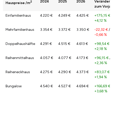
2024
2025
2026
Veränderu
2
Hauspreise /m
zum Vorjah
Einfamilienhaus
4.220 €
4.249 €
4.425 €
+175,15 €
/
+4,12 %
Mehrfamilienhaus
3.354 €
3.372 €
3.350 €
-22,32 €
/
-0,66 %
Doppelhaushälfte
4.291 €
4.515 €
4.613 €
+98,54 €
/
+2,18 %
Reihenmittelhaus
4.057 €
4.077 €
4.173 €
+96,15 €
/
+2,36 %
Reiheneckhaus
4.275 €
4.290 €
4.373 €
+83,07 €
/
+1,94 %
Bungalow
4.540 €
4.527 €
4.694 €
+166,69 €
/
+3,68 %