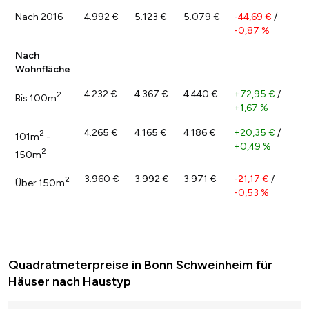
Nach 2016
4.992 €
5.123 €
5.079 €
-44,69 €
/
-0,87 %
Nach
Wohnfläche
4.232 €
4.367 €
4.440 €
+72,95 €
/
2
Bis 100m
+1,67 %
4.265 €
4.165 €
4.186 €
+20,35 €
/
2
101m
-
+0,49 %
2
150m
3.960 €
3.992 €
3.971 €
-21,17 €
/
2
Über 150m
-0,53 %
Quadratmeterpreise in Bonn Schweinheim für
Häuser nach Haustyp