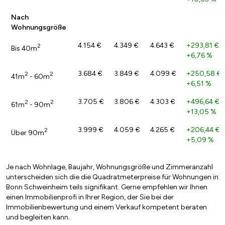
Nach
Wohnungsgröße
4.154 €
4.349 €
4.643 €
+293,81 €
/
2
Bis 40m
+6,76 %
3.684 €
3.849 €
4.099 €
+250,58 €
2
2
41m
- 60m
+6,51 %
3.705 €
3.806 €
4.303 €
+496,64 €
/
2
2
61m
- 90m
+13,05 %
3.999 €
4.059 €
4.265 €
+206,44 €
/
2
Über 90m
+5,09 %
Je nach Wohnlage, Baujahr, Wohnungsgröße und Zimmeranzahl
unterscheiden sich die die Quadratmeterpreise für Wohnungen in
Bonn Schweinheim teils signifikant. Gerne empfehlen wir Ihnen
einen Immobilienprofi in Ihrer Region, der Sie bei der
Immobilienbewertung und einem Verkauf kompetent beraten
und begleiten kann.