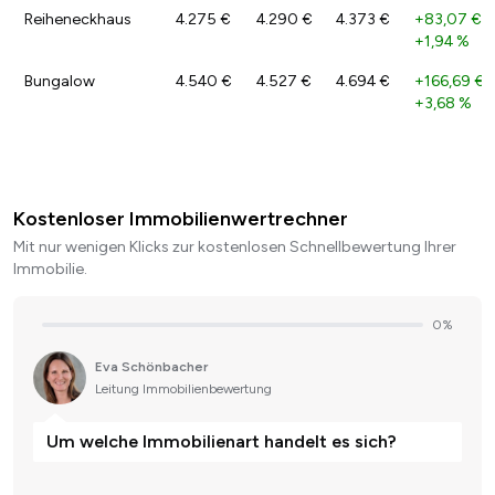
Reiheneckhaus
4.275 €
4.290 €
4.373 €
+83,07 €
/
+1,94 %
Bungalow
4.540 €
4.527 €
4.694 €
+166,69 €
/
+3,68 %
Kostenloser Immobilienwertrechner
Mit nur wenigen Klicks zur kostenlosen Schnellbewertung Ihrer
Immobilie.