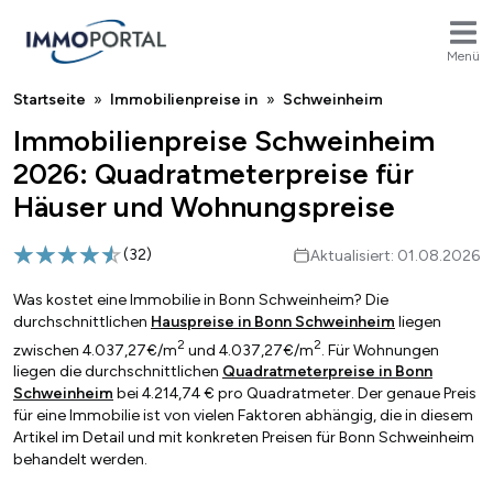
Menü
Breadcrumb
Startseite
Immobilienpreise in
Schweinheim
Immobilienpreise Schweinheim
2026: Quadratmeterpreise für
Häuser und Wohnungspreise
(
32
)
Aktualisiert: 01.08.2026
Was kostet eine Immobilie in Bonn Schweinheim? Die
durchschnittlichen
Hauspreise in Bonn Schweinheim
liegen
2
2
zwischen 4.037,27€/m
und 4.037,27€/m
. Für Wohnungen
liegen die durchschnittlichen
Quadratmeterpreise in Bonn
Schweinheim
bei 4.214,74 € pro Quadratmeter. Der genaue Preis
für eine Immobilie ist von vielen Faktoren abhängig, die in diesem
Artikel im Detail und mit konkreten Preisen für Bonn Schweinheim
behandelt werden.