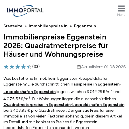
Menü
Breadcrumb
Startseite
Immobilienpreise in
Eggenstein
Immobilienpreise Eggenstein
2026: Quadratmeterpreise für
Häuser und Wohnungspreise
(
33
)
Aktualisiert: 01.08.2026
Was kostet eine Immobilie in Eggenstein-Leopoldshafen
Eggenstein? Die durchschnittlichen
Hauspreise in Eggenstein-
2
Leopoldshafen Eggenstein
liegen zwischen 3.012,29€/m
und
2
4.075,53€/m
. Für Wohnungen liegen die durchschnittlichen
Quadratmeterpreise in Eggenstein-Leopoldshafen Eggenstein
bei 3.403,93 € pro Quadratmeter. Der genaue Preis für eine
Immobilie ist von vielen Faktoren abhängig, die in diesem Artikel
im Detail und mit konkreten Preisen für Eggenstein-
Leopoldshafen Eggenstein behandelt werden.