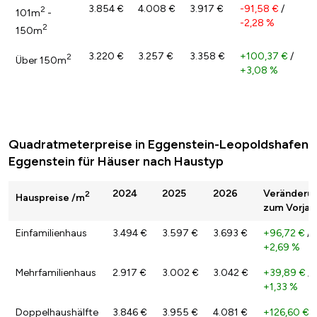
3.854 €
4.008 €
3.917 €
-91,58 €
/
2
101m
-
-2,28 %
2
150m
3.220 €
3.257 €
3.358 €
+100,37 €
/
2
Über 150m
+3,08 %
Quadratmeterpreise in Eggenstein-Leopoldshafen
Eggenstein für Häuser nach Haustyp
2024
2025
2026
Veränderu
2
Hauspreise /m
zum Vorjah
Einfamilienhaus
3.494 €
3.597 €
3.693 €
+96,72 €
/
+2,69 %
Mehrfamilienhaus
2.917 €
3.002 €
3.042 €
+39,89 €
/
+1,33 %
Doppelhaushälfte
3.846 €
3.955 €
4.081 €
+126,60 €
/