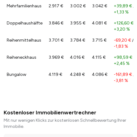
Mehrfamilienhaus
2.917 €
3.002 €
3.042 €
+39,89 €
/
+1,33 %
Doppelhaushälfte
3.846 €
3.955 €
4.081 €
+126,60 €
/
+3,20 %
Reihenmittelhaus
3.701 €
3.784 €
3.715 €
-69,20 €
/
-1,83 %
Reiheneckhaus
3.969 €
4.016 €
4.115 €
+98,59 €
/
+2,45 %
Bungalow
4.119 €
4.248 €
4.086 €
-161,89 €
/
-3,81 %
Kostenloser Immobilienwertrechner
Mit nur wenigen Klicks zur kostenlosen Schnellbewertung Ihrer
Immobilie.