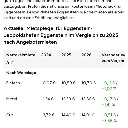
gute Lagen und neuere Immobilien sind Mieter bereit mehr
auszugeben. Prüfen Sie mit unserem
kostenlosen Mietcheck für
Eggenstein-Leopoldshafen Eggenstein
, welche Mieten erzielbar
sind und ob eine Erhöhung möglich ist.
Aktueller Mietspiegel für Eggenstein-
Leopoldshafen Eggenstein im Vergleich zu 2025
nach Angebotsmieten
Nettokaltmiete
2024
2025
2026
Veränderung
zum Vorjahr
2
/m
Nach Wohnlage
Einfach
10,07 €
10,59 €
10,70 €
+0,11 €
/
+1,07 %
Mittel
11,34 €
12,39 €
12,56 €
+0,17 €
/
+1,41 %
Gut
13,72 €
14,40 €
14,91 €
+0,51 €
/
+3,55 %