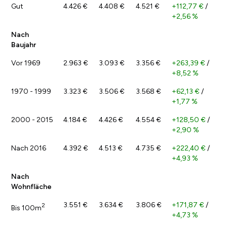
Gut
4.426 €
4.408 €
4.521 €
+112,77 €
/
+2,56 %
Nach
Baujahr
Vor 1969
2.963 €
3.093 €
3.356 €
+263,39 €
/
+8,52 %
1970 - 1999
3.323 €
3.506 €
3.568 €
+62,13 €
/
+1,77 %
2000 - 2015
4.184 €
4.426 €
4.554 €
+128,50 €
/
+2,90 %
Nach 2016
4.392 €
4.513 €
4.735 €
+222,40 €
/
+4,93 %
Nach
Wohnfläche
3.551 €
3.634 €
3.806 €
+171,87 €
/
2
Bis 100m
+4,73 %