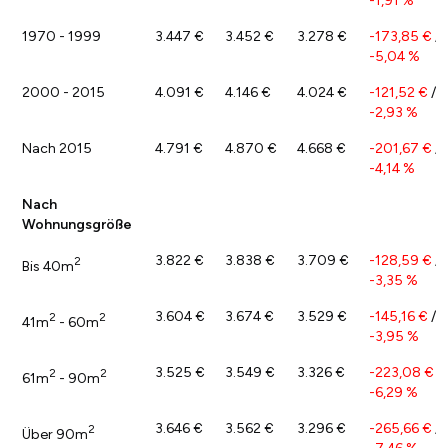
-1,91 %
1970 - 1999
3.447 €
3.452 €
3.278 €
-173,85 €
/
-5,04 %
2000 - 2015
4.091 €
4.146 €
4.024 €
-121,52 €
/
-2,93 %
Nach 2015
4.791 €
4.870 €
4.668 €
-201,67 €
/
-4,14 %
Nach
Wohnungsgröße
3.822 €
3.838 €
3.709 €
-128,59 €
/
2
Bis 40m
-3,35 %
3.604 €
3.674 €
3.529 €
-145,16 €
/
2
2
41m
- 60m
-3,95 %
3.525 €
3.549 €
3.326 €
-223,08 €
/
2
2
61m
- 90m
-6,29 %
3.646 €
3.562 €
3.296 €
-265,66 €
/
2
Über 90m