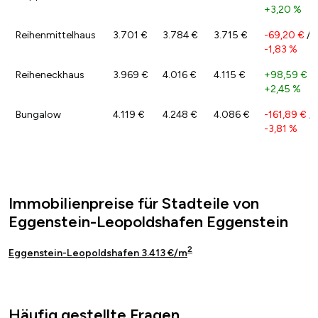
+3,20 %
Reihenmittelhaus
3.701 €
3.784 €
3.715 €
-69,20 €
/
-1,83 %
Reiheneckhaus
3.969 €
4.016 €
4.115 €
+98,59 €
/
+2,45 %
Bungalow
4.119 €
4.248 €
4.086 €
-161,89 €
/
-3,81 %
Immobilienpreise für Stadteile von
Eggenstein-Leopoldshafen Eggenstein
2
Eggenstein-Leopoldshafen 3.413 €/m
Häufig gestellte Fragen