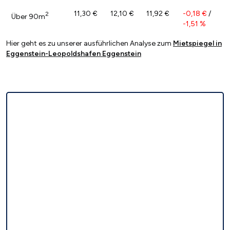
11,30 €
12,10 €
11,92 €
-0,18 €
/
2
Über 90m
-1,51 %
Hier geht es zu unserer ausführlichen Analyse zum
Mietspiegel in
Eggenstein-Leopoldshafen Eggenstein