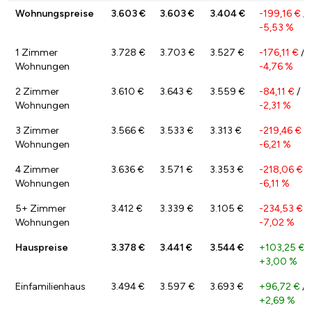
Wohnungspreise
3.603 €
3.603 €
3.404 €
-199,16 €
/
-5,53 %
1 Zimmer
3.728 €
3.703 €
3.527 €
-176,11 €
/
Wohnungen
-4,76 %
2 Zimmer
3.610 €
3.643 €
3.559 €
-84,11 €
/
Wohnungen
-2,31 %
3 Zimmer
3.566 €
3.533 €
3.313 €
-219,46 €
/
Wohnungen
-6,21 %
4 Zimmer
3.636 €
3.571 €
3.353 €
-218,06 €
/
Wohnungen
-6,11 %
5+ Zimmer
3.412 €
3.339 €
3.105 €
-234,53 €
/
Wohnungen
-7,02 %
Hauspreise
3.378 €
3.441 €
3.544 €
+103,25 €
/
+3,00 %
Einfamilienhaus
3.494 €
3.597 €
3.693 €
+96,72 €
/
+2,69 %