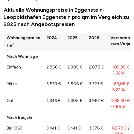
Aktuelle Wohnungspreise in Eggenstein-
Leopoldshafen Eggenstein pro qm im Vergleich zu
2025 nach Angebotspreisen
Wohnungspreise
2024
2025
2026
Veränderu
zum Vorjahr
2
/m
Nach Wohnlage
Einfach
2.856 €
2.985 €
2.875 €
-109,35 €
/
-3,66 %
Mittel
3.533 €
3.506 €
3.323 €
-183,08 €
/
-5,22 %
Gut
4.346 €
4.305 €
3.967 €
-338,30 €
/
-7,86 %
Nach Baujahr
Bis 1969
3.441 €
3.441 €
3.376 €
-65,73 €
/