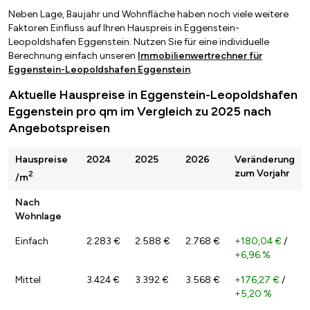
Neben Lage, Baujahr und Wohnfläche haben noch viele weitere
Faktoren Einfluss auf Ihren Hauspreis in Eggenstein-
Leopoldshafen Eggenstein. Nutzen Sie für eine individuelle
Berechnung einfach unseren
Immobilienwertrechner für
Eggenstein-Leopoldshafen Eggenstein
.
Aktuelle Hauspreise in Eggenstein-Leopoldshafen
Eggenstein pro qm im Vergleich zu 2025 nach
Angebotspreisen
Hauspreise
2024
2025
2026
Veränderung
zum Vorjahr
2
/m
Nach
Wohnlage
Einfach
2.283 €
2.588 €
2.768 €
+180,04 €
/
+6,96 %
Mittel
3.424 €
3.392 €
3.568 €
+176,27 €
/
+5,20 %