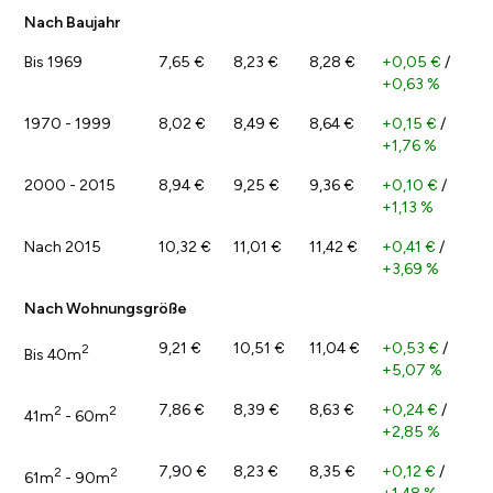
Nach Baujahr
Bis 1969
7,65 €
8,23 €
8,28 €
+0,05 €
/
+0,63 %
1970 - 1999
8,02 €
8,49 €
8,64 €
+0,15 €
/
+1,76 %
2000 - 2015
8,94 €
9,25 €
9,36 €
+0,10 €
/
+1,13 %
Nach 2015
10,32 €
11,01 €
11,42 €
+0,41 €
/
+3,69 %
Nach Wohnungsgröße
9,21 €
10,51 €
11,04 €
+0,53 €
/
2
Bis 40m
+5,07 %
7,86 €
8,39 €
8,63 €
+0,24 €
/
2
2
41m
- 60m
+2,85 %
7,90 €
8,23 €
8,35 €
+0,12 €
/
2
2
61m
- 90m