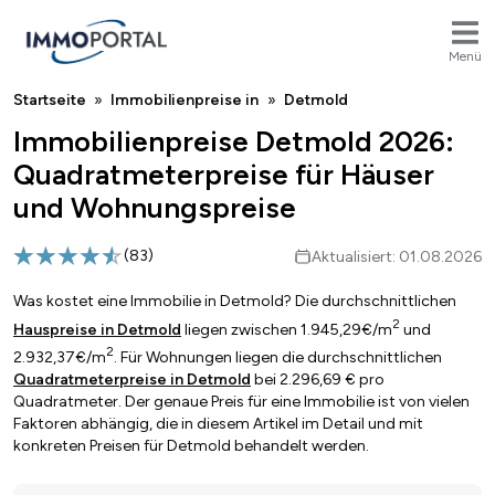
Menü
Breadcrumb
Startseite
Immobilienpreise in
Detmold
Immobilienpreise Detmold 2026:
Quadratmeterpreise für Häuser
und Wohnungspreise
(
83
)
Aktualisiert: 01.08.2026
Was kostet eine Immobilie in Detmold? Die durchschnittlichen
2
Hauspreise in Detmold
liegen zwischen 1.945,29€/m
und
2
2.932,37€/m
. Für Wohnungen liegen die durchschnittlichen
Quadratmeterpreise in Detmold
bei 2.296,69 € pro
Quadratmeter. Der genaue Preis für eine Immobilie ist von vielen
Faktoren abhängig, die in diesem Artikel im Detail und mit
konkreten Preisen für Detmold behandelt werden.