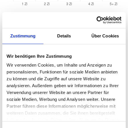
Quadratmeterpreise in Detmold für Wohnungen
nach Wohnungstyp
Zustimmung
Details
Über Cookies
2024
2025
2026
Verän
2
Wohnungspreise /m
zum Vo
Wir benötigen Ihre Zustimmung
Sonstige
2.314 €
2.490 €
2.455 €
-34,58
Wir verwenden Cookies, um Inhalte und Anzeigen zu
-1,39 
personalisieren, Funktionen für soziale Medien anbieten
zu können und die Zugriffe auf unsere Website zu
Erdgeschosswohnung
2.322 €
2.435 €
2.325 €
-109,6
analysieren. Außerdem geben wir Informationen zu Ihrer
-4,51 
Verwendung unserer Website an unsere Partner für
Souterrain
1.858 €
2.057 €
2.133 €
+76,74
soziale Medien, Werbung und Analysen weiter. Unsere
+3,73 
Partner führen diese Informationen möglicherweise mit
Hochparterre
2.224 €
2.320 €
2.333 €
+12,48
weiteren Daten zusammen, die Sie ihnen bereitgestellt
+0,54
haben oder die sie im Rahmen Ihrer Nutzung der Dienste
gesammelt haben.