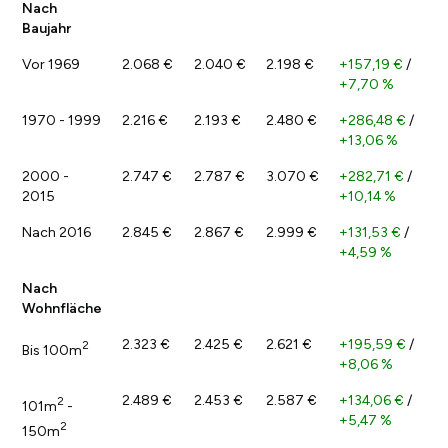
Nach
Baujahr
Vor 1969
2.068 €
2.040 €
2.198 €
+157,19 €
/
+7,70 %
1970 - 1999
2.216 €
2.193 €
2.480 €
+286,48 €
/
+13,06 %
2000 -
2.747 €
2.787 €
3.070 €
+282,71 €
/
2015
+10,14 %
Nach 2016
2.845 €
2.867 €
2.999 €
+131,53 €
/
+4,59 %
Nach
Wohnfläche
2.323 €
2.425 €
2.621 €
+195,59 €
/
2
Bis 100m
+8,06 %
2.489 €
2.453 €
2.587 €
+134,06 €
/
2
101m
-
+5,47 %
2
150m