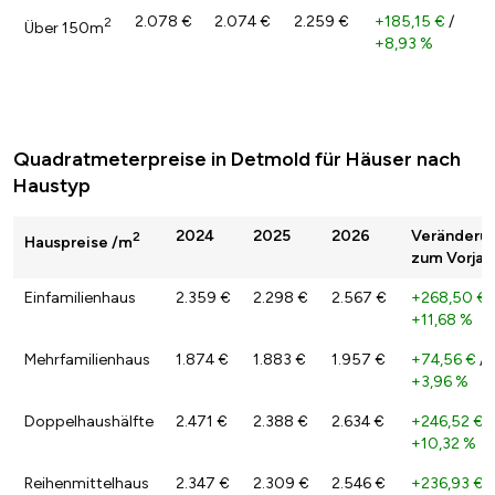
2.078 €
2.074 €
2.259 €
+185,15 €
/
2
Über 150m
+8,93 %
Quadratmeterpreise in Detmold für Häuser nach
Haustyp
2024
2025
2026
Veränderu
2
Hauspreise /m
zum Vorjah
Einfamilienhaus
2.359 €
2.298 €
2.567 €
+268,50 €
+11,68 %
Mehrfamilienhaus
1.874 €
1.883 €
1.957 €
+74,56 €
/
+3,96 %
Doppelhaushälfte
2.471 €
2.388 €
2.634 €
+246,52 €
/
+10,32 %
Reihenmittelhaus
2.347 €
2.309 €
2.546 €
+236,93 €
/