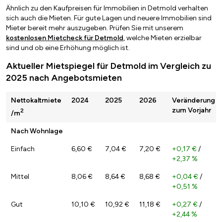
Ähnlich zu den Kaufpreisen für Immobilien in Detmold verhalten
sich auch die Mieten. Für gute Lagen und neuere Immobilien sind
Mieter bereit mehr auszugeben. Prüfen Sie mit unserem
kostenlosen Mietcheck für Detmold
, welche Mieten erzielbar
sind und ob eine Erhöhung möglich ist.
Aktueller Mietspiegel für Detmold im Vergleich zu
2025 nach Angebotsmieten
Nettokaltmiete
2024
2025
2026
Veränderung
zum Vorjahr
2
/m
Nach Wohnlage
Einfach
6,60 €
7,04 €
7,20 €
+0,17 €
/
+2,37 %
Mittel
8,06 €
8,64 €
8,68 €
+0,04 €
/
+0,51 %
Gut
10,10 €
10,92 €
11,18 €
+0,27 €
/
+2,44 %