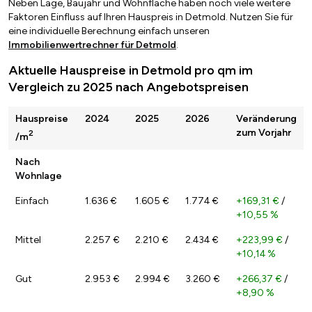
Neben Lage, Baujahr und Wohnfläche haben noch viele weitere
Faktoren Einfluss auf Ihren Hauspreis in Detmold. Nutzen Sie für
eine individuelle Berechnung einfach unseren
Immobilienwertrechner für Detmold
.
Aktuelle Hauspreise in Detmold pro qm im
Vergleich zu 2025 nach Angebotspreisen
Hauspreise
2024
2025
2026
Veränderung
zum Vorjahr
2
/m
Nach
Wohnlage
Einfach
1.636 €
1.605 €
1.774 €
+169,31 €
/
+10,55 %
Mittel
2.257 €
2.210 €
2.434 €
+223,99 €
/
+10,14 %
Gut
2.953 €
2.994 €
3.260 €
+266,37 €
/
+8,90 %