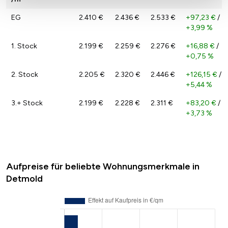
EG
2.410 €
2.436 €
2.533 €
+97,23 €
/
+3,99 %
1. Stock
2.199 €
2.259 €
2.276 €
+16,88 €
/
+0,75 %
2. Stock
2.205 €
2.320 €
2.446 €
+126,15 €
/
+5,44 %
3.+ Stock
2.199 €
2.228 €
2.311 €
+83,20 €
/
+3,73 %
Aufpreise für beliebte Wohnungsmerkmale in
Detmold