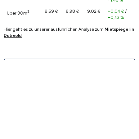
+1,48 %
8,59 €
8,98 €
9,02 €
+0,04 €
/
2
Über 90m
+0,43 %
Hier geht es zu unserer ausführlichen Analyse zum
Mietspiegel in
Detmold