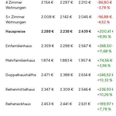
4 Zimmer
2.154 €
2.297 €
2.210 €
-86,80 €
/
Wohnungen
-3,78 %
5+ Zimmer
2.008 €
2.142 €
2.045 €
-96,88 €
/
Wohnungen
-4,52 %
Hauspreise
2.288 €
2.238 €
2.439 €
+200,41 €
+8,95 %
Einfamilienhaus
2.359 €
2.298 €
2.567 €
+268,50 €
+11,68 %
Mehrfamilienhaus
1.874 €
1.883 €
1.957 €
+74,56 €
/
+3,96 %
Doppelhaushälfte
2.471 €
2.388 €
2.634 €
+246,52 €
+10,32 %
Reihenmittelhaus
2.347 €
2.309 €
2.546 €
+236,93 €
+10,26 %
Reiheneckhaus
2.453 €
2.441 €
2.631 €
+189,97 €
+7,78 %