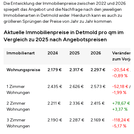
Die Entwicklung der Immobilienpreise zwischen 2022 und 2026
spiegelt das Angebot und die Nachfrage nach den jeweiligen
Immobilienarten in Detmold wider. Hierdurch kann es auch zu
größeren Sprüngen der Preise von Jahr zu Jahr kommen.
Aktuelle Immobilienpreise in Detmold pro qm im
Vergleich zu 2025 nach Angebotspreisen
Immobilienart
2024
2025
2026
Veränderu
zum Vorjah
Wohnungspreise
2.179 €
2.317 €
2.297 €
-20,54 €
/
-0,89 %
1 Zimmer
2.435 €
2.626 €
2.573 €
-52,18 €
/
Wohnungen
-1,99 %
2 Zimmer
2.211 €
2.336 €
2.415 €
+78,67 €
/
Wohnungen
+3,37 %
3 Zimmer
2.190 €
2.287 €
2.169 €
-118,24 €
/
Wohnungen
-5,17 %