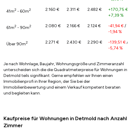
2.160 €
2.311 €
2.482 €
+170,75 €
/
2
2
41m
- 60m
+7,39 %
2.080 €
2.166 €
2.124 €
-41,94 €
/
2
2
61m
- 90m
-1,94 %
2.271 €
2.430 €
2.290 €
-139,51 €
/
2
Über 90m
-5,74 %
Je nach Wohnlage, Baujahr, Wohnungsgröße und Zimmeranzahl
unterscheiden sich die die Quadratmeterpreise für Wohnungen in
Detmold teils signifikant. Gerne empfehlen wir Ihnen einen
Immobilienprofi in Ihrer Region, der Sie bei der
Immobilienbewertung und einem Verkauf kompetent beraten
und begleiten kann.
Kaufpreise für Wohnungen in Detmold nach Anzahl
Zimmer