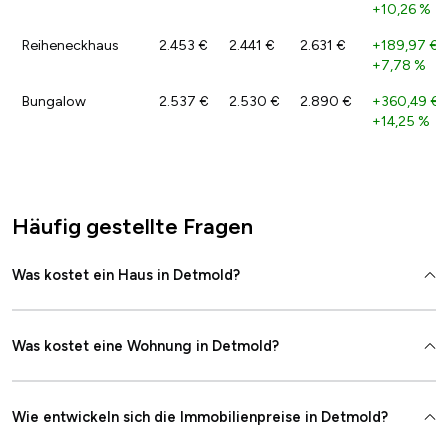
+10,26 %
Reiheneckhaus
2.453 €
2.441 €
2.631 €
+189,97 €
/
+7,78 %
Bungalow
2.537 €
2.530 €
2.890 €
+360,49 €
/
+14,25 %
Häufig gestellte Fragen
Was kostet ein Haus in Detmold?
Was kostet eine Wohnung in Detmold?
Wie entwickeln sich die Immobilienpreise in Detmold?