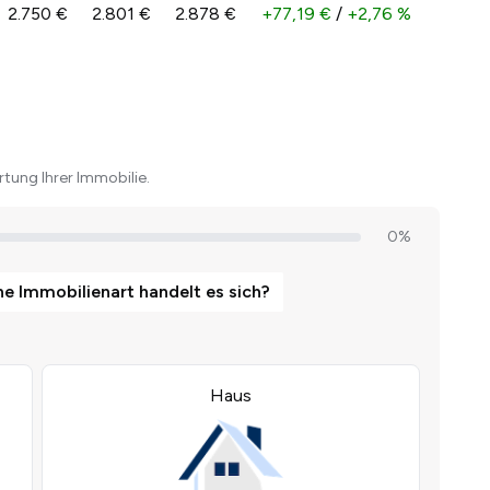
2.750 €
2.801 €
2.878 €
+77,19 €
/
+2,76 %
tung Ihrer Immobilie.