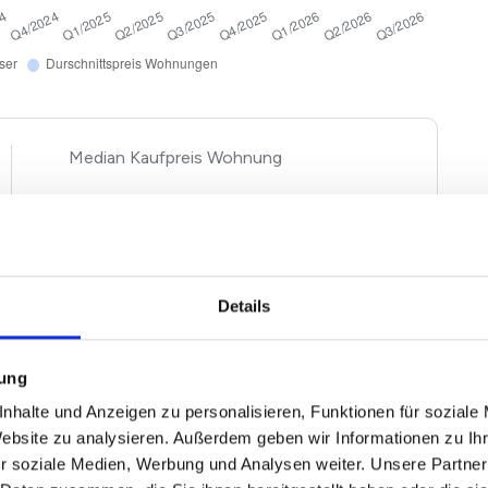
Kaufpreis Wohnung
2
2.600 €/m
+ 0,83%
gen und Häuser basieren auf Angebotspreisen der von
Details
n Immobilien. Echte Verkaufspreise in Herzogenrath
 und Ausstattung entsprechend nach oben und unten
ewertung einfach unseren
Immobilienwertrechner für
mung
nhalte und Anzeigen zu personalisieren, Funktionen für soziale
Website zu analysieren. Außerdem geben wir Informationen zu I
r soziale Medien, Werbung und Analysen weiter. Unsere Partner