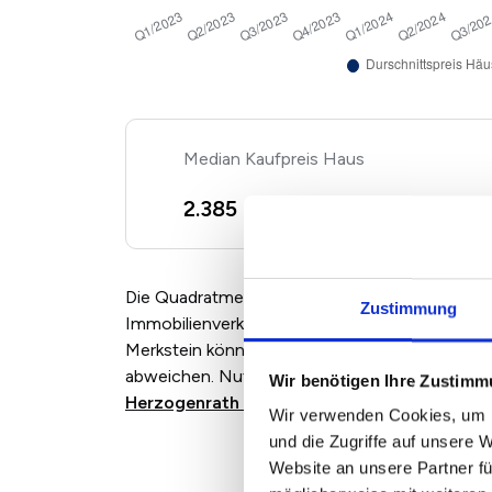
Kaufpreis Haus
2
2.385 €/m
-2,08%
Die Quadratmeterpreise für Eigentumswohnun
Zustimmung
Immobilienverkäufern und Maklern angebotene
Merkstein können je nach Marktlage, Zustand
abweichen. Nutzen Sie für eine individuelle B
Wir benötigen Ihre Zustim
Herzogenrath Merkstein
.
Wir verwenden Cookies, um I
und die Zugriffe auf unsere 
Website an unsere Partner fü