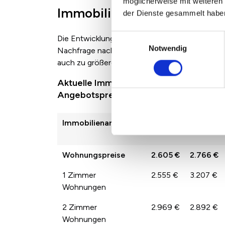
möglicherweise mit weiteren
Immobilienpreise in Herzo
der Dienste gesammelt habe
Einwilligungsauswahl
Die Entwicklung der Immobilienpreise zwische
Notwendig
Nachfrage nach den jeweiligen Immobilienarte
auch zu größeren Sprüngen der Preise von Jah
Aktuelle Immobilienpreise in Herzogenr
Angebotspreisen
Immobilienart
2022
2023
Wohnungspreise
2.605 €
2.766 €
1 Zimmer
2.555 €
3.207 €
Wohnungen
2 Zimmer
2.969 €
2.892 €
Wohnungen