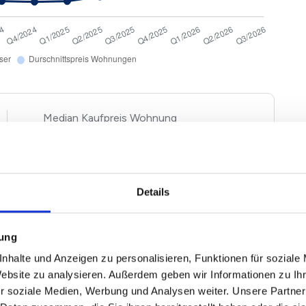
Kaufpreis Wohnung
2
5.508 €/m
+ 2,20%
Details
gen und Häuser basieren auf Angebotspreisen der von
n Immobilien. Echte Verkaufspreise in Regensburg
and und Ausstattung entsprechend nach oben und unten
mung
ewertung einfach unseren
Immobilienwertrechner für
nhalte und Anzeigen zu personalisieren, Funktionen für soziale
Website zu analysieren. Außerdem geben wir Informationen zu I
r soziale Medien, Werbung und Analysen weiter. Unsere Partner