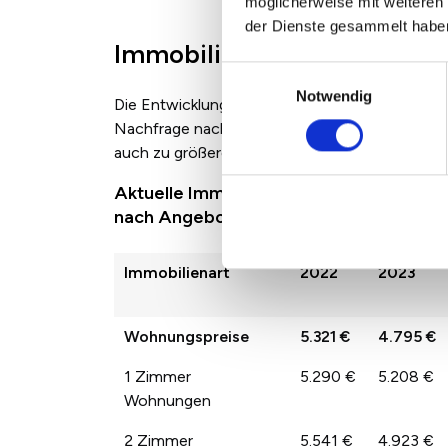
möglicherweise mit weiteren
der Dienste gesammelt habe
Immobilienpreise in Regen
Einwilligungsauswahl
Notwendig
Die Entwicklung der Immobilienpreise zwische
Nachfrage nach den jeweiligen Immobilienarten
auch zu größeren Sprüngen der Preise von Jah
Aktuelle Immobilienpreise in Regensbur
nach Angebotspreisen
Immobilienart
2022
2023
Wohnungspreise
5.321 €
4.795 €
1 Zimmer
5.290 €
5.208 €
Wohnungen
2 Zimmer
5.541 €
4.923 €