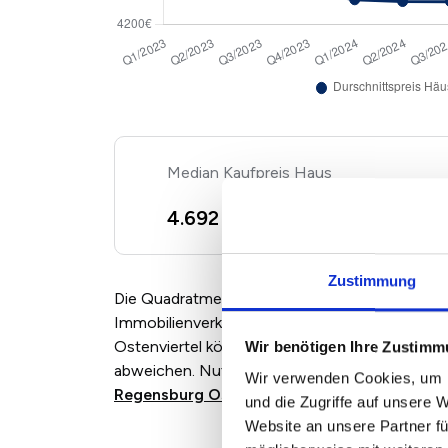
Kaufpreis Haus
2
4.692 €/m
+ 5,67%
Zustimmung
Die Quadratmeterpreise für Eigentumswohnun
Immobilienverkäufern und Maklern angebotene
Ostenviertel können je nach Marktlage, Zust
Wir benötigen Ihre Zustim
abweichen. Nutzen Sie für eine individuelle B
Wir verwenden Cookies, um I
Regensburg Ostenviertel
.
und die Zugriffe auf unsere 
Website an unsere Partner fü