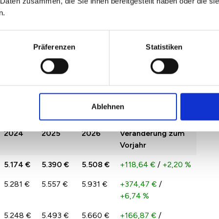
 Daten zusammen, die Sie ihnen bereitgestellt haben oder die s
n.
sburg Ostenviertel 2026
Präferenzen
Statistiken
n 2022 und 2026 spiegelt das Angebot und die
 in Regensburg Ostenviertel wider. Hierdurch kann es
r zu Jahr kommen.
g Ostenviertel pro qm im Vergleich zu 2025
Ablehnen
2024
2025
2026
Veränderung zum
Vorjahr
5.174 €
5.390 €
5.508 €
+118,64 €
/
+2,20 %
5.281 €
5.557 €
5.931 €
+374,47 €
/
+6,74 %
5.248 €
5.493 €
5.660 €
+166,87 €
/