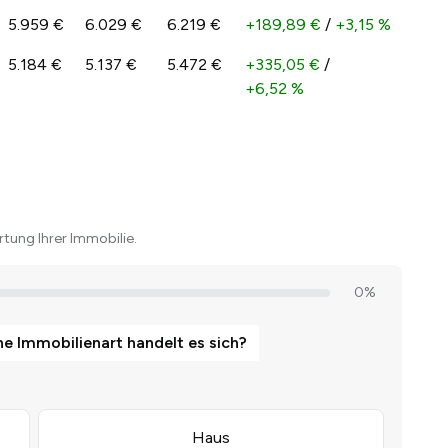
5.959 €
6.029 €
6.219 €
+189,89 €
/
+3,15 %
5.184 €
5.137 €
5.472 €
+335,05 €
/
+6,52 %
tung Ihrer Immobilie.