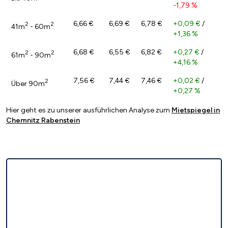
-1,79 %
6,66 €
6,69 €
6,78 €
+0,09 €
/
2
2
41m
- 60m
+1,36 %
6,68 €
6,55 €
6,82 €
+0,27 €
/
2
2
61m
- 90m
+4,16 %
7,56 €
7,44 €
7,46 €
+0,02 €
/
2
Über 90m
+0,27 %
Hier geht es zu unserer ausführlichen Analyse zum
Mietspiegel in
Chemnitz Rabenstein