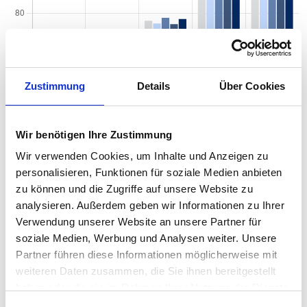
Zustimmung
Details
Über Cookies
Wir benötigen Ihre Zustimmung
Wir verwenden Cookies, um Inhalte und Anzeigen zu
personalisieren, Funktionen für soziale Medien anbieten
zu können und die Zugriffe auf unsere Website zu
Quadratmeterpreise in Chemnitz Rabenstein für
analysieren. Außerdem geben wir Informationen zu Ihrer
Wohnungen nach Wohnungstyp
Verwendung unserer Website an unsere Partner für
soziale Medien, Werbung und Analysen weiter. Unsere
2024
2025
2026
Veränd
2
Wohnungspreise /m
Partner führen diese Informationen möglicherweise mit
zum Vor
weiteren Daten zusammen, die Sie ihnen bereitgestellt
Sonstige
1.275 €
1.301 €
1.342 €
+41,31 €
haben oder die sie im Rahmen Ihrer Nutzung der Dienste
+3,17 %
gesammelt haben.