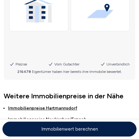
Weitere Immobilienpreise in der Nähe
Immobilienpreise
Hartmannsdorf
Immobilienpreise
Neukirchen/Erzgeb.
Immobilienwert berechnen
Immobilienpreise
Lugau/Erzgeb.