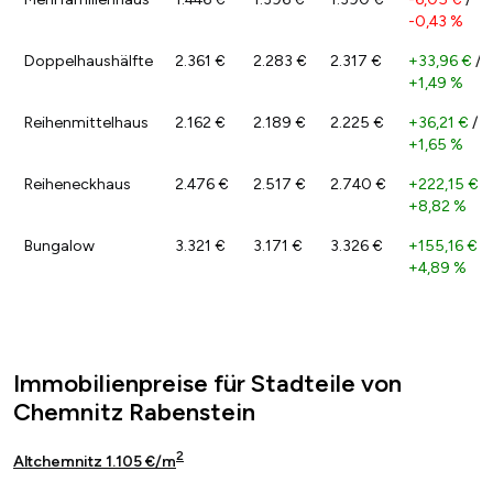
-0,43 %
Doppelhaushälfte
2.361 €
2.283 €
2.317 €
+33,96 €
/
+1,49 %
Reihenmittelhaus
2.162 €
2.189 €
2.225 €
+36,21 €
/
+1,65 %
Reiheneckhaus
2.476 €
2.517 €
2.740 €
+222,15 €
/
+8,82 %
Bungalow
3.321 €
3.171 €
3.326 €
+155,16 €
/
+4,89 %
Immobilienpreise für Stadteile von
Chemnitz Rabenstein
2
Altchemnitz 1.105 €/m