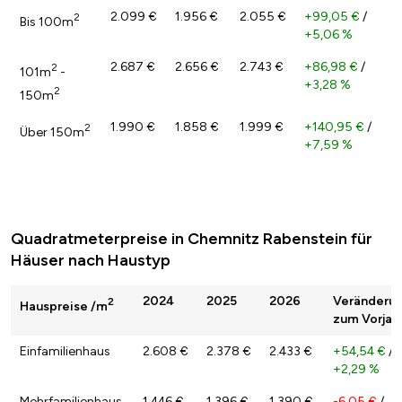
2.099 €
1.956 €
2.055 €
+99,05 €
/
2
Bis 100m
+5,06 %
2.687 €
2.656 €
2.743 €
+86,98 €
/
2
101m
-
+3,28 %
2
150m
1.990 €
1.858 €
1.999 €
+140,95 €
/
2
Über 150m
+7,59 %
Quadratmeterpreise in Chemnitz Rabenstein für
Häuser nach Haustyp
2024
2025
2026
Veränderu
2
Hauspreise /m
zum Vorjah
Einfamilienhaus
2.608 €
2.378 €
2.433 €
+54,54 €
/
+2,29 %
Mehrfamilienhaus
1.446 €
1.396 €
1.390 €
-6,05 €
/