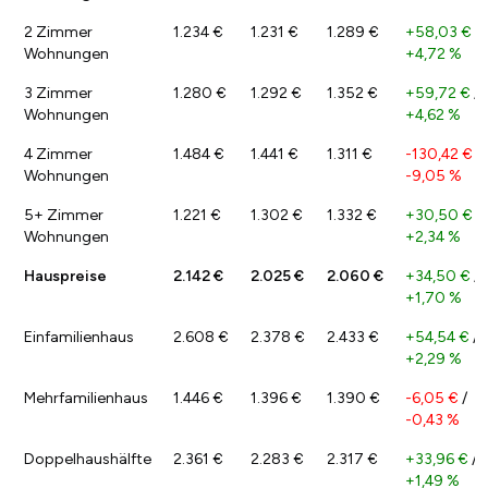
2 Zimmer
1.234 €
1.231 €
1.289 €
+58,03 €
/
Wohnungen
+4,72 %
3 Zimmer
1.280 €
1.292 €
1.352 €
+59,72 €
/
Wohnungen
+4,62 %
4 Zimmer
1.484 €
1.441 €
1.311 €
-130,42 €
/
Wohnungen
-9,05 %
5+ Zimmer
1.221 €
1.302 €
1.332 €
+30,50 €
/
Wohnungen
+2,34 %
Hauspreise
2.142 €
2.025 €
2.060 €
+34,50 €
/
+1,70 %
Einfamilienhaus
2.608 €
2.378 €
2.433 €
+54,54 €
/
+2,29 %
Mehrfamilienhaus
1.446 €
1.396 €
1.390 €
-6,05 €
/
-0,43 %
Doppelhaushälfte
2.361 €
2.283 €
2.317 €
+33,96 €
/
+1,49 %