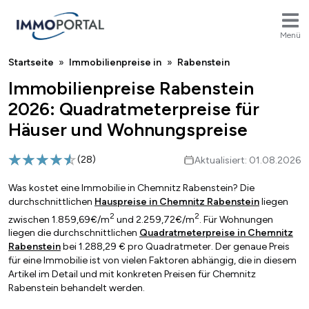
Menü
Breadcrumb
Startseite
Immobilienpreise in
Rabenstein
Immobilienpreise Rabenstein
2026: Quadratmeterpreise für
Häuser und Wohnungspreise
(
28
)
Aktualisiert: 01.08.2026
Was kostet eine Immobilie in Chemnitz Rabenstein? Die
durchschnittlichen
Hauspreise in Chemnitz Rabenstein
liegen
2
2
zwischen 1.859,69€/m
und 2.259,72€/m
. Für Wohnungen
liegen die durchschnittlichen
Quadratmeterpreise in Chemnitz
Rabenstein
bei 1.288,29 € pro Quadratmeter. Der genaue Preis
für eine Immobilie ist von vielen Faktoren abhängig, die in diesem
Artikel im Detail und mit konkreten Preisen für Chemnitz
Rabenstein behandelt werden.