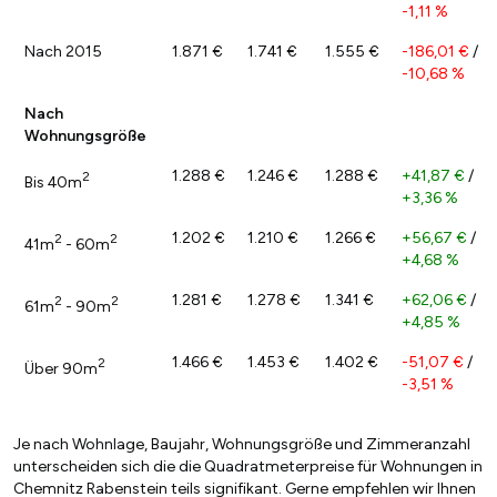
-1,11 %
Nach 2015
1.871 €
1.741 €
1.555 €
-186,01 €
/
-10,68 %
Nach
Wohnungsgröße
1.288 €
1.246 €
1.288 €
+41,87 €
/
2
Bis 40m
+3,36 %
1.202 €
1.210 €
1.266 €
+56,67 €
/
2
2
41m
- 60m
+4,68 %
1.281 €
1.278 €
1.341 €
+62,06 €
/
2
2
61m
- 90m
+4,85 %
1.466 €
1.453 €
1.402 €
-51,07 €
/
2
Über 90m
-3,51 %
Je nach Wohnlage, Baujahr, Wohnungsgröße und Zimmeranzahl
unterscheiden sich die die Quadratmeterpreise für Wohnungen in
Chemnitz Rabenstein teils signifikant. Gerne empfehlen wir Ihnen