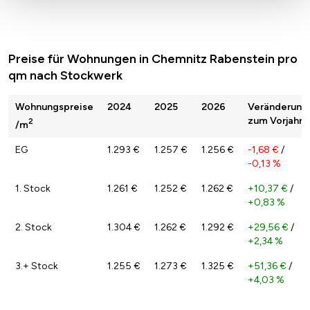
Preise für Wohnungen in Chemnitz Rabenstein pro
qm nach Stockwerk
Wohnungspreise
2024
2025
2026
Veränderung
zum Vorjahr
2
/m
EG
1.293 €
1.257 €
1.256 €
-1,68 €
/
-0,13 %
1. Stock
1.261 €
1.252 €
1.262 €
+10,37 €
/
+0,83 %
2. Stock
1.304 €
1.262 €
1.292 €
+29,56 €
/
+2,34 %
3.+ Stock
1.255 €
1.273 €
1.325 €
+51,36 €
/
+4,03 %