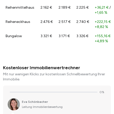
Reihenmittelhaus
2.162 €
2.189 €
2.225 €
+36,21 €
/
+1,65 %
Reiheneckhaus
2.476 €
2.517 €
2.740 €
+222,15 €
/
+8,82 %
Bungalow
3.321 €
3.171 €
3.326 €
+155,16 €
/
+4,89 %
Kostenloser Immobilienwertrechner
Mit nur wenigen Klicks zur kostenlosen Schnellbewertung Ihrer
Immobilie.