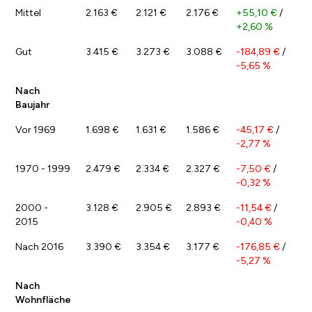
Mittel
2.163 €
2.121 €
2.176 €
+55,10 €
/
+2,60 %
Gut
3.415 €
3.273 €
3.088 €
-184,89 €
/
-5,65 %
Nach
Baujahr
Vor 1969
1.698 €
1.631 €
1.586 €
-45,17 €
/
-2,77 %
1970 - 1999
2.479 €
2.334 €
2.327 €
-7,50 €
/
-0,32 %
2000 -
3.128 €
2.905 €
2.893 €
-11,54 €
/
2015
-0,40 %
Nach 2016
3.390 €
3.354 €
3.177 €
-176,85 €
/
-5,27 %
Nach
Wohnfläche