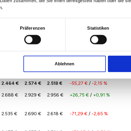
adt 2026
 Daten zusammen, die Sie ihnen bereitgestellt haben oder die s
n.
n 2022 und 2026 spiegelt das Angebot und die
 in Lippstadt wider. Hierdurch kann es auch zu größeren
Präferenzen
Statistiken
pro qm im Vergleich zu 2025 nach
Ablehnen
2024
2025
2026
Veränderung zum
Vorjahr
2.464 €
2.574 €
2.518 €
-55,27 €
/
-2,15 %
2.688 €
2.929 €
2.956 €
+26,75 €
/
+0,91 %
2.535 €
2.690 €
2.618 €
-71,29 €
/
-2,65 %