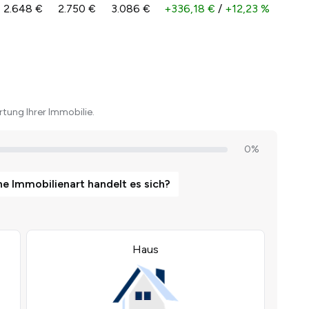
2.648 €
2.750 €
3.086 €
+336,18 €
/
+12,23 %
tung Ihrer Immobilie.