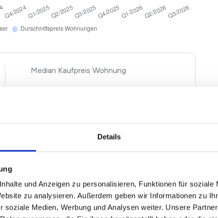
Kaufpreis Wohnung
2
2.518 €/m
-2,15%
gen und Häuser basieren auf Angebotspreisen der von
Details
 Immobilien. Echte Verkaufspreise in Lippstadt können
entsprechend nach oben und unten abweichen. Nutzen
seren
Immobilienwertrechner für Lippstadt
.
mung
nhalte und Anzeigen zu personalisieren, Funktionen für soziale
Website zu analysieren. Außerdem geben wir Informationen zu I
r soziale Medien, Werbung und Analysen weiter. Unsere Partner