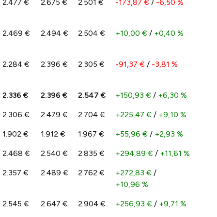
2.477 €
2.675 €
2.501 €
-173,87 €
/
-6,50 %
2.469 €
2.494 €
2.504 €
+10,00 €
/
+0,40 %
2.284 €
2.396 €
2.305 €
-91,37 €
/
-3,81 %
2.336 €
2.396 €
2.547 €
+150,93 €
/
+6,30 %
2.306 €
2.479 €
2.704 €
+225,47 €
/
+9,10 %
1.902 €
1.912 €
1.967 €
+55,96 €
/
+2,93 %
2.468 €
2.540 €
2.835 €
+294,89 €
/
+11,61 %
2.357 €
2.489 €
2.762 €
+272,83 €
/
+10,96 %
2.545 €
2.647 €
2.904 €
+256,93 €
/
+9,71 %