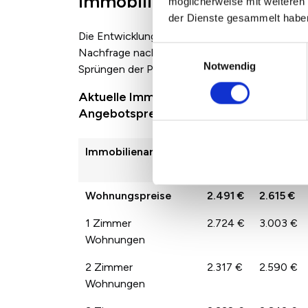
Immobilienpreise in Lippst
möglicherweise mit weiteren
der Dienste gesammelt habe
Die Entwicklung der Immobilienpreise zwische
Einwilligungsauswahl
Nachfrage nach den jeweiligen Immobilienarten
Notwendig
Sprüngen der Preise von Jahr zu Jahr kommen.
Aktuelle Immobilienpreise in Lippstadt 
Angebotspreisen
Immobilienart
2022
2023
Wohnungspreise
2.491 €
2.615 €
1 Zimmer
2.724 €
3.003 €
Wohnungen
2 Zimmer
2.317 €
2.590 €
Wohnungen