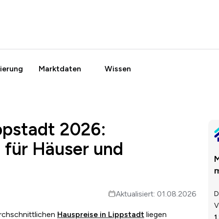
ierung
Marktdaten
Wissen
ppstadt 2026:
 für Häuser und
M
m
Aktualisiert: 01.08.2026
D
V
urchschnittlichen
Hauspreise in Lippstadt
liegen
1