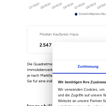
Kaufpreis Haus
2
2.547 €/m
+ 6,30%
Die Quadratmeterpreise für Eigentumswohnun
Zustimmung
Immobilienverkäufern und Maklern angebotenen
je nach Marktlage, Zustand und Ausstattung 
Sie für eine individuelle Bewertung einfach un
Wir benötigen Ihre Zustim
Wir verwenden Cookies, um I
und die Zugriffe auf unsere 
Website an unsere Partner fü