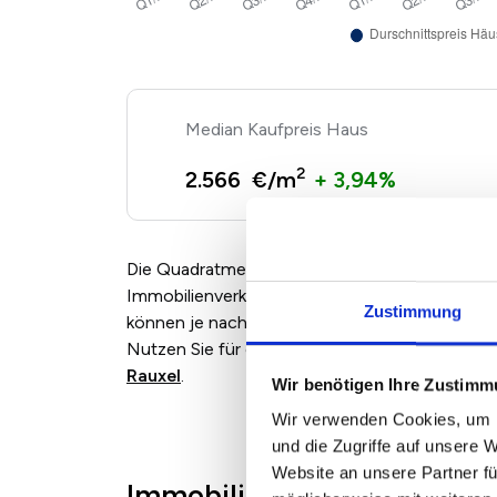
Kaufpreis Haus
2
2.566 €/m
+ 3,94%
Die Quadratmeterpreise für Eigentumswohnun
Immobilienverkäufern und Maklern angebotenen
Zustimmung
können je nach Marktlage, Zustand und Ausst
Nutzen Sie für eine individuelle Bewertung ei
Rauxel
.
Wir benötigen Ihre Zustim
Wir verwenden Cookies, um I
und die Zugriffe auf unsere 
Website an unsere Partner fü
Immobilienpreise in Castro