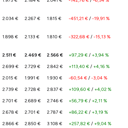
1.975 €
2.184 €
2.041 €
-142,76 €
/
-6,54 %
2.034 €
2.267 €
1.815 €
-451,21 €
/
-19,91 %
1.898 €
2.133 €
1.810 €
-322,68 €
/
-15,13 %
2.511 €
2.469 €
2.566 €
+97,29 €
/
+3,94 %
2.699 €
2.729 €
2.842 €
+113,40 €
/
+4,16 %
2.015 €
1.991 €
1.930 €
-60,54 €
/
-3,04 %
2.739 €
2.728 €
2.837 €
+109,60 €
/
+4,02 %
2.701 €
2.689 €
2.746 €
+56,79 €
/
+2,11 %
2.678 €
2.701 €
2.787 €
+86,22 €
/
+3,19 %
2.866 €
2.850 €
3.108 €
+257,82 €
/
+9,04 %