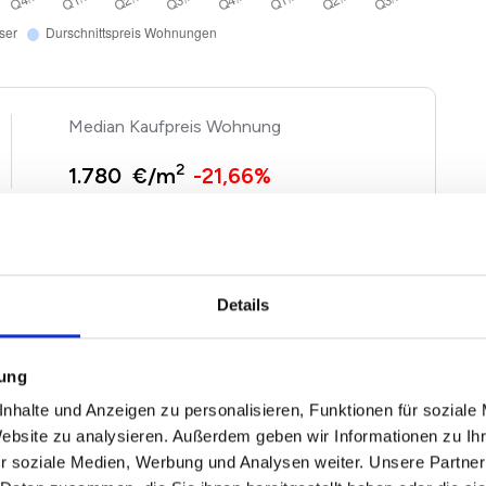
Kaufpreis Wohnung
2
1.780 €/m
-21,66%
gen und Häuser basieren auf Angebotspreisen der von
 Immobilien. Echte Verkaufspreise in Castrop-Rauxel
Details
attung entsprechend nach oben und unten abweichen.
nfach unseren
Immobilienwertrechner für Castrop-
mung
nhalte und Anzeigen zu personalisieren, Funktionen für soziale
Website zu analysieren. Außerdem geben wir Informationen zu I
r soziale Medien, Werbung und Analysen weiter. Unsere Partner
p-Rauxel 2026