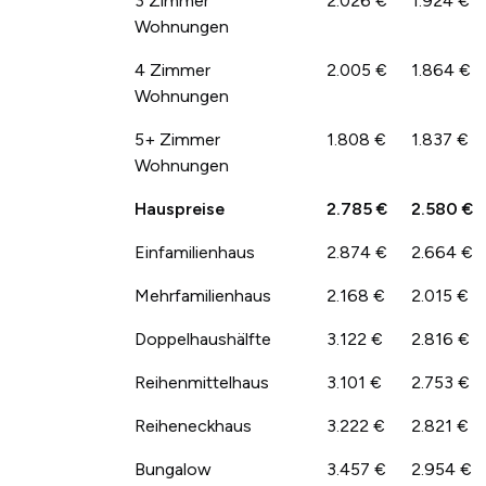
3 Zimmer
2.026 €
1.924 €
Wohnungen
4 Zimmer
2.005 €
1.864 €
Wohnungen
5+ Zimmer
1.808 €
1.837 €
Wohnungen
Hauspreise
2.785 €
2.580 €
Einfamilienhaus
2.874 €
2.664 €
Mehrfamilienhaus
2.168 €
2.015 €
Doppelhaushälfte
3.122 €
2.816 €
Reihenmittelhaus
3.101 €
2.753 €
Reiheneckhaus
3.222 €
2.821 €
Bungalow
3.457 €
2.954 €