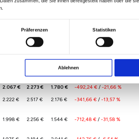
 Daten zusammen, die Sie ihnen bereitgestellt haben oder die s
n.
n 2022 und 2026 spiegelt das Angebot und die
 in Castrop-Rauxel wider. Hierdurch kann es auch zu
r kommen.
Präferenzen
Statistiken
auxel pro qm im Vergleich zu 2025 nach
2024
2025
2026
Veränderung zum
Ablehnen
Vorjahr
2.067 €
2.273 €
1.780 €
-492,24 €
/
-21,66 %
2.222 €
2.517 €
2.176 €
-341,66 €
/
-13,57 %
1.998 €
2.256 €
1.544 €
-712,48 €
/
-31,58 %