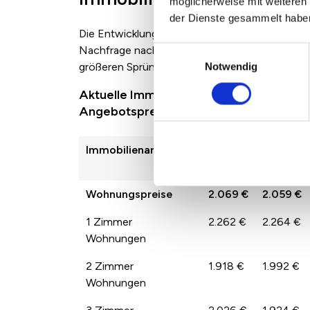
möglicherweise mit weiteren
der Dienste gesammelt habe
Die Entwicklung der Immobilienpreise zwische
Nachfrage nach den jeweiligen Immobilienarten
Einwilligungsauswahl
größeren Sprüngen der Preise von Jahr zu Jah
Notwendig
Aktuelle Immobilienpreise in Castrop-R
Angebotspreisen
Immobilienart
2022
2023
Wohnungspreise
2.069 €
2.059 €
1 Zimmer
2.262 €
2.264 €
Wohnungen
2 Zimmer
1.918 €
1.992 €
Wohnungen