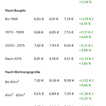
+2,04 %
Nach Baujahr
Bis 1969
6,60 €
6,91 €
7,19 €
+0,29 €
/
+4,18 %
1970 - 1999
6,66 €
6,85 €
7,15 €
+0,31 €
/
+4,49 %
2000 - 2015
7,62 €
7,93 €
8,24 €
+0,31 €
/
+3,86 %
Nach 2015
8,81 €
9,18 €
9,51 €
+0,33 €
/
+3,64 %
Nach Wohnungsgröße
7,42 €
8,06 €
8,58 €
+0,52 €
/
2
Bis 40m
+6,46 %
6,55 €
6,89 €
7,25 €
+0,36 €
/
2
2
41m
- 60m
+5,25 %