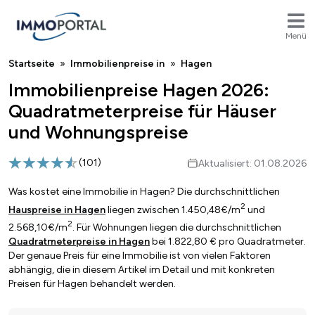
Menü
Breadcrumb
Startseite
Immobilienpreise in
Hagen
Immobilienpreise Hagen 2026:
Quadratmeterpreise für Häuser
und Wohnungspreise
(
101
)
Aktualisiert: 01.08.2026
Was kostet eine Immobilie in Hagen? Die durchschnittlichen
2
Hauspreise in Hagen
liegen zwischen 1.450,48€/m
und
2
2.568,10€/m
. Für Wohnungen liegen die durchschnittlichen
Quadratmeterpreise in Hagen
bei 1.822,80 € pro Quadratmeter.
Der genaue Preis für eine Immobilie ist von vielen Faktoren
abhängig, die in diesem Artikel im Detail und mit konkreten
Preisen für Hagen behandelt werden.