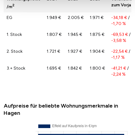
zum Vorjahr
2
/m
EG
1.949 €
2.005 €
1.971 €
-34,18 €
/
-1,70 %
1. Stock
1.807 €
1.945 €
1.875 €
-69,53 €
/
-3,58 %
2. Stock
1.721 €
1.927 €
1.904 €
-22,54 €
/
-1,17 %
3.+ Stock
1.695 €
1.842 €
1.800 €
-41,21 €
/
-2,24 %
Aufpreise für beliebte Wohnungsmerkmale in
Hagen