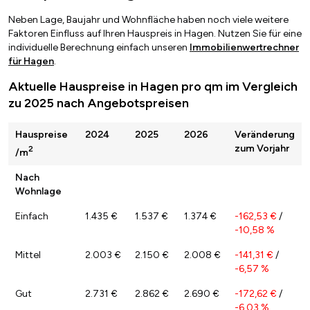
Neben Lage, Baujahr und Wohnfläche haben noch viele weitere
Faktoren Einfluss auf Ihren Hauspreis in Hagen. Nutzen Sie für eine
individuelle Berechnung einfach unseren
Immobilienwertrechner
für Hagen
.
Aktuelle Hauspreise in Hagen pro qm im Vergleich
zu 2025 nach Angebotspreisen
Hauspreise
2024
2025
2026
Veränderung
zum Vorjahr
2
/m
Nach
Wohnlage
Einfach
1.435 €
1.537 €
1.374 €
-162,53 €
/
-10,58 %
Mittel
2.003 €
2.150 €
2.008 €
-141,31 €
/
-6,57 %
Gut
2.731 €
2.862 €
2.690 €
-172,62 €
/
-6,03 %