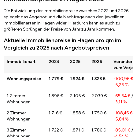
Die Entwicklung der Immobilienpreise zwischen 2022 und 2026
spiegelt das Angebot und die Nachfrage nach den jeweiligen
Immobilienarten in Hagen wider. Hierdurch kann es auch zu
größeren Sprüngen der Preise von Jahr zu Jahr kommen.
Aktuelle Immobilienpreise in Hagen pro qm im
Vergleich zu 2025 nach Angebotspreisen
Immobilienart
2024
2025
2026
Veränderu
zum Vorjah
Wohnungspreise
1.779 €
1.924 €
1.823 €
-100,96 €
/
-5,25 %
1 Zimmer
1.896 €
2.105 €
2.039 €
-65,54 €
/
Wohnungen
-3,11 %
2 Zimmer
1.716 €
1.858 €
1.750 €
-108,46 €
/
Wohnungen
-5,84 %
3 Zimmer
1.722 €
1.871 €
1.786 €
-85,01 €
/
Wohnungen
-4,54 %