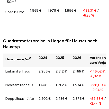
2
150m
1.868 €
1.979 €
1.856 €
-123,31 €
/
2
Über 150m
-6,23 %
Quadratmeterpreise in Hagen für Häuser nach
Haustyp
2024
2025
2026
Veränderu
2
Hauspreise /m
zum Vorjahr
Einfamilienhaus
2.256 €
2.312 €
2.166 €
-146,02 €
/
-6,32 %
Mehrfamilienhaus
1.608 €
1.762 €
1.534 €
-228,00 €
/
-12,94 %
Doppelhaushälfte
2.202 €
2.436 €
2.376 €
-59,53 €
/
-2,44 %