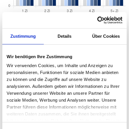
Quadratmeterpreise in Hagen für Wohnungen
Zustimmung
Details
Über Cookies
nach Wohnungstyp
2024
2025
2026
Verän
Wir benötigen Ihre Zustimmung
2
Wohnungspreise /m
zum Vo
Wir verwenden Cookies, um Inhalte und Anzeigen zu
Sonstige
1.895 €
2.036 €
2.020 €
-15,38
personalisieren, Funktionen für soziale Medien anbieten
-0,76 
zu können und die Zugriffe auf unsere Website zu
analysieren. Außerdem geben wir Informationen zu Ihrer
Erdgeschosswohnung
1.805 €
1.944 €
1.839 €
-104,61
Verwendung unserer Website an unsere Partner für
-5,38 
soziale Medien, Werbung und Analysen weiter. Unsere
Souterrain
1.540 €
1.691 €
1.676 €
-15,70
Partner führen diese Informationen möglicherweise mit
-0,93 
weiteren Daten zusammen, die Sie ihnen bereitgestellt
Hochparterre
1.813 €
1.950 €
1.917 €
-33,12 
haben oder die sie im Rahmen Ihrer Nutzung der Dienste
-1,70 
gesammelt haben.