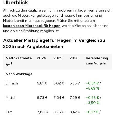
Überblick
Ähnlich zu den Kaufpreisen für Immobilien in Hagen verhalten sich
auch die Mieten. Für gute Lagen und neuere Immobilien sind
Mieter bereit mehr auszugeben. Prüfen Sie mit unserem
kostenlosen Mietcheck für Hagen
, welche Mieten erzielbar sind
und ob eine Erhöhung möglich ist.
Aktueller Mietspiegel für Hagen im Vergleich zu
2025 nach Angebotsmieten
Nettokaltmiete
2024
2025
2026
Veränderung
zum Vorjahr
2
/m
Nach Wohnlage
Einfach
5,81 €
6,02 €
6,36 €
+0,34 €
/
+5,69 %
Mittel
6,73 €
7,04 €
7,29 €
+0,25 €
/
+3,50 %
Gut
7,88 €
8,25 €
8,42 €
+0,17 €
/