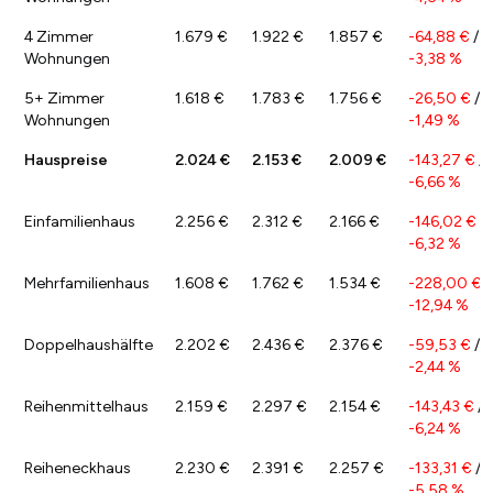
4 Zimmer
1.679 €
1.922 €
1.857 €
-64,88 €
/
Wohnungen
-3,38 %
5+ Zimmer
1.618 €
1.783 €
1.756 €
-26,50 €
/
Wohnungen
-1,49 %
Hauspreise
2.024 €
2.153 €
2.009 €
-143,27 €
/
-6,66 %
Einfamilienhaus
2.256 €
2.312 €
2.166 €
-146,02 €
/
-6,32 %
Mehrfamilienhaus
1.608 €
1.762 €
1.534 €
-228,00 €
/
-12,94 %
Doppelhaushälfte
2.202 €
2.436 €
2.376 €
-59,53 €
/
-2,44 %
Reihenmittelhaus
2.159 €
2.297 €
2.154 €
-143,43 €
/
-6,24 %
Reiheneckhaus
2.230 €
2.391 €
2.257 €
-133,31 €
/
-5,58 %