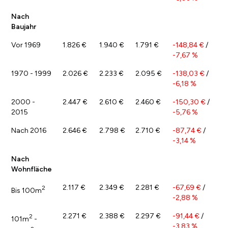
Nach
Baujahr
Vor 1969
1.826 €
1.940 €
1.791 €
-148,84 €
/
-7,67 %
1970 - 1999
2.026 €
2.233 €
2.095 €
-138,03 €
/
-6,18 %
2000 -
2.447 €
2.610 €
2.460 €
-150,30 €
/
2015
-5,76 %
Nach 2016
2.646 €
2.798 €
2.710 €
-87,74 €
/
-3,14 %
Nach
Wohnfläche
2.117 €
2.349 €
2.281 €
-67,69 €
/
2
Bis 100m
-2,88 %
2.271 €
2.388 €
2.297 €
-91,44 €
/
2
101m
-
-3,83 %