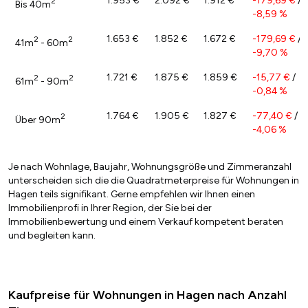
1.953 €
2.092 €
1.912 €
-179,69 €
/
2
Bis 40m
-8,59 %
1.653 €
1.852 €
1.672 €
-179,69 €
/
2
2
41m
- 60m
-9,70 %
1.721 €
1.875 €
1.859 €
-15,77 €
/
2
2
61m
- 90m
-0,84 %
1.764 €
1.905 €
1.827 €
-77,40 €
/
2
Über 90m
-4,06 %
Je nach Wohnlage, Baujahr, Wohnungsgröße und Zimmeranzahl
unterscheiden sich die die Quadratmeterpreise für Wohnungen in
Hagen teils signifikant. Gerne empfehlen wir Ihnen einen
Immobilienprofi in Ihrer Region, der Sie bei der
Immobilienbewertung und einem Verkauf kompetent beraten
und begleiten kann.
Kaufpreise für Wohnungen in Hagen nach Anzahl