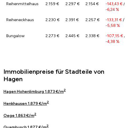
Reihenmittelhaus
2.159 €
2.297 €
2.154 €
-143,43 €
/
-6,24 %
Reiheneckhaus
2.230 €
2.391 €
2.257 €
-133,31 €
/
-5,58 %
Bungalow
2.273 €
2.445 €
2.338 €
-107,15 €
/
-4,38 %
Immobilienpreise für Stadteile von
Hagen
2
Hagen Hohenlimburg 1.873 €/m
2
Henkhausen 1.879 €/m
2
Oege 1.863 €/m
2
Quambusch 1.877 €/m