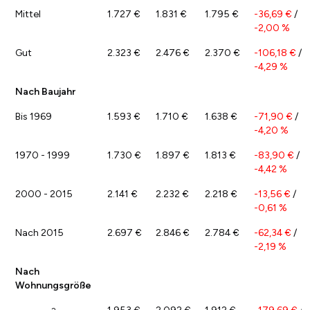
Mittel
1.727 €
1.831 €
1.795 €
-36,69 €
/
-2,00 %
Gut
2.323 €
2.476 €
2.370 €
-106,18 €
/
-4,29 %
Nach Baujahr
Bis 1969
1.593 €
1.710 €
1.638 €
-71,90 €
/
-4,20 %
1970 - 1999
1.730 €
1.897 €
1.813 €
-83,90 €
/
-4,42 %
2000 - 2015
2.141 €
2.232 €
2.218 €
-13,56 €
/
-0,61 %
Nach 2015
2.697 €
2.846 €
2.784 €
-62,34 €
/
-2,19 %
Nach
Wohnungsgröße