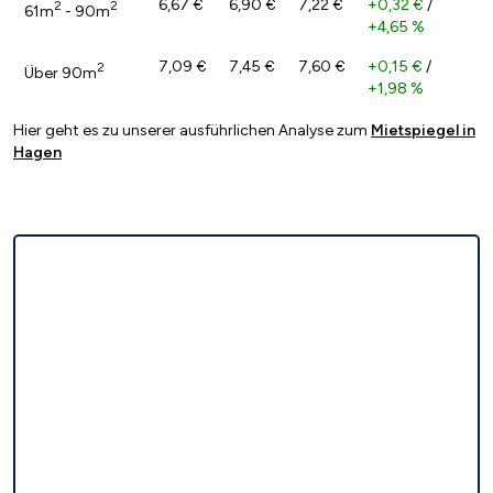
6,67 €
6,90 €
7,22 €
+0,32 €
/
2
2
61m
- 90m
+4,65 %
7,09 €
7,45 €
7,60 €
+0,15 €
/
2
Über 90m
+1,98 %
Hier geht es zu unserer ausführlichen Analyse zum
Mietspiegel in
Hagen