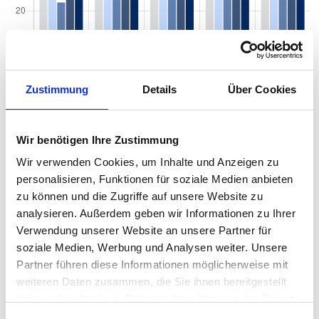
Zustimmung
Details
Über Cookies
Quadratmeterpreise in Kiel Südfriedhof für
Wohnungen nach Wohnungstyp
Wir benötigen Ihre Zustimmung
Wir verwenden Cookies, um Inhalte und Anzeigen zu
2024
2025
2026
Veränd
2
Wohnungspreise /m
personalisieren, Funktionen für soziale Medien anbieten
zum Vo
zu können und die Zugriffe auf unsere Website zu
Sonstige
3.715 €
3.675 €
3.455 €
-219,9
analysieren. Außerdem geben wir Informationen zu Ihrer
-5,99 
Verwendung unserer Website an unsere Partner für
Erdgeschosswohnung
3.355 €
3.360 €
3.389 €
+29,14
soziale Medien, Werbung und Analysen weiter. Unsere
+0,87 
Partner führen diese Informationen möglicherweise mit
weiteren Daten zusammen, die Sie ihnen bereitgestellt
Souterrain
2.840 €
2.952 €
3.117 €
+164,7
haben oder die sie im Rahmen Ihrer Nutzung der Dienste
+5,58 
gesammelt haben.