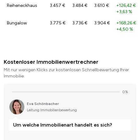
Reiheneckhaus
3.457 €
3.484 €
3.610 €
+126,42 €
/
+3,63 %
Bungalow
3.775 €
3.736 €
3.904 €
+168,26 €
/
+4,50 %
Kostenloser Immobilienwertrechner
Mit nur wenigen Klicks zur kostenlosen Schnellbewertung Ihrer
Immobilie.