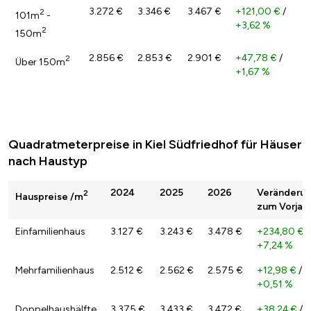
3.272 €
3.346 €
3.467 €
+121,00 €
/
2
101m
-
+3,62 %
2
150m
2.856 €
2.853 €
2.901 €
+47,78 €
/
2
Über 150m
+1,67 %
Quadratmeterpreise in Kiel Südfriedhof für Häuser
nach Haustyp
2024
2025
2026
Veränderu
2
Hauspreise /m
zum Vorjah
Einfamilienhaus
3.127 €
3.243 €
3.478 €
+234,80 €
/
+7,24 %
Mehrfamilienhaus
2.512 €
2.562 €
2.575 €
+12,98 €
/
+0,51 %
Doppelhaushälfte
3.375 €
3.433 €
3.472 €
+38,24 €
/