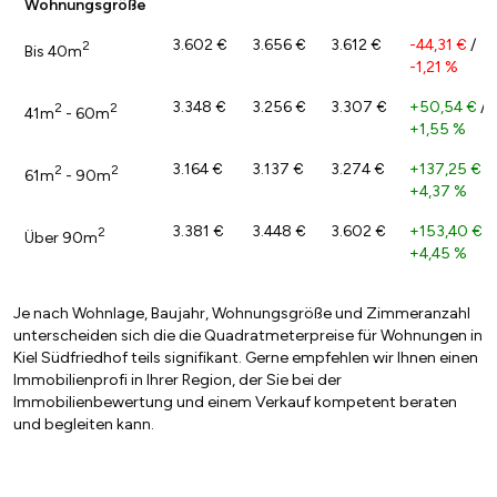
Wohnungsgröße
3.602 €
3.656 €
3.612 €
-44,31 €
/
2
Bis 40m
-1,21 %
3.348 €
3.256 €
3.307 €
+50,54 €
/
2
2
41m
- 60m
+1,55 %
3.164 €
3.137 €
3.274 €
+137,25 €
/
2
2
61m
- 90m
+4,37 %
3.381 €
3.448 €
3.602 €
+153,40 €
/
2
Über 90m
+4,45 %
Je nach Wohnlage, Baujahr, Wohnungsgröße und Zimmeranzahl
unterscheiden sich die die Quadratmeterpreise für Wohnungen in
Kiel Südfriedhof teils signifikant. Gerne empfehlen wir Ihnen einen
Immobilienprofi in Ihrer Region, der Sie bei der
Immobilienbewertung und einem Verkauf kompetent beraten
und begleiten kann.