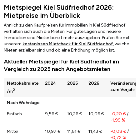
Mietspiegel Kiel Südfriedhof 2026:
Mietpreise im Überblick
Ähnlich zu den Kaufpreisen für Immobilien in Kiel Südfriedhof
verhalten sich auch die Mieten. Für gute Lagen und neuere
Immobilien sind Mieter bereit mehr auszugeben. Prüfen Sie mit
unserem
kostenlosen Mietcheck für Kiel Südfriedhof
, welche
Mieten erzielbar sind und ob eine Erhöhung möglich ist.
Aktueller Mietspiegel für Kiel Südfriedhof im
Vergleich zu 2025 nach Angebotsmieten
Nettokaltmiete
2024
2025
2026
Veränderung
zum Vorjahr
2
/m
Nach Wohnlage
Einfach
9,56 €
10,26 €
10,06 €
-0,20 €
/
-1,99 %
Mittel
10,97 €
11,51 €
11,43 €
-0,08 €
/
-0,72 %