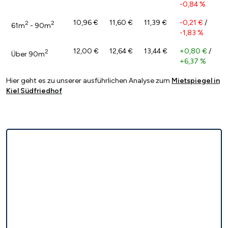
-0,84 %
10,96 €
11,60 €
11,39 €
-0,21 €
/
2
2
61m
- 90m
-1,83 %
12,00 €
12,64 €
13,44 €
+0,80 €
/
2
Über 90m
+6,37 %
Hier geht es zu unserer ausführlichen Analyse zum
Mietspiegel in
Kiel Südfriedhof