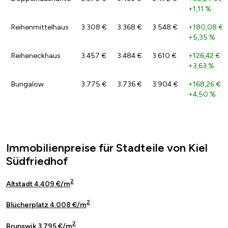
+1,11 %
Reihenmittelhaus
3.308 €
3.368 €
3.548 €
+180,08 €
/
+5,35 %
Reiheneckhaus
3.457 €
3.484 €
3.610 €
+126,42 €
/
+3,63 %
Bungalow
3.775 €
3.736 €
3.904 €
+168,26 €
/
+4,50 %
Immobilienpreise für Stadteile von Kiel
Südfriedhof
2
Altstadt 4.409 €/m
2
Blücherplatz 4.008 €/m
2
Brunswik 3.795 €/m