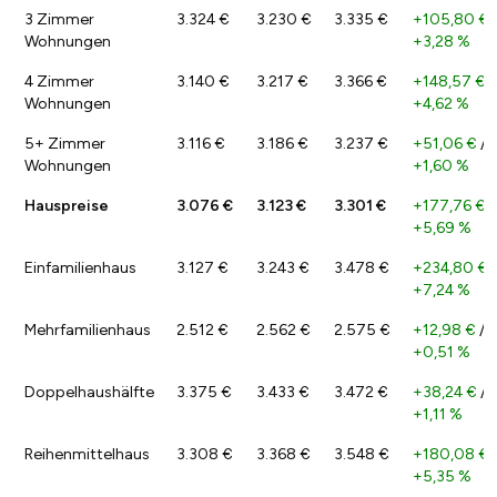
3 Zimmer
3.324 €
3.230 €
3.335 €
+105,80 €
Wohnungen
+3,28 %
4 Zimmer
3.140 €
3.217 €
3.366 €
+148,57 €
/
Wohnungen
+4,62 %
5+ Zimmer
3.116 €
3.186 €
3.237 €
+51,06 €
/
Wohnungen
+1,60 %
Hauspreise
3.076 €
3.123 €
3.301 €
+177,76 €
/
+5,69 %
Einfamilienhaus
3.127 €
3.243 €
3.478 €
+234,80 €
/
+7,24 %
Mehrfamilienhaus
2.512 €
2.562 €
2.575 €
+12,98 €
/
+0,51 %
Doppelhaushälfte
3.375 €
3.433 €
3.472 €
+38,24 €
/
+1,11 %
Reihenmittelhaus
3.308 €
3.368 €
3.548 €
+180,08 €
+5,35 %