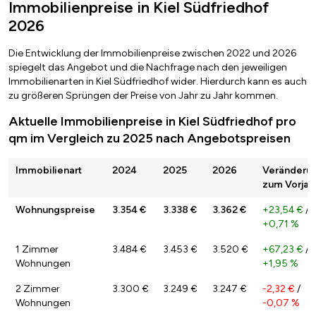
Immobilienpreise in Kiel Südfriedhof
2026
Die Entwicklung der Immobilienpreise zwischen 2022 und 2026
spiegelt das Angebot und die Nachfrage nach den jeweiligen
Immobilienarten in Kiel Südfriedhof wider. Hierdurch kann es auch
zu größeren Sprüngen der Preise von Jahr zu Jahr kommen.
Aktuelle Immobilienpreise in Kiel Südfriedhof pro
qm im Vergleich zu 2025 nach Angebotspreisen
Immobilienart
2024
2025
2026
Veränderu
zum Vorjah
Wohnungspreise
3.354 €
3.338 €
3.362 €
+23,54 €
/
+0,71 %
1 Zimmer
3.484 €
3.453 €
3.520 €
+67,23 €
/
Wohnungen
+1,95 %
2 Zimmer
3.300 €
3.249 €
3.247 €
-2,32 €
/
Wohnungen
-0,07 %