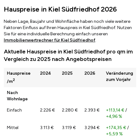
Hauspreise in Kiel Südfriedhof 2026
Neben Lage, Baujahr und Wohnfläche haben noch viele weitere
Faktoren Einfluss auf Ihren Hauspreis in Kiel Südfriedhof. Nutzen
Sie für eine individuelle Berechnung einfach unseren
Immobilienwertrechner für Kiel Südfriedhof
.
Aktuelle Hauspreise in Kiel Südfriedhof pro qm im
Vergleich zu 2025 nach Angebotspreisen
Hauspreise
2024
2025
2026
Veränderung
zum Vorjahr
2
/m
Nach
Wohnlage
Einfach
2.226 €
2.280 €
2.393 €
+113,14 €
/
+4,96 %
Mittel
3.113 €
3.119 €
3.294 €
+174,35 €
/
+5,59 %