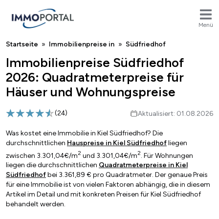
Menü
Breadcrumb
Startseite
Immobilienpreise in
Südfriedhof
Immobilienpreise Südfriedhof
2026: Quadratmeterpreise für
Häuser und Wohnungspreise
(
24
)
Aktualisiert: 01.08.2026
Was kostet eine Immobilie in Kiel Südfriedhof? Die
durchschnittlichen
Hauspreise in Kiel Südfriedhof
liegen
2
2
zwischen 3.301,04€/m
und 3.301,04€/m
. Für Wohnungen
liegen die durchschnittlichen
Quadratmeterpreise in Kiel
Südfriedhof
bei 3.361,89 € pro Quadratmeter. Der genaue Preis
für eine Immobilie ist von vielen Faktoren abhängig, die in diesem
Artikel im Detail und mit konkreten Preisen für Kiel Südfriedhof
behandelt werden.