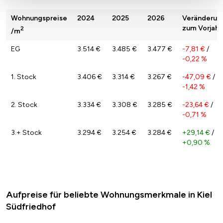
Wohnungspreise
2024
2025
2026
Veränderun
zum Vorjahr
2
/m
EG
3.514 €
3.485 €
3.477 €
-7,81 €
/
-0,22 %
1. Stock
3.406 €
3.314 €
3.267 €
-47,09 €
/
-1,42 %
2. Stock
3.334 €
3.308 €
3.285 €
-23,64 €
/
-0,71 %
3.+ Stock
3.294 €
3.254 €
3.284 €
+29,14 €
/
+0,90 %
Aufpreise für beliebte Wohnungsmerkmale in Kiel
Südfriedhof