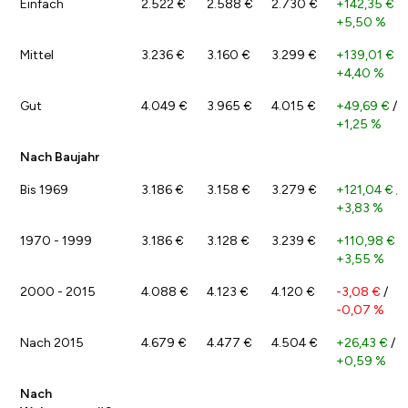
Einfach
2.522 €
2.588 €
2.730 €
+142,35 €
/
+5,50 %
Mittel
3.236 €
3.160 €
3.299 €
+139,01 €
/
+4,40 %
Gut
4.049 €
3.965 €
4.015 €
+49,69 €
/
+1,25 %
Nach Baujahr
Bis 1969
3.186 €
3.158 €
3.279 €
+121,04 €
/
+3,83 %
1970 - 1999
3.186 €
3.128 €
3.239 €
+110,98 €
/
+3,55 %
2000 - 2015
4.088 €
4.123 €
4.120 €
-3,08 €
/
-0,07 %
Nach 2015
4.679 €
4.477 €
4.504 €
+26,43 €
/
+0,59 %
Nach